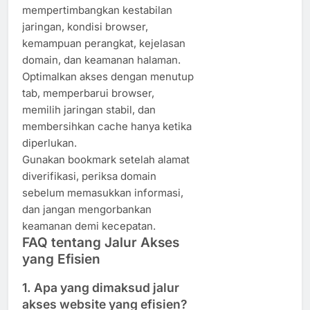
mempertimbangkan kestabilan
jaringan, kondisi browser,
kemampuan perangkat, kejelasan
domain, dan keamanan halaman.
Optimalkan akses dengan menutup
tab, memperbarui browser,
memilih jaringan stabil, dan
membersihkan cache hanya ketika
diperlukan.
Gunakan bookmark setelah alamat
diverifikasi, periksa domain
sebelum memasukkan informasi,
dan jangan mengorbankan
keamanan demi kecepatan.
FAQ tentang Jalur Akses
yang Efisien
1. Apa yang dimaksud jalur
akses website yang efisien?