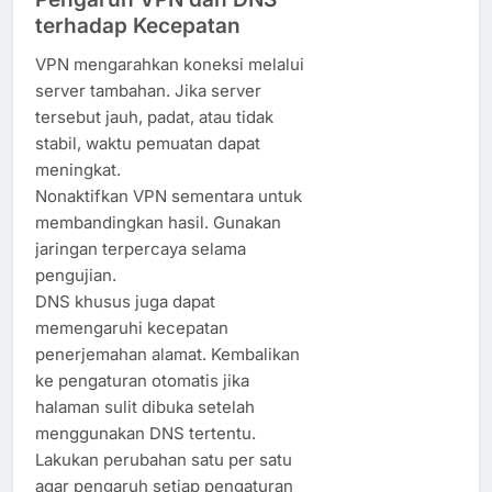
terhadap Kecepatan
VPN mengarahkan koneksi melalui
server tambahan. Jika server
tersebut jauh, padat, atau tidak
stabil, waktu pemuatan dapat
meningkat.
Nonaktifkan VPN sementara untuk
membandingkan hasil. Gunakan
jaringan terpercaya selama
pengujian.
DNS khusus juga dapat
memengaruhi kecepatan
penerjemahan alamat. Kembalikan
ke pengaturan otomatis jika
halaman sulit dibuka setelah
menggunakan DNS tertentu.
Lakukan perubahan satu per satu
agar pengaruh setiap pengaturan