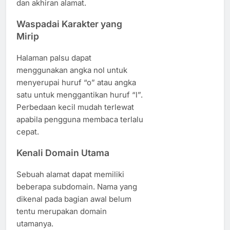
dan akhiran alamat.
Waspadai Karakter yang
Mirip
Halaman palsu dapat
menggunakan angka nol untuk
menyerupai huruf “o” atau angka
satu untuk menggantikan huruf “l”.
Perbedaan kecil mudah terlewat
apabila pengguna membaca terlalu
cepat.
Kenali Domain Utama
Sebuah alamat dapat memiliki
beberapa subdomain. Nama yang
dikenal pada bagian awal belum
tentu merupakan domain
utamanya.