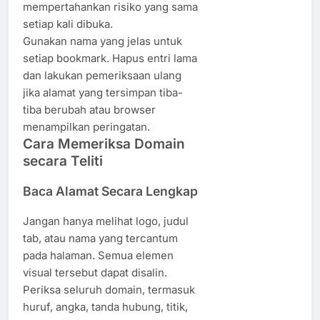
mempertahankan risiko yang sama
setiap kali dibuka.
Gunakan nama yang jelas untuk
setiap bookmark. Hapus entri lama
dan lakukan pemeriksaan ulang
jika alamat yang tersimpan tiba-
tiba berubah atau browser
menampilkan peringatan.
Cara Memeriksa Domain
secara Teliti
Baca Alamat Secara Lengkap
Jangan hanya melihat logo, judul
tab, atau nama yang tercantum
pada halaman. Semua elemen
visual tersebut dapat disalin.
Periksa seluruh domain, termasuk
huruf, angka, tanda hubung, titik,