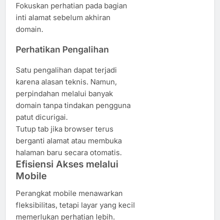
Fokuskan perhatian pada bagian
inti alamat sebelum akhiran
domain.
Perhatikan Pengalihan
Satu pengalihan dapat terjadi
karena alasan teknis. Namun,
perpindahan melalui banyak
domain tanpa tindakan pengguna
patut dicurigai.
Tutup tab jika browser terus
berganti alamat atau membuka
halaman baru secara otomatis.
Efisiensi Akses melalui
Mobile
Perangkat mobile menawarkan
fleksibilitas, tetapi layar yang kecil
memerlukan perhatian lebih.