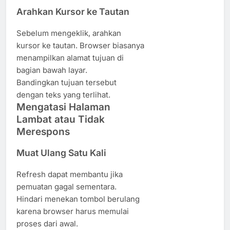
Arahkan Kursor ke Tautan
Sebelum mengeklik, arahkan
kursor ke tautan. Browser biasanya
menampilkan alamat tujuan di
bagian bawah layar.
Bandingkan tujuan tersebut
dengan teks yang terlihat.
Mengatasi Halaman
Lambat atau Tidak
Merespons
Muat Ulang Satu Kali
Refresh dapat membantu jika
pemuatan gagal sementara.
Hindari menekan tombol berulang
karena browser harus memulai
proses dari awal.