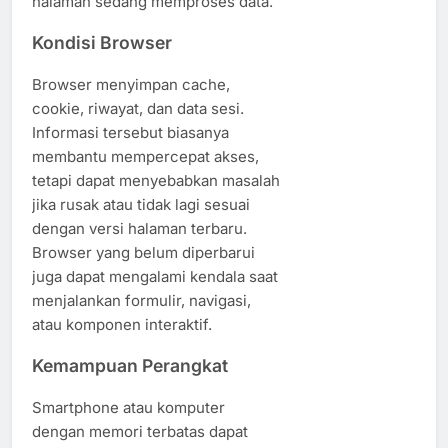
halaman sedang memproses data.
Kondisi Browser
Browser menyimpan cache,
cookie, riwayat, dan data sesi.
Informasi tersebut biasanya
membantu mempercepat akses,
tetapi dapat menyebabkan masalah
jika rusak atau tidak lagi sesuai
dengan versi halaman terbaru.
Browser yang belum diperbarui
juga dapat mengalami kendala saat
menjalankan formulir, navigasi,
atau komponen interaktif.
Kemampuan Perangkat
Smartphone atau komputer
dengan memori terbatas dapat