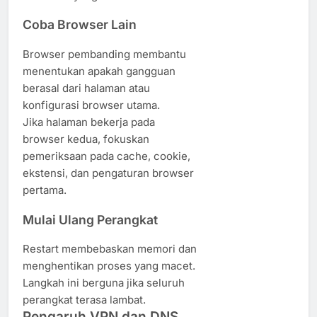
Coba Browser Lain
Browser pembanding membantu
menentukan apakah gangguan
berasal dari halaman atau
konfigurasi browser utama.
Jika halaman bekerja pada
browser kedua, fokuskan
pemeriksaan pada cache, cookie,
ekstensi, dan pengaturan browser
pertama.
Mulai Ulang Perangkat
Restart membebaskan memori dan
menghentikan proses yang macet.
Langkah ini berguna jika seluruh
perangkat terasa lambat.
Pengaruh VPN dan DNS