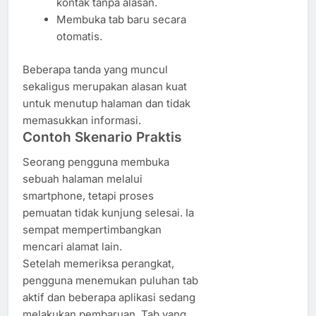
kontak tanpa alasan.
Membuka tab baru secara
otomatis.
Beberapa tanda yang muncul
sekaligus merupakan alasan kuat
untuk menutup halaman dan tidak
memasukkan informasi.
Contoh Skenario Praktis
Seorang pengguna membuka
sebuah halaman melalui
smartphone, tetapi proses
pemuatan tidak kunjung selesai. Ia
sempat mempertimbangkan
mencari alamat lain.
Setelah memeriksa perangkat,
pengguna menemukan puluhan tab
aktif dan beberapa aplikasi sedang
melakukan pembaruan. Tab yang