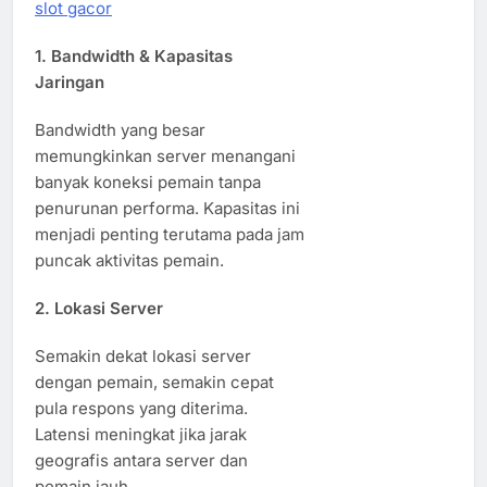
slot gacor
1.
Bandwidth & Kapasitas
Jaringan
Bandwidth yang besar
memungkinkan server menangani
banyak koneksi pemain tanpa
penurunan performa. Kapasitas ini
menjadi penting terutama pada jam
puncak aktivitas pemain.
2.
Lokasi Server
Semakin dekat lokasi server
dengan pemain, semakin cepat
pula respons yang diterima.
Latensi meningkat jika jarak
geografis antara server dan
pemain jauh.