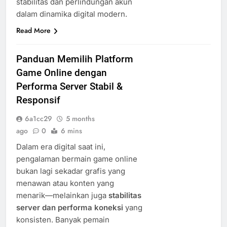
stabilitas dan perlindungan akun
dalam dinamika digital modern.
Read More
Panduan Memilih Platform
Game Online dengan
Performa Server Stabil &
Responsif
6a1cc29
5 months
ago
0
6 mins
Dalam era digital saat ini,
pengalaman bermain game online
bukan lagi sekadar grafis yang
menawan atau konten yang
menarik—melainkan juga
stabilitas
server dan performa koneksi
yang
konsisten. Banyak pemain