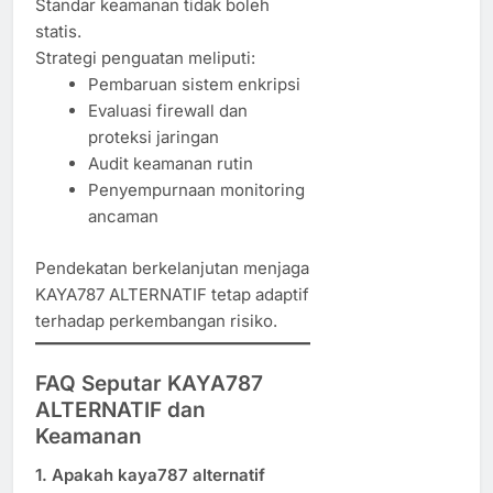
Standar keamanan tidak boleh
statis.
Strategi penguatan meliputi:
Pembaruan sistem enkripsi
Evaluasi firewall dan
proteksi jaringan
Audit keamanan rutin
Penyempurnaan monitoring
ancaman
Pendekatan berkelanjutan menjaga
KAYA787 ALTERNATIF tetap adaptif
terhadap perkembangan risiko.
FAQ Seputar KAYA787
ALTERNATIF dan
Keamanan
1. Apakah kaya787 alternatif