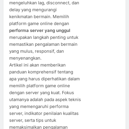
mengeluhkan lag, disconnect, dan
delay yang mengurangi
kenikmatan bermain. Memilih
platform game online dengan
performa server yang unggul
merupakan langkah penting untuk
memastikan pengalaman bermain
yang mulus, responsif, dan
menyenangkan.
Artikel ini akan memberikan
panduan komprehensif tentang
apa yang harus diperhatikan dalam
memilih platform game online
dengan server yang kuat. Fokus
utamanya adalah pada aspek teknis
yang memengaruhi performa
server, indikator penilaian kualitas
server, serta tips untuk
memaksimalkan pengalaman