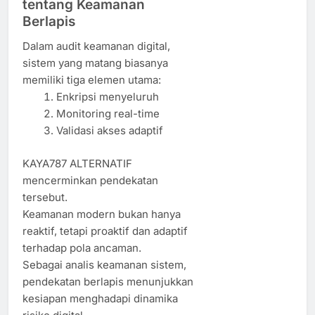
tentang Keamanan
Berlapis
Dalam audit keamanan digital,
sistem yang matang biasanya
memiliki tiga elemen utama:
Enkripsi menyeluruh
Monitoring real-time
Validasi akses adaptif
KAYA787 ALTERNATIF
mencerminkan pendekatan
tersebut.
Keamanan modern bukan hanya
reaktif, tetapi proaktif dan adaptif
terhadap pola ancaman.
Sebagai analis keamanan sistem,
pendekatan berlapis menunjukkan
kesiapan menghadapi dinamika