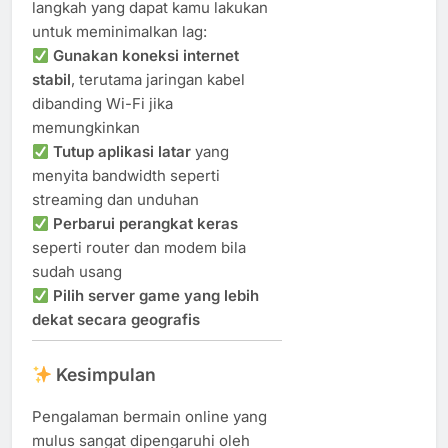
langkah yang dapat kamu lakukan
untuk meminimalkan lag:
Gunakan koneksi internet
stabil
, terutama jaringan kabel
dibanding Wi-Fi jika
memungkinkan
Tutup aplikasi latar
yang
menyita bandwidth seperti
streaming dan unduhan
Perbarui perangkat keras
seperti router dan modem bila
sudah usang
Pilih server game yang lebih
dekat secara geografis
Kesimpulan
Pengalaman bermain online yang
mulus sangat dipengaruhi oleh