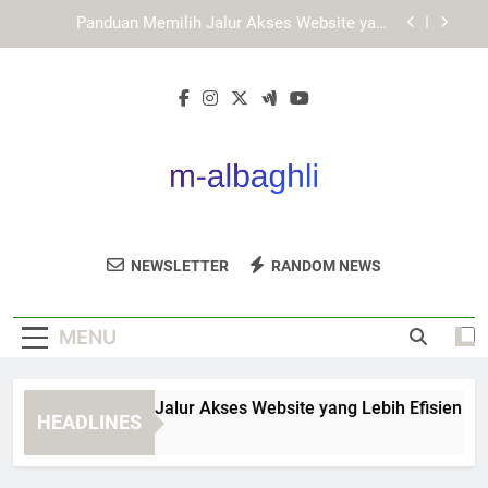
Skip
Cara Menjaga Performa Perangkat saat
to
Mengakses KAYA787 Alternatif
content
Panduan Menjaga Privasi Perangkat saat
Menggunakan KAYA787 Alternatif
Panduan Memilih Jalur Akses Website yang Lebih
Efisien dan Aman
Panduan Memilih Jalur Akses Website yang
Efisien, Stabil, dan Aman
Cara Menjaga Performa Perangkat saat
Mengakses KAYA787 Alternatif
M Albaghli
Dapatkan Produk Kecantikan Berkualitas Di
Panduan Menjaga Privasi Perangkat saat
NEWSLETTER
RANDOM NEWS
Menggunakan KAYA787 Alternatif
M Albaghli.
MENU
nduan Memilih Jalur Akses Website yang Lebih Efisien dan 
HEADLINES
Weeks Ago