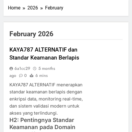
Home
2026
February
February 2026
KAYA787 ALTERNATIF dan
Standar Keamanan Berlapis
6a1cc29
5 months
ago
0
6 mins
KAYA787 ALTERNATIF menerapkan
standar keamanan berlapis dengan
enkripsi data, monitoring real-time,
dan sistem validasi modern untuk
akses yang terlindungi.
H2: Pentingnya Standar
Keamanan pada Domain