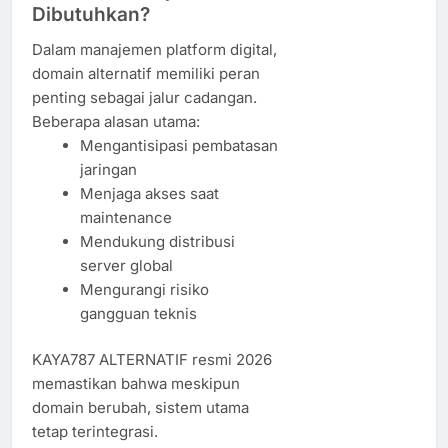
Dibutuhkan?
Dalam manajemen platform digital,
domain alternatif memiliki peran
penting sebagai jalur cadangan.
Beberapa alasan utama:
Mengantisipasi pembatasan
jaringan
Menjaga akses saat
maintenance
Mendukung distribusi
server global
Mengurangi risiko
gangguan teknis
KAYA787 ALTERNATIF resmi 2026
memastikan bahwa meskipun
domain berubah, sistem utama
tetap terintegrasi.