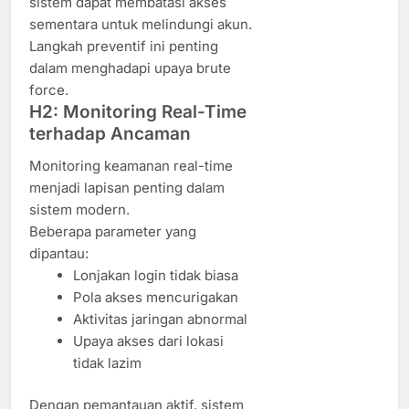
sistem dapat membatasi akses
sementara untuk melindungi akun.
Langkah preventif ini penting
dalam menghadapi upaya brute
force.
H2: Monitoring Real-Time
terhadap Ancaman
Monitoring keamanan real-time
menjadi lapisan penting dalam
sistem modern.
Beberapa parameter yang
dipantau:
Lonjakan login tidak biasa
Pola akses mencurigakan
Aktivitas jaringan abnormal
Upaya akses dari lokasi
tidak lazim
Dengan pemantauan aktif, sistem