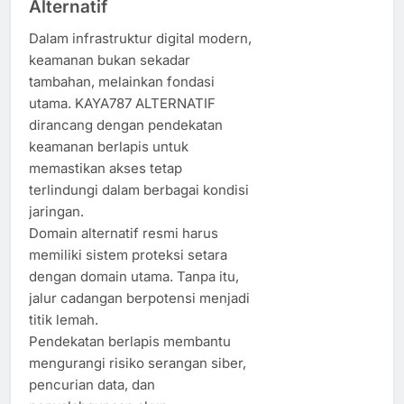
Alternatif
Dalam infrastruktur digital modern,
keamanan bukan sekadar
tambahan, melainkan fondasi
utama. KAYA787 ALTERNATIF
dirancang dengan pendekatan
keamanan berlapis untuk
memastikan akses tetap
terlindungi dalam berbagai kondisi
jaringan.
Domain alternatif resmi harus
memiliki sistem proteksi setara
dengan domain utama. Tanpa itu,
jalur cadangan berpotensi menjadi
titik lemah.
Pendekatan berlapis membantu
mengurangi risiko serangan siber,
pencurian data, dan