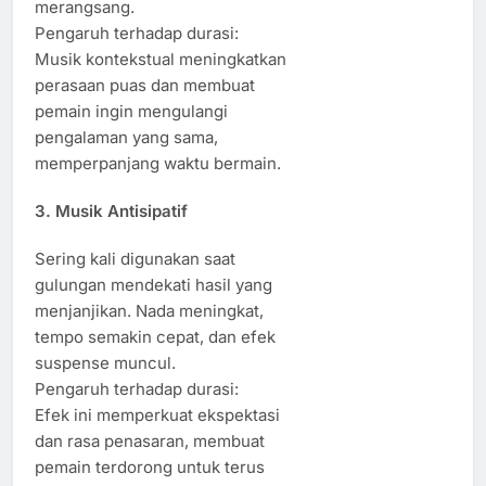
merangsang.
Pengaruh terhadap durasi:
Musik kontekstual meningkatkan
perasaan puas dan membuat
pemain ingin mengulangi
pengalaman yang sama,
memperpanjang waktu bermain.
3.
Musik Antisipatif
Sering kali digunakan saat
gulungan mendekati hasil yang
menjanjikan. Nada meningkat,
tempo semakin cepat, dan efek
suspense muncul.
Pengaruh terhadap durasi:
Efek ini memperkuat ekspektasi
dan rasa penasaran, membuat
pemain terdorong untuk terus