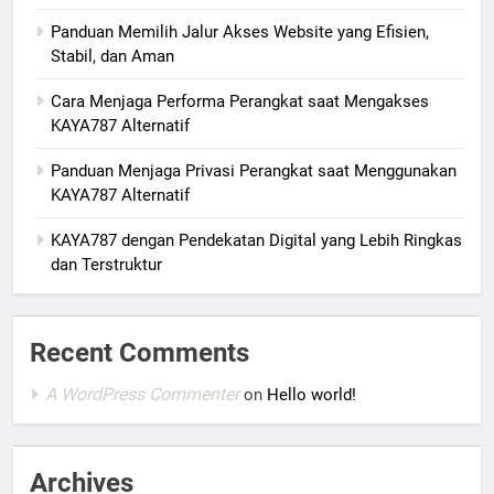
Panduan Memilih Jalur Akses Website yang Efisien,
Stabil, dan Aman
Cara Menjaga Performa Perangkat saat Mengakses
KAYA787 Alternatif
Panduan Menjaga Privasi Perangkat saat Menggunakan
KAYA787 Alternatif
KAYA787 dengan Pendekatan Digital yang Lebih Ringkas
dan Terstruktur
Recent Comments
A WordPress Commenter
on
Hello world!
Archives