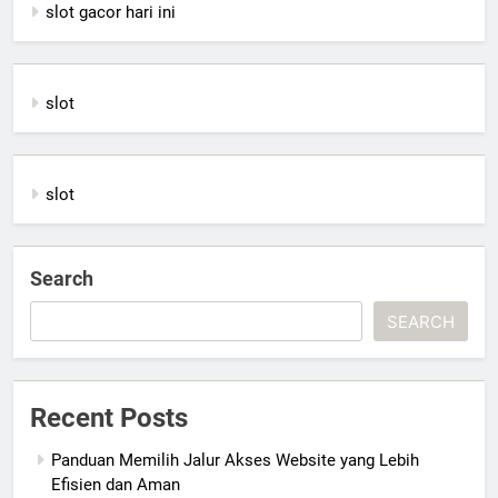
slot gacor hari ini
slot
slot
Search
SEARCH
Recent Posts
Panduan Memilih Jalur Akses Website yang Lebih
Efisien dan Aman