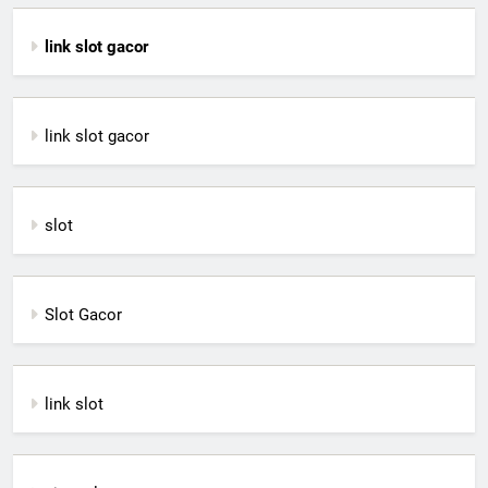
link slot gacor
link slot gacor
slot
Slot Gacor
link slot