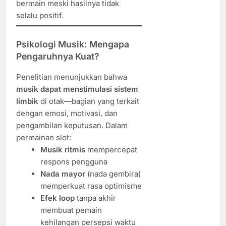
bermain meski hasilnya tidak
selalu positif.
Psikologi Musik: Mengapa
Pengaruhnya Kuat?
Penelitian menunjukkan bahwa
musik dapat menstimulasi sistem
limbik
di otak—bagian yang terkait
dengan emosi, motivasi, dan
pengambilan keputusan. Dalam
permainan slot:
Musik ritmis
mempercepat
respons pengguna
Nada mayor
(nada gembira)
memperkuat rasa optimisme
Efek loop
tanpa akhir
membuat pemain
kehilangan persepsi waktu