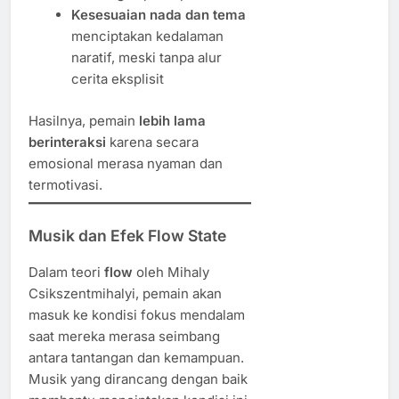
Kesesuaian nada dan tema
menciptakan kedalaman
naratif, meski tanpa alur
cerita eksplisit
Hasilnya, pemain
lebih lama
berinteraksi
karena secara
emosional merasa nyaman dan
termotivasi.
Musik dan Efek Flow State
Dalam teori
flow
oleh Mihaly
Csikszentmihalyi, pemain akan
masuk ke kondisi fokus mendalam
saat mereka merasa seimbang
antara tantangan dan kemampuan.
Musik yang dirancang dengan baik