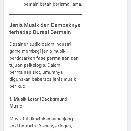
pemain betah berlama-lama.
Jenis Musik dan Dampaknya
terhadap Durasi Bermain
Desainer audio dalam industri
game membagi jenis musik
berdasarkan
fase permainan dan
tujuan psikologis
. Dalam
permainan slot, umumnya
digunakan beberapa jenis musik
berikut:
1.
Musik Latar (Background
Music)
Musik ini dimainkan sepanjang
sesi bermain. Biasanya ringan,