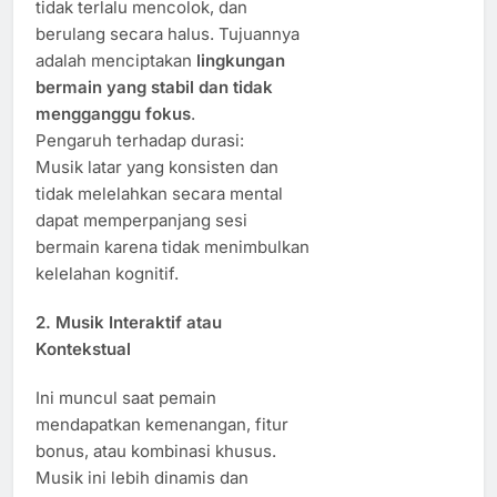
tidak terlalu mencolok, dan
berulang secara halus. Tujuannya
adalah menciptakan
lingkungan
bermain yang stabil dan tidak
mengganggu fokus
.
Pengaruh terhadap durasi:
Musik latar yang konsisten dan
tidak melelahkan secara mental
dapat memperpanjang sesi
bermain karena tidak menimbulkan
kelelahan kognitif.
2.
Musik Interaktif atau
Kontekstual
Ini muncul saat pemain
mendapatkan kemenangan, fitur
bonus, atau kombinasi khusus.
Musik ini lebih dinamis dan