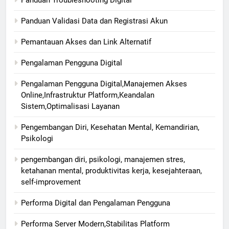
Panduan Validasi Data dan Registrasi Akun
Pemantauan Akses dan Link Alternatif
Pengalaman Pengguna Digital
Pengalaman Pengguna Digital,Manajemen Akses
Online,Infrastruktur Platform,Keandalan
Sistem,Optimalisasi Layanan
Pengembangan Diri, Kesehatan Mental, Kemandirian,
Psikologi
pengembangan diri, psikologi, manajemen stres,
ketahanan mental, produktivitas kerja, kesejahteraan,
self-improvement
Performa Digital dan Pengalaman Pengguna
Performa Server Modern,Stabilitas Platform