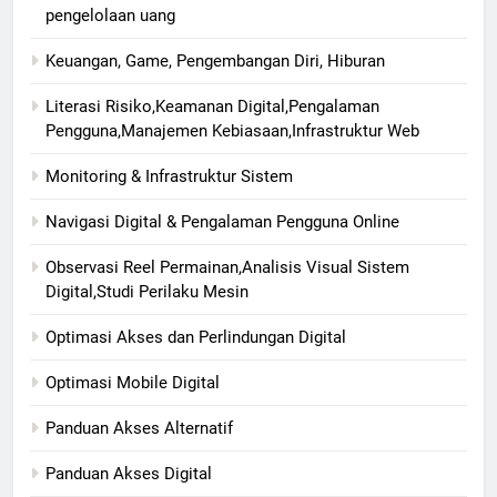
pengelolaan uang
Keuangan, Game, Pengembangan Diri, Hiburan
Literasi Risiko,Keamanan Digital,Pengalaman
Pengguna,Manajemen Kebiasaan,Infrastruktur Web
Monitoring & Infrastruktur Sistem
Navigasi Digital & Pengalaman Pengguna Online
Observasi Reel Permainan,Analisis Visual Sistem
Digital,Studi Perilaku Mesin
Optimasi Akses dan Perlindungan Digital
Optimasi Mobile Digital
Panduan Akses Alternatif
Panduan Akses Digital