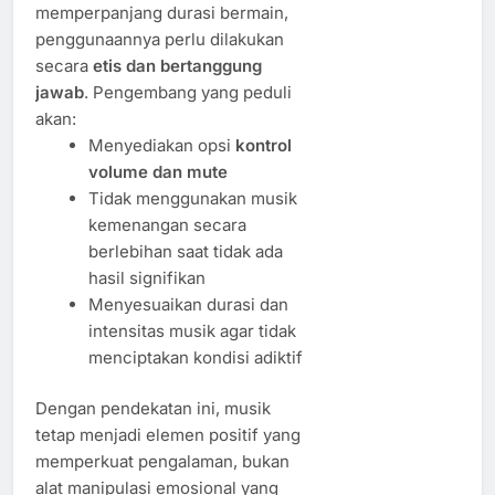
memperpanjang durasi bermain,
penggunaannya perlu dilakukan
secara
etis dan bertanggung
jawab
. Pengembang yang peduli
akan:
Menyediakan opsi
kontrol
volume dan mute
Tidak menggunakan musik
kemenangan secara
berlebihan saat tidak ada
hasil signifikan
Menyesuaikan durasi dan
intensitas musik agar tidak
menciptakan kondisi adiktif
Dengan pendekatan ini, musik
tetap menjadi elemen positif yang
memperkuat pengalaman, bukan
alat manipulasi emosional yang