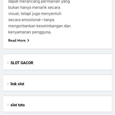
dapat merancang permainan yang
bukan hanya menarik secara
visual, tetapi juga menyentuh
secara emosional—tanpa
mengorbankan keseimbangan dan
kenyamanan pengguna.
Read More
SLOT GACOR
link slot
slot toto