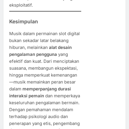
eksploitatif.
Kesimpulan
Musik dalam permainan slot digital
bukan sekadar latar belakang
hiburan, melainkan
alat desain
pengalaman pengguna
yang
efektif dan kuat. Dari menciptakan
suasana, membangun ekspektasi,
hingga memperkuat kemenangan
—musik memainkan peran besar
dalam
memperpanjang durasi
interaksi pemain
dan memperkaya
keseluruhan pengalaman bermain.
Dengan pemahaman mendalam
terhadap psikologi audio dan
penerapan yang etis, pengembang