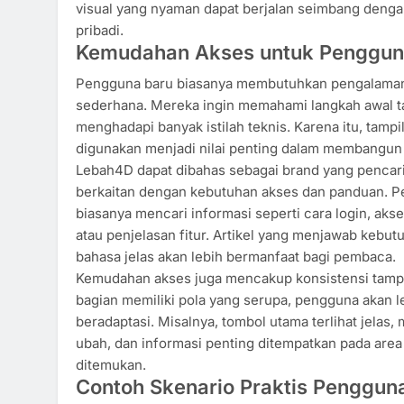
visual yang nyaman dapat berjalan seimbang denga
pribadi.
Kemudahan Akses untuk Penggun
Pengguna baru biasanya membutuhkan pengalaman
sederhana. Mereka ingin memahami langkah awal t
menghadapi banyak istilah teknis. Karena itu, tamp
digunakan menjadi nilai penting dalam membangun
Lebah4D dapat dibahas sebagai brand yang pencar
berkaitan dengan kebutuhan akses dan panduan. 
biasanya mencari informasi seperti cara login, akses
atau penjelasan fitur. Artikel yang menjawab kebut
bahasa jelas akan lebih bermanfaat bagi pembaca.
Kemudahan akses juga mencakup konsistensi tampil
bagian memiliki pola yang serupa, pengguna akan l
beradaptasi. Misalnya, tombol utama terlihat jelas,
ubah, dan informasi penting ditempatkan pada are
ditemukan.
Contoh Skenario Praktis Penggun