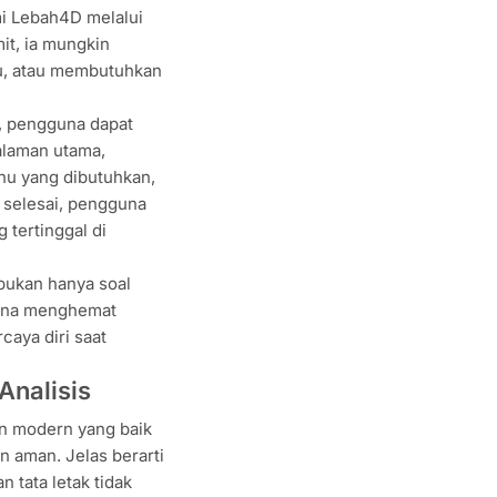
i Lebah4D melalui
mit, ia mungkin
u, atau membutuhkan
, pengguna dapat
alaman utama,
u yang dibutuhkan,
h selesai, pengguna
 tertinggal di
bukan hanya soal
guna menghemat
caya diri saat
Analisis
n modern yang baik
n aman. Jelas berarti
 tata letak tidak