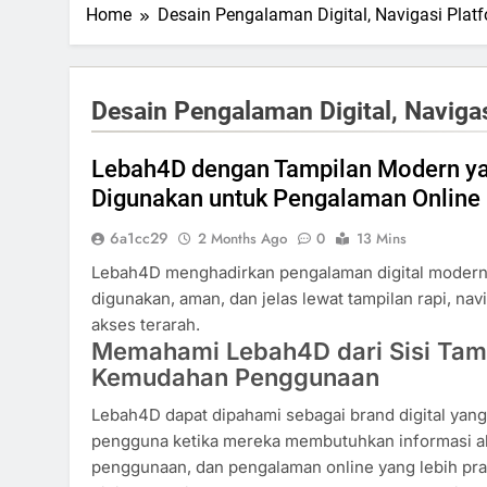
Home
Desain Pengalaman Digital, Navigasi Plat
Desain Pengalaman Digital, Navigas
Lebah4D dengan Tampilan Modern y
Digunakan untuk Pengalaman Online
6a1cc29
2 Months Ago
0
13 Mins
Lebah4D menghadirkan pengalaman digital moder
digunakan, aman, dan jelas lewat tampilan rapi, nav
akses terarah.
Memahami Lebah4D dari Sisi Tam
Kemudahan Penggunaan
Lebah4D dapat dipahami sebagai brand digital yang
pengguna ketika mereka membutuhkan informasi a
penggunaan, dan pengalaman online yang lebih pra