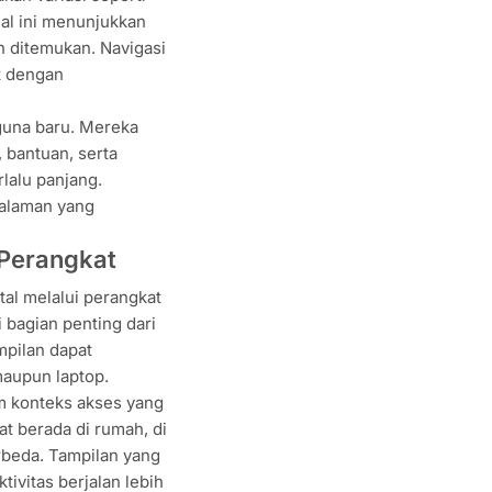
Hal ini menunjukkan
 ditemukan. Navigasi
t dengan
guna baru. Mereka
 bantuan, serta
lalu panjang.
alaman yang
 Perangkat
tal melalui perangkat
 bagian penting dari
mpilan dapat
maupun laptop.
am konteks akses yang
t berada di rumah, di
rbeda. Tampilan yang
vitas berjalan lebih