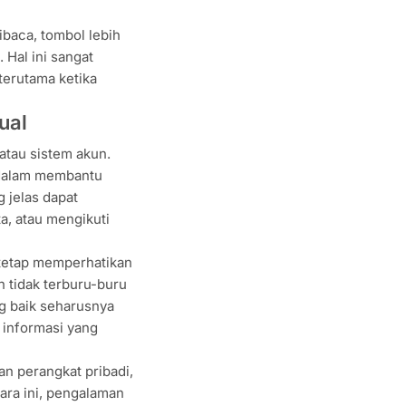
baca, tombol lebih
 Hal ini sangat
terutama ketika
ual
atau sistem akun.
 dalam membantu
 jelas dapat
a, atau mengikuti
tetap memperhatikan
n tidak terburu-buru
g baik seharusnya
informasi yang
n perangkat pribadi,
ara ini, pengalaman