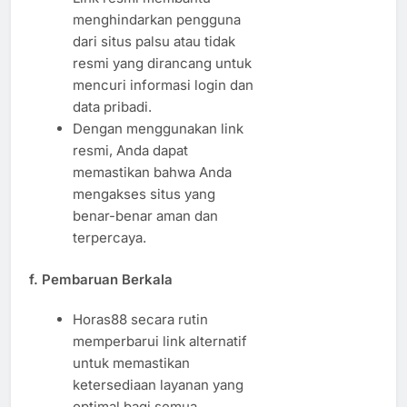
menghindarkan pengguna
dari situs palsu atau tidak
resmi yang dirancang untuk
mencuri informasi login dan
data pribadi.
Dengan menggunakan link
resmi, Anda dapat
memastikan bahwa Anda
mengakses situs yang
benar-benar aman dan
terpercaya.
f. Pembaruan Berkala
Horas88 secara rutin
memperbarui link alternatif
untuk memastikan
ketersediaan layanan yang
optimal bagi semua