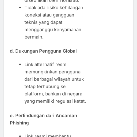
disediakan oleh Horas88.
Tidak ada risiko kehilangan
koneksi atau gangguan
teknis yang dapat
mengganggu kenyamanan
bermain.
d. Dukungan Pengguna Global
Link alternatif resmi
memungkinkan pengguna
dari berbagai wilayah untuk
tetap terhubung ke
platform, bahkan di negara
yang memiliki regulasi ketat.
e. Perlindungan dari Ancaman
Phishing
Link resmi membantu