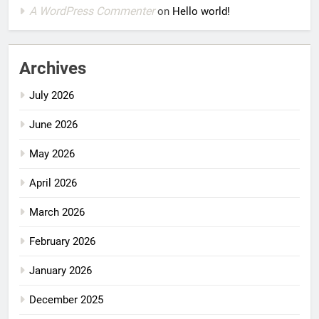
A WordPress Commenter
on
Hello world!
Archives
July 2026
June 2026
May 2026
April 2026
March 2026
February 2026
January 2026
December 2025