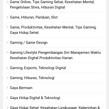
Game Online, Tips Gaming Sehat, Kesehatan Mental,
Pengelolaan Stres, Hiburan Digital
Game, Hiburan, Panduan, Slot
Game, Produktivitas, Kesehatan Mental, Tips Gaming,
Gaya Hidup Sehat
Gaming / Game Design
Gaming Lifestyle Pengembangan Diri Manajemen Waktu
Kesehatan Digital Produktivitas Harian
Gaming, Esports, Teknologi Digital
Gaming, Hiburan, Teknologi
Gaya Bermain
Gaya Hidup Digital & Teknologi
Gaya Hidup Sehat, Kesehatan Lingkungan, Kebersihan &