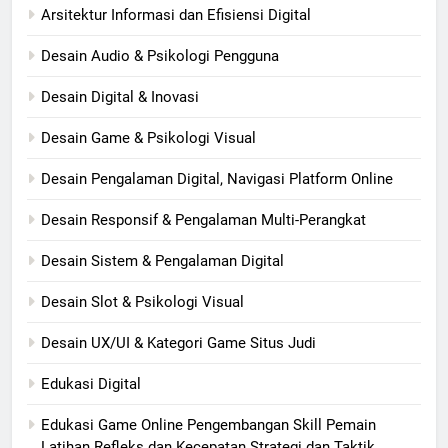
Arsitektur Informasi dan Efisiensi Digital
Desain Audio & Psikologi Pengguna
Desain Digital & Inovasi
Desain Game & Psikologi Visual
Desain Pengalaman Digital, Navigasi Platform Online
Desain Responsif & Pengalaman Multi-Perangkat
Desain Sistem & Pengalaman Digital
Desain Slot & Psikologi Visual
Desain UX/UI & Kategori Game Situs Judi
Edukasi Digital
Edukasi Game Online Pengembangan Skill Pemain
Latihan Refleks dan Kecepatan Strategi dan Taktik