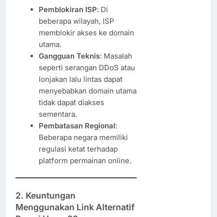
Pemblokiran ISP
: Di
beberapa wilayah, ISP
memblokir akses ke domain
utama.
Gangguan Teknis
: Masalah
seperti serangan DDoS atau
lonjakan lalu lintas dapat
menyebabkan domain utama
tidak dapat diakses
sementara.
Pembatasan Regional
:
Beberapa negara memiliki
regulasi ketat terhadap
platform permainan online.
2. Keuntungan
Menggunakan Link Alternatif