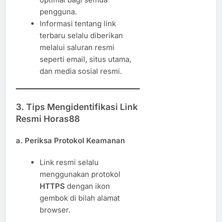
pengguna.
Informasi tentang link
terbaru selalu diberikan
melalui saluran resmi
seperti email, situs utama,
dan media sosial resmi.
3. Tips Mengidentifikasi Link
Resmi Horas88
a. Periksa Protokol Keamanan
Link resmi selalu
menggunakan protokol
HTTPS
dengan ikon
gembok di bilah alamat
browser.