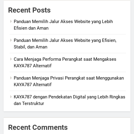
Recent Posts
Panduan Memilih Jalur Akses Website yang Lebih
Efisien dan Aman
Panduan Memilih Jalur Akses Website yang Efisien,
Stabil, dan Aman
Cara Menjaga Performa Perangkat saat Mengakses
KAYA787 Alternatif
Panduan Menjaga Privasi Perangkat saat Menggunakan
KAYA787 Alternatif
KAYA787 dengan Pendekatan Digital yang Lebih Ringkas
dan Terstruktur
Recent Comments