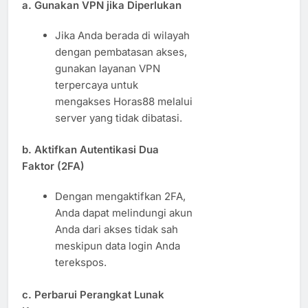
a. Gunakan VPN jika Diperlukan
Jika Anda berada di wilayah
dengan pembatasan akses,
gunakan layanan VPN
terpercaya untuk
mengakses Horas88 melalui
server yang tidak dibatasi.
b. Aktifkan Autentikasi Dua
Faktor (2FA)
Dengan mengaktifkan 2FA,
Anda dapat melindungi akun
Anda dari akses tidak sah
meskipun data login Anda
terekspos.
c. Perbarui Perangkat Lunak