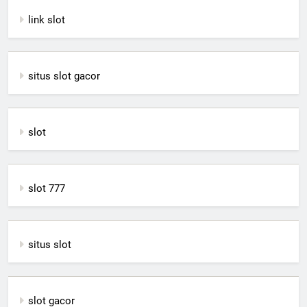
link slot
situs slot gacor
slot
slot 777
situs slot
slot gacor