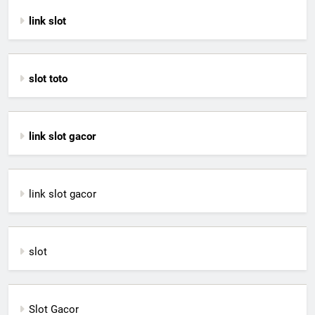
link slot
slot toto
link slot gacor
link slot gacor
slot
Slot Gacor