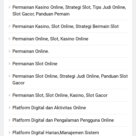
Permainan Kasino Online, Strategi Slot, Tips Judi Online,
Slot Gacor, Panduan Pemain
Permainan Kasino, Slot Online, Strategi Bermain Slot
Permainan Online, Slot, Kasino Online
Permainan Online.
Permainan Slot Online
Permainan Slot Online, Strategi Judi Online, Panduan Slot
Gacor
Permainan Slot, Slot Online, Kasino, Slot Gacor
Platform Digital dan Aktivitas Online
Platform Digital dan Pengalaman Pengguna Online
Platform Digital Harian,Manajemen Sistem