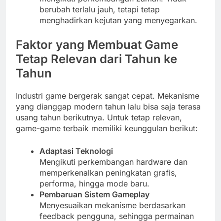
berubah terlalu jauh, tetapi tetap
menghadirkan kejutan yang menyegarkan.
Faktor yang Membuat Game
Tetap Relevan dari Tahun ke
Tahun
Industri game bergerak sangat cepat. Mekanisme
yang dianggap modern tahun lalu bisa saja terasa
usang tahun berikutnya. Untuk tetap relevan,
game-game terbaik memiliki keunggulan berikut:
Adaptasi Teknologi
Mengikuti perkembangan hardware dan
memperkenalkan peningkatan grafis,
performa, hingga mode baru.
Pembaruan Sistem Gameplay
Menyesuaikan mekanisme berdasarkan
feedback pengguna, sehingga permainan