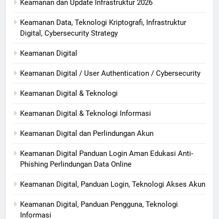
Keamanan dan Update Infrastruktur 2026
Keamanan Data, Teknologi Kriptografi, Infrastruktur
Digital, Cybersecurity Strategy
Keamanan Digital
Keamanan Digital / User Authentication / Cybersecurity
Keamanan Digital & Teknologi
Keamanan Digital & Teknologi Informasi
Keamanan Digital dan Perlindungan Akun
Keamanan Digital Panduan Login Aman Edukasi Anti-
Phishing Perlindungan Data Online
Keamanan Digital, Panduan Login, Teknologi Akses Akun
Keamanan Digital, Panduan Pengguna, Teknologi
Informasi