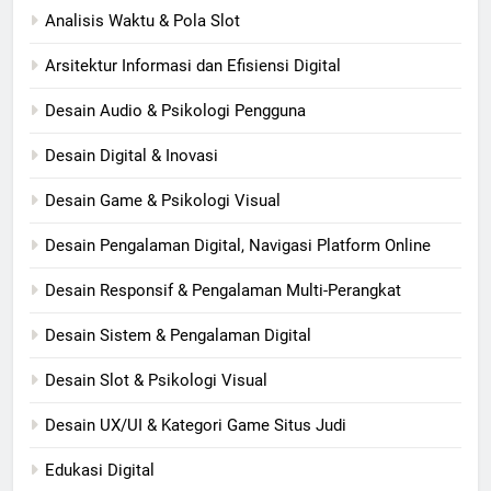
Analisis Waktu & Pola Slot
Arsitektur Informasi dan Efisiensi Digital
Desain Audio & Psikologi Pengguna
Desain Digital & Inovasi
Desain Game & Psikologi Visual
Desain Pengalaman Digital, Navigasi Platform Online
Desain Responsif & Pengalaman Multi-Perangkat
Desain Sistem & Pengalaman Digital
Desain Slot & Psikologi Visual
Desain UX/UI & Kategori Game Situs Judi
Edukasi Digital