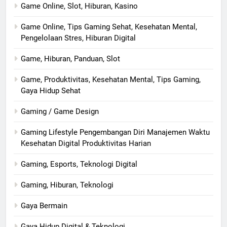
Game Online, Slot, Hiburan, Kasino
Game Online, Tips Gaming Sehat, Kesehatan Mental,
Pengelolaan Stres, Hiburan Digital
Game, Hiburan, Panduan, Slot
Game, Produktivitas, Kesehatan Mental, Tips Gaming,
Gaya Hidup Sehat
Gaming / Game Design
Gaming Lifestyle Pengembangan Diri Manajemen Waktu
Kesehatan Digital Produktivitas Harian
Gaming, Esports, Teknologi Digital
Gaming, Hiburan, Teknologi
Gaya Bermain
Gaya Hidup Digital & Teknologi