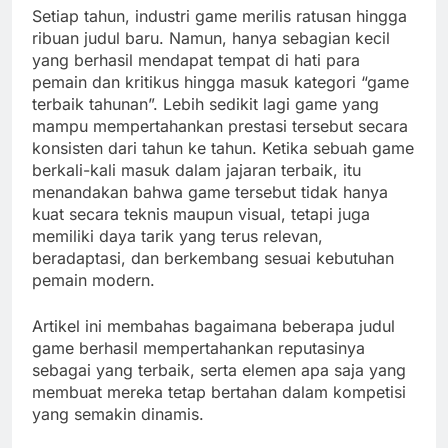
Setiap tahun, industri game merilis ratusan hingga
ribuan judul baru. Namun, hanya sebagian kecil
yang berhasil mendapat tempat di hati para
pemain dan kritikus hingga masuk kategori “game
terbaik tahunan”. Lebih sedikit lagi game yang
mampu mempertahankan prestasi tersebut secara
konsisten dari tahun ke tahun. Ketika sebuah game
berkali-kali masuk dalam jajaran terbaik, itu
menandakan bahwa game tersebut tidak hanya
kuat secara teknis maupun visual, tetapi juga
memiliki daya tarik yang terus relevan,
beradaptasi, dan berkembang sesuai kebutuhan
pemain modern.
Artikel ini membahas bagaimana beberapa judul
game berhasil mempertahankan reputasinya
sebagai yang terbaik, serta elemen apa saja yang
membuat mereka tetap bertahan dalam kompetisi
yang semakin dinamis.