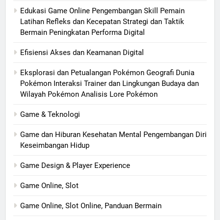
Edukasi Game Online Pengembangan Skill Pemain
Latihan Refleks dan Kecepatan Strategi dan Taktik
Bermain Peningkatan Performa Digital
Efisiensi Akses dan Keamanan Digital
Eksplorasi dan Petualangan Pokémon Geografi Dunia
Pokémon Interaksi Trainer dan Lingkungan Budaya dan
Wilayah Pokémon Analisis Lore Pokémon
Game & Teknologi
Game dan Hiburan Kesehatan Mental Pengembangan Diri
Keseimbangan Hidup
Game Design & Player Experience
Game Online, Slot
Game Online, Slot Online, Panduan Bermain