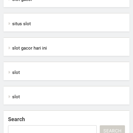
situs slot
slot gacor hari ini
slot
slot
Search
SEARCH