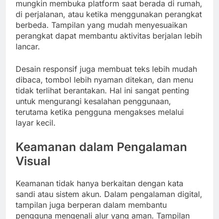
mungkin membuka platform saat berada di rumah,
di perjalanan, atau ketika menggunakan perangkat
berbeda. Tampilan yang mudah menyesuaikan
perangkat dapat membantu aktivitas berjalan lebih
lancar.
Desain responsif juga membuat teks lebih mudah
dibaca, tombol lebih nyaman ditekan, dan menu
tidak terlihat berantakan. Hal ini sangat penting
untuk mengurangi kesalahan penggunaan,
terutama ketika pengguna mengakses melalui
layar kecil.
Keamanan dalam Pengalaman
Visual
Keamanan tidak hanya berkaitan dengan kata
sandi atau sistem akun. Dalam pengalaman digital,
tampilan juga berperan dalam membantu
pengguna mengenali alur yang aman. Tampilan