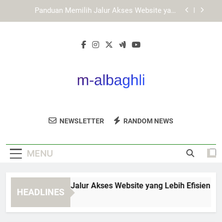
Skip
Cara Menjaga Performa Perangkat saat
to
Mengakses KAYA787 Alternatif
content
Panduan Menjaga Privasi Perangkat saat
Menggunakan KAYA787 Alternatif
Panduan Memilih Jalur Akses Website yang Lebih
Efisien dan Aman
Panduan Memilih Jalur Akses Website yang
Efisien, Stabil, dan Aman
Cara Menjaga Performa Perangkat saat
Mengakses KAYA787 Alternatif
M Albaghli
Dapatkan Produk Kecantikan Berkualitas Di
Panduan Menjaga Privasi Perangkat saat
NEWSLETTER
RANDOM NEWS
Menggunakan KAYA787 Alternatif
M Albaghli.
MENU
nduan Memilih Jalur Akses Website yang Lebih Efisien dan 
HEADLINES
Weeks Ago