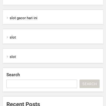
slot gacor hari ini
slot
slot
Search
SEARCH
Recent Posts