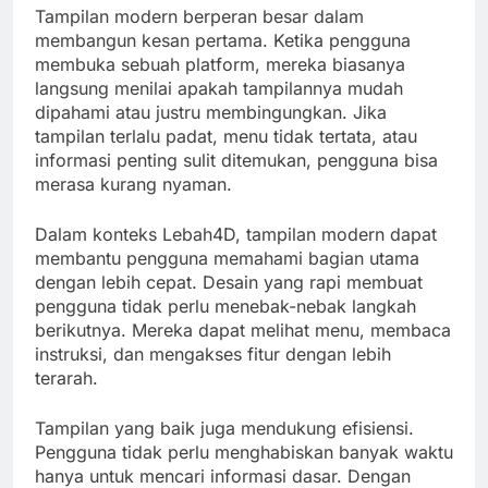
Tampilan modern berperan besar dalam
membangun kesan pertama. Ketika pengguna
membuka sebuah platform, mereka biasanya
langsung menilai apakah tampilannya mudah
dipahami atau justru membingungkan. Jika
tampilan terlalu padat, menu tidak tertata, atau
informasi penting sulit ditemukan, pengguna bisa
merasa kurang nyaman.
Dalam konteks Lebah4D, tampilan modern dapat
membantu pengguna memahami bagian utama
dengan lebih cepat. Desain yang rapi membuat
pengguna tidak perlu menebak-nebak langkah
berikutnya. Mereka dapat melihat menu, membaca
instruksi, dan mengakses fitur dengan lebih
terarah.
Tampilan yang baik juga mendukung efisiensi.
Pengguna tidak perlu menghabiskan banyak waktu
hanya untuk mencari informasi dasar. Dengan