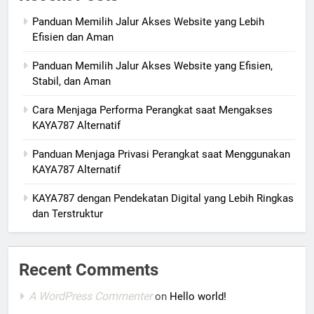
Panduan Memilih Jalur Akses Website yang Lebih
Efisien dan Aman
Panduan Memilih Jalur Akses Website yang Efisien,
Stabil, dan Aman
Cara Menjaga Performa Perangkat saat Mengakses
KAYA787 Alternatif
Panduan Menjaga Privasi Perangkat saat Menggunakan
KAYA787 Alternatif
KAYA787 dengan Pendekatan Digital yang Lebih Ringkas
dan Terstruktur
Recent Comments
A WordPress Commenter
on
Hello world!