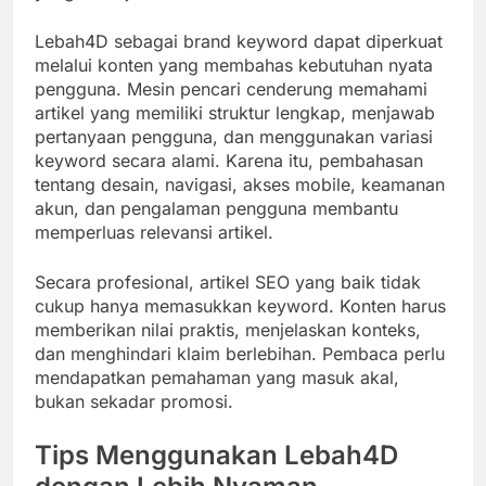
Lebah4D sebagai brand keyword dapat diperkuat
melalui konten yang membahas kebutuhan nyata
pengguna. Mesin pencari cenderung memahami
artikel yang memiliki struktur lengkap, menjawab
pertanyaan pengguna, dan menggunakan variasi
keyword secara alami. Karena itu, pembahasan
tentang desain, navigasi, akses mobile, keamanan
akun, dan pengalaman pengguna membantu
memperluas relevansi artikel.
Secara profesional, artikel SEO yang baik tidak
cukup hanya memasukkan keyword. Konten harus
memberikan nilai praktis, menjelaskan konteks,
dan menghindari klaim berlebihan. Pembaca perlu
mendapatkan pemahaman yang masuk akal,
bukan sekadar promosi.
Tips Menggunakan Lebah4D