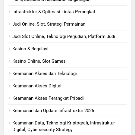
Infrastruktur & Optimasi Lintas Perangkat
Judi Online, Slot, Strategi Permainan
Judi Slot Online, Teknologi Perjudian, Platform Judi
Kasino & Regulasi
Kasino Online, Slot Games
Keamanan Akses dan Teknologi
Keamanan Akses Digital
Keamanan Akses Perangkat Pribadi
Keamanan dan Update Infrastruktur 2026
Keamanan Data, Teknologi Kriptografi, Infrastruktur
Digital, Cybersecurity Strategy