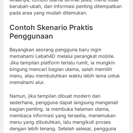
berubah-ubah, dan informasi penting ditempatkan
pada area yang mudah ditemukan.
Contoh Skenario Praktis
Penggunaan
Bayangkan seorang pengguna baru ingin
memahami Lebah4D melalui perangkat mobile.
Jika tampilan platform terlalu rumit, ia mungkin
bingung mencari bagian utama, salah memilih
menu, atau membutuhkan waktu lebih lama untuk
memahami alur.
Namun, jika tampilan dibuat modern dan
sederhana, pengguna dapat langsung mengenali
bagian penting. Ia membuka halaman utama,
membaca informasi yang tersedia, menemukan
menu yang dibutuhkan, lalu mengikuti proses
dengan lebih tenang. Setelah selesai, pengguna