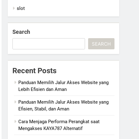
slot
Search
SEARCH
Recent Posts
Panduan Memilih Jalur Akses Website yang
Lebih Efisien dan Aman
Panduan Memilih Jalur Akses Website yang
Efisien, Stabil, dan Aman
Cara Menjaga Performa Perangkat saat
Mengakses KAYA787 Alternatif