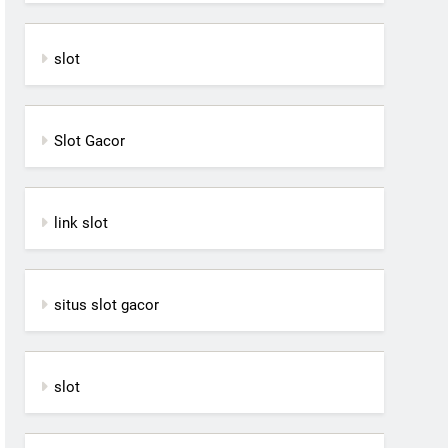
slot
Slot Gacor
link slot
situs slot gacor
slot