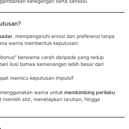
ambarkan ketegangan serta sensasi.
utusan?
sadar
, mempengaruhi emosi dan preferensi tanpa
imana warna membentuk keputusan:
 “bonus” berwarna cerah daripada yang redup
ri ilusi bahwa kemenangan lebih besar dari
apat memicu keputusan impulsif
an menggunakan warna untuk
membimbing perilaku
t memilih slot, menetapkan taruhan, hingga
n