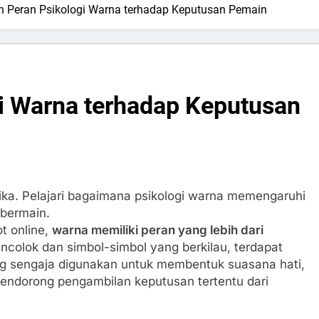
an Peran Psikologi Warna terhadap Keputusan Pemain
gi Warna terhadap Keputusan
tika. Pelajari bagaimana psikologi warna memengaruhi
 bermain.
t online,
warna memiliki peran yang lebih dari
encolok dan simbol-simbol yang berkilau, terdapat
 sengaja digunakan untuk membentuk suasana hati,
endorong pengambilan keputusan tertentu dari