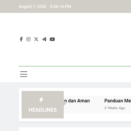
Skip
August 7, 2026
5:06:17 PM
to
content
M A
Dapatkan P
e yang Lebih Efisien dan Aman
Panduan Memilih Jalur A
2 Weeks Ago
HEADLINES