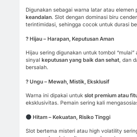
Digunakan sebagai warna latar atau elemen
keandalan
. Slot dengan dominasi biru cen
terintimidasi, sehingga cocok untuk durasi b
? Hijau – Harapan, Keputusan Aman
Hijau sering digunakan untuk tombol “mulai” a
sinyal
keputusan yang baik dan sehat
, dan 
bersalah.
? Ungu – Mewah, Mistik, Eksklusif
Warna ini dipakai untuk
slot premium atau fit
eksklusivitas. Pemain sering kali mengasosia
Hitam – Kekuatan, Risiko Tinggi
Slot bertema misteri atau high volatility ser