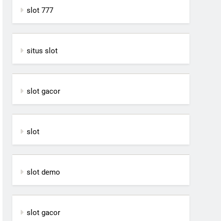
slot 777
situs slot
slot gacor
slot
slot demo
slot gacor