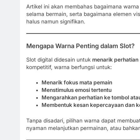
Artikel ini akan membahas bagaimana warna
selama bermain, serta bagaimana elemen vis
halus namun signifikan.
Mengapa Warna Penting dalam Slot?
Slot digital didesain untuk
menarik perhatian 
kompetitif, warna berfungsi untuk:
Menarik fokus mata pemain
Menstimulus emosi tertentu
Mengarahkan perhatian ke tombol atau 
Membentuk kesan kepercayaan dan 
Tanpa disadari, pilihan warna dapat membuat
nyaman melanjutkan permainan, atau bahkan 