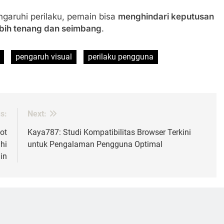
ruhi perilaku, pemain bisa
menghindari keputusan
ebih tenang dan seimbang
.
pengaruh visual
perilaku pengguna
s:
Next:
ot
Kaya787: Studi Kompatibilitas Browser Terkini
hi
untuk Pengalaman Pengguna Optimal
in