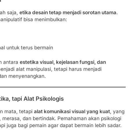
ah saja,
etika desain tetap menjadi sorotan utama
.
nipulatif bisa menimbulkan:
al untuk terus bermain
n antara
estetika visual, kejelasan fungsi, dan
enjadi alat manipulasi, tetapi harus menjadi
 dan menyenangkan.
a, tapi Alat Psikologis
an mata, tetapi
alat komunikasi visual yang kuat
, yang
, merasa, dan bertindak. Pemahaman akan psikologi
api juga bagi pemain agar dapat bermain lebih sadar.