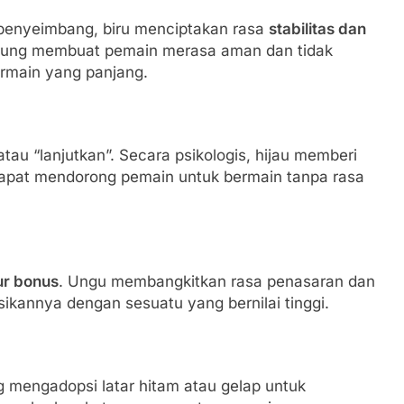
 penyeimbang, biru menciptakan rasa
stabilitas dan
derung membuat pemain merasa aman dan tidak
ermain yang panjang.
tau “lanjutkan”. Secara psikologis, hijau memberi
dapat mendorong pemain untuk bermain tanpa rasa
ur bonus
. Ungu membangkitkan rasa penasaran dan
sikannya dengan sesuatu yang bernilai tinggi.
ing mengadopsi latar hitam atau gelap untuk