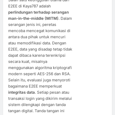
E2EE di Kaya787 adalah
perlindungan terhadap serangan
man-in-the-middle (MITM)
. Dalam
serangan jenis ini, peretas
mencoba mencegat komunikasi di
antara dua pihak untuk mencuri
atau memodifikasi data. Dengan
E2EE, data yang disadap tetap tidak
dapat dibaca karena terenkripsi
secara kuat, misalnya
menggunakan algoritma kriptografi
modern seperti AES-256 dan RSA.
Selain itu, evaluasi juga menyoroti
bagaimana E2EE memperkuat
integritas data
. Setiap pesan atau
transaksi login yang dikirim melalui
sistem dilengkapi dengan tanda
tangan digital. Tanda tangan ini