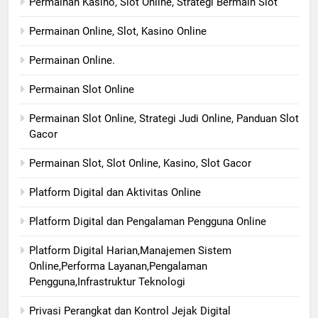
Permainan Kasino, Slot Online, Strategi Bermain Slot
Permainan Online, Slot, Kasino Online
Permainan Online.
Permainan Slot Online
Permainan Slot Online, Strategi Judi Online, Panduan Slot
Gacor
Permainan Slot, Slot Online, Kasino, Slot Gacor
Platform Digital dan Aktivitas Online
Platform Digital dan Pengalaman Pengguna Online
Platform Digital Harian,Manajemen Sistem
Online,Performa Layanan,Pengalaman
Pengguna,Infrastruktur Teknologi
Privasi Perangkat dan Kontrol Jejak Digital