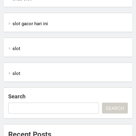
slot gacor hari ini
slot
slot
Search
SEARCH
Recent Posts