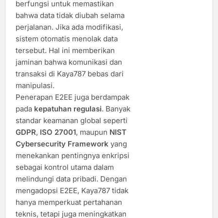
berfungsi untuk memastikan
bahwa data tidak diubah selama
perjalanan. Jika ada modifikasi,
sistem otomatis menolak data
tersebut. Hal ini memberikan
jaminan bahwa komunikasi dan
transaksi di Kaya787 bebas dari
manipulasi.
Penerapan E2EE juga berdampak
pada
kepatuhan regulasi
. Banyak
standar keamanan global seperti
GDPR
,
ISO 27001
, maupun
NIST
Cybersecurity Framework
yang
menekankan pentingnya enkripsi
sebagai kontrol utama dalam
melindungi data pribadi. Dengan
mengadopsi E2EE, Kaya787 tidak
hanya memperkuat pertahanan
teknis, tetapi juga meningkatkan