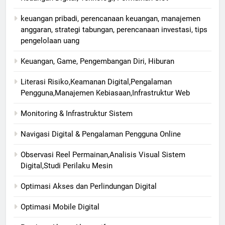
keuangan pribadi, perencanaan keuangan, manajemen
anggaran, strategi tabungan, perencanaan investasi, tips
pengelolaan uang
Keuangan, Game, Pengembangan Diri, Hiburan
Literasi Risiko,Keamanan Digital,Pengalaman
Pengguna,Manajemen Kebiasaan,Infrastruktur Web
Monitoring & Infrastruktur Sistem
Navigasi Digital & Pengalaman Pengguna Online
Observasi Reel Permainan,Analisis Visual Sistem
Digital,Studi Perilaku Mesin
Optimasi Akses dan Perlindungan Digital
Optimasi Mobile Digital