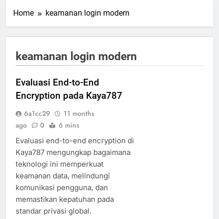
Home
keamanan login modern
keamanan login modern
Evaluasi End-to-End
Encryption pada Kaya787
6a1cc29
11 months
ago
0
6 mins
Evaluasi end-to-end encryption di
Kaya787 mengungkap bagaimana
teknologi ini memperkuat
keamanan data, melindungi
komunikasi pengguna, dan
memastikan kepatuhan pada
standar privasi global.