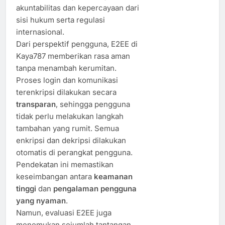
akuntabilitas dan kepercayaan dari
sisi hukum serta regulasi
internasional.
Dari perspektif pengguna, E2EE di
Kaya787 memberikan rasa aman
tanpa menambah kerumitan.
Proses login dan komunikasi
terenkripsi dilakukan secara
transparan
, sehingga pengguna
tidak perlu melakukan langkah
tambahan yang rumit. Semua
enkripsi dan dekripsi dilakukan
otomatis di perangkat pengguna.
Pendekatan ini memastikan
keseimbangan antara
keamanan
tinggi
dan
pengalaman pengguna
yang nyaman
.
Namun, evaluasi E2EE juga
menemukan sejumlah tantangan.