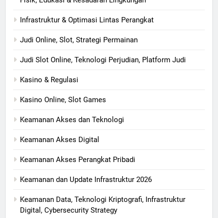
Fisik, Edukasi & Kesadaran Lingkungan
Infrastruktur & Optimasi Lintas Perangkat
Judi Online, Slot, Strategi Permainan
Judi Slot Online, Teknologi Perjudian, Platform Judi
Kasino & Regulasi
Kasino Online, Slot Games
Keamanan Akses dan Teknologi
Keamanan Akses Digital
Keamanan Akses Perangkat Pribadi
Keamanan dan Update Infrastruktur 2026
Keamanan Data, Teknologi Kriptografi, Infrastruktur
Digital, Cybersecurity Strategy