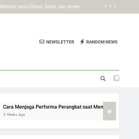
ebsite yang Efisien, Stabil, dan Aman
at saat Mengakses KAYA787 Alternatif
 saat Menggunakan KAYA787 Alternatif
NEWSLETTER
RANDOM NEWS
 Website yang Lebih Efisien dan Aman
ebsite yang Efisien, Stabil, dan Aman
at saat Mengakses KAYA787 Alternatif
 saat Menggunakan KAYA787 Alternatif
aga Performa Perangkat saat Mengakses KAYA787 Alternatif