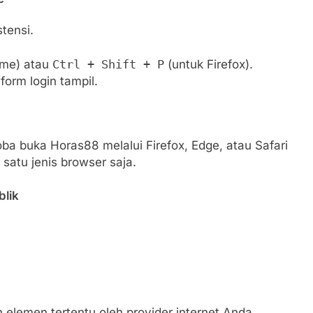
tensi.
ome) atau
Ctrl + Shift + P
(untuk Firefox).
orm login tampil.
 buka Horas88 melalui Firefox, Edge, atau Safari
satu jenis browser saja.
blik
elemen tertentu oleh provider internet Anda.