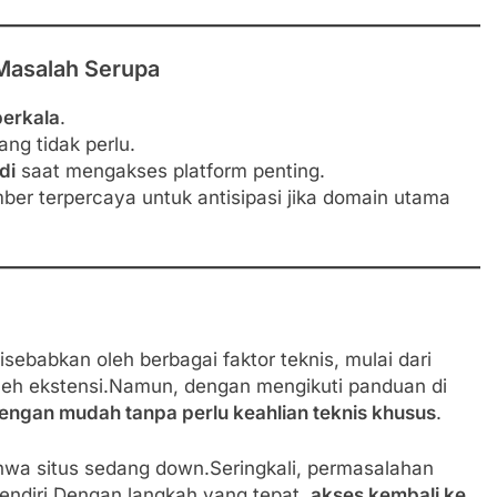
Masalah Serupa
berkala
.
ng tidak perlu.
di
saat mengakses platform penting.
ber terpercaya untuk antisipasi jika domain utama
sebabkan oleh berbagai faktor teknis, mulai dari
leh ekstensi.Namun, dengan mengikuti panduan di
dengan mudah tanpa perlu keahlian teknis khusus
.
hwa situs sedang down.Seringkali, permasalahan
sendiri.Dengan langkah yang tepat,
akses kembali ke