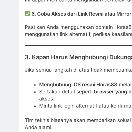
6. Coba Akses dari Link Resmi atau Mirror 
Pastikan Anda menggunakan domain Horas
menggunakan link alternatif, periksa keaslia
3. Kapan Harus Menghubungi Dukung
Jika semua langkah di atas tidak membuahkan
Menghubungi CS resmi Horas88
melalu
Sertakan detail seperti
browser yang d
akses.
Minta link login alternatif atau konfir
Tim teknis biasanya akan memberikan solusi
Anda alami.