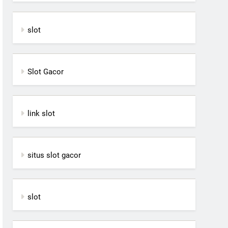
slot
Slot Gacor
link slot
situs slot gacor
slot