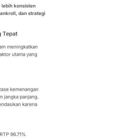
 lebih konsisten
nkroll, dan strategi
g Tepat
alam meningkatkan
faktor utama yang
ntase kemenangan
m jangka panjang.
endasikan karena
%
RTP 96.71%