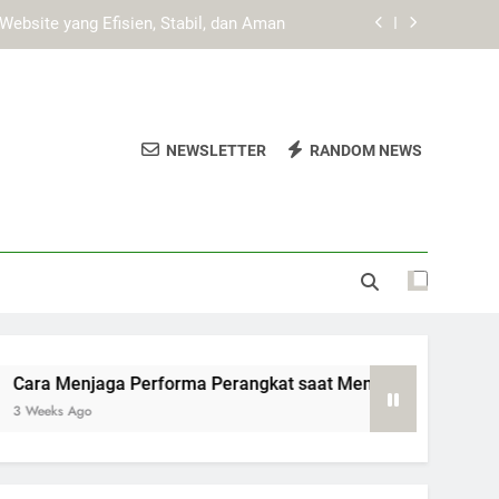
ebsite yang Efisien, Stabil, dan Aman
at saat Mengakses KAYA787 Alternatif
 saat Menggunakan KAYA787 Alternatif
NEWSLETTER
RANDOM NEWS
 Website yang Lebih Efisien dan Aman
ebsite yang Efisien, Stabil, dan Aman
at saat Mengakses KAYA787 Alternatif
 saat Menggunakan KAYA787 Alternatif
aga Performa Perangkat saat Mengakses KAYA787 Alternatif