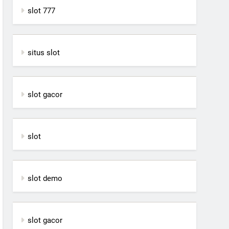
slot 777
situs slot
slot gacor
slot
slot demo
slot gacor