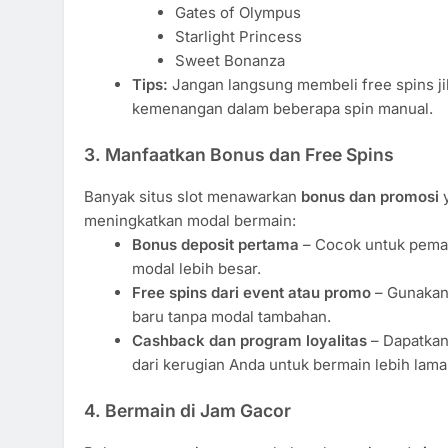
Gates of Olympus
Starlight Princess
Sweet Bonanza
Tips:
Jangan langsung membeli free spins ji
kemenangan dalam beberapa spin manual.
3. Manfaatkan Bonus dan Free Spins
Banyak situs slot menawarkan
bonus dan promosi
y
meningkatkan modal bermain:
Bonus deposit pertama
– Cocok untuk pemai
modal lebih besar.
Free spins dari event atau promo
– Gunakan
baru tanpa modal tambahan.
Cashback dan program loyalitas
– Dapatkan
dari kerugian Anda untuk bermain lebih lama
4. Bermain di Jam Gacor