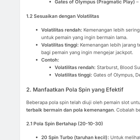
Gates of Olympus (Pragmatic Play)
–
1.2 Sesuaikan dengan Volatilitas
Volatilitas rendah:
Kemenangan lebih sering t
untuk pemain yang ingin bermain lama.
Volatilitas tinggi:
Kemenangan lebih jarang te
bagi pemain yang ingin mengejar jackpot.
Contoh:
Volatilitas rendah:
Starburst, Blood Su
Volatilitas tinggi:
Gates of Olympus, De
2. Manfaatkan Pola Spin yang Efektif
Beberapa pola spin telah diuji oleh pemain slot 
terbaik bermain dan pola kemenangan
. Cobalah b
2.1 Pola Spin Bertahap (20-10-30)
20 Spin Turbo (taruhan kecil):
Untuk melihat