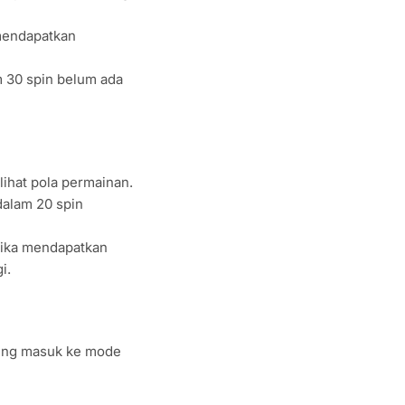
mendapatkan
 30 spin belum ada
ihat pola permainan.
dalam 20 spin
ika mendapatkan
i.
ung masuk ke mode