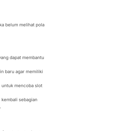
ka belum melihat pola
ang dapat membantu
n baru agar memiliki
 untuk mencoba slot
 kembali sebagian
.