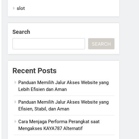
slot
Search
SEARCH
Recent Posts
Panduan Memilih Jalur Akses Website yang
Lebih Efisien dan Aman
Panduan Memilih Jalur Akses Website yang
Efisien, Stabil, dan Aman
Cara Menjaga Performa Perangkat saat
Mengakses KAYA787 Alternatif