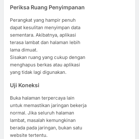
Periksa Ruang Penyimpanan
Perangkat yang hampir penuh
dapat kesulitan menyimpan data
sementara. Akibatnya, aplikasi
terasa lambat dan halaman lebih
lama dimuat.
Sisakan ruang yang cukup dengan
menghapus berkas atau aplikasi
yang tidak lagi digunakan.
Uji Koneksi
Buka halaman terpercaya lain
untuk memastikan jaringan bekerja
normal. Jika seluruh halaman
lambat, masalah kemungkinan
berada pada jaringan, bukan satu
website tertentu.