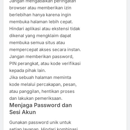
Jangan mengabaikan peringatan
browser atau memberikan izin
berlebihan hanya karena ingin
membuka halaman lebih cepat.
Hindari aplikasi atau ekstensi tidak
dikenal yang mengklaim dapat
membuka semua situs atau
mempercepat akses secara instan.
Jangan memberikan password,
PIN perangkat, atau kode verifikasi
kepada pihak lain.
Jika sebuah halaman meminta
kode melalui percakapan, pesan,
atau panggilan, hentikan proses
dan lakukan pemeriksaan.
Menjaga Password dan
Sesi Akun
Gunakan password unik untuk
setiap layanan. Hindari kombinasi