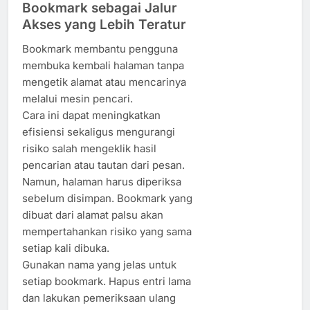
Bookmark sebagai Jalur
Akses yang Lebih Teratur
Bookmark membantu pengguna
membuka kembali halaman tanpa
mengetik alamat atau mencarinya
melalui mesin pencari.
Cara ini dapat meningkatkan
efisiensi sekaligus mengurangi
risiko salah mengeklik hasil
pencarian atau tautan dari pesan.
Namun, halaman harus diperiksa
sebelum disimpan. Bookmark yang
dibuat dari alamat palsu akan
mempertahankan risiko yang sama
setiap kali dibuka.
Gunakan nama yang jelas untuk
setiap bookmark. Hapus entri lama
dan lakukan pemeriksaan ulang