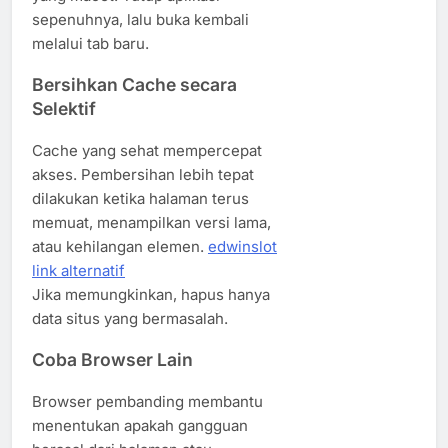
sepenuhnya, lalu buka kembali
melalui tab baru.
Bersihkan Cache secara
Selektif
Cache yang sehat mempercepat
akses. Pembersihan lebih tepat
dilakukan ketika halaman terus
memuat, menampilkan versi lama,
atau kehilangan elemen.
edwinslot
link alternatif
Jika memungkinkan, hapus hanya
data situs yang bermasalah.
Coba Browser Lain
Browser pembanding membantu
menentukan apakah gangguan