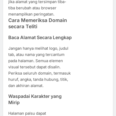
jika alamat yang tersimpan tiba-
tiba berubah atau browser
menampilkan peringatan.
Cara Memeriksa Domain
secara Teliti
Baca Alamat Secara Lengkap
Jangan hanya melihat logo, judul
tab, atau nama yang tercantum
pada halaman. Semua elemen
visual tersebut dapat disalin.
Periksa seluruh domain, termasuk
huruf, angka, tanda hubung, titik,
dan akhiran alamat.
Waspadai Karakter yang
Mirip
Halaman palsu dapat