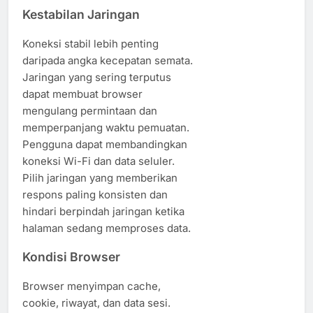
Kestabilan Jaringan
Koneksi stabil lebih penting
daripada angka kecepatan semata.
Jaringan yang sering terputus
dapat membuat browser
mengulang permintaan dan
memperpanjang waktu pemuatan.
Pengguna dapat membandingkan
koneksi Wi-Fi dan data seluler.
Pilih jaringan yang memberikan
respons paling konsisten dan
hindari berpindah jaringan ketika
halaman sedang memproses data.
Kondisi Browser
Browser menyimpan cache,
cookie, riwayat, dan data sesi.