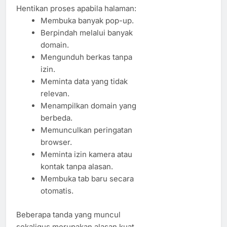
Hentikan proses apabila halaman:
Membuka banyak pop-up.
Berpindah melalui banyak
domain.
Mengunduh berkas tanpa
izin.
Meminta data yang tidak
relevan.
Menampilkan domain yang
berbeda.
Memunculkan peringatan
browser.
Meminta izin kamera atau
kontak tanpa alasan.
Membuka tab baru secara
otomatis.
Beberapa tanda yang muncul
sekaligus merupakan alasan kuat