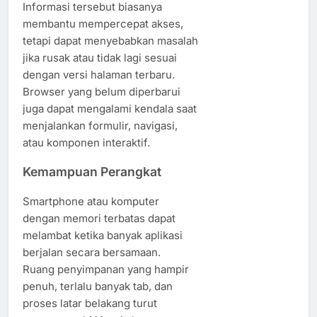
Informasi tersebut biasanya
membantu mempercepat akses,
tetapi dapat menyebabkan masalah
jika rusak atau tidak lagi sesuai
dengan versi halaman terbaru.
Browser yang belum diperbarui
juga dapat mengalami kendala saat
menjalankan formulir, navigasi,
atau komponen interaktif.
Kemampuan Perangkat
Smartphone atau komputer
dengan memori terbatas dapat
melambat ketika banyak aplikasi
berjalan secara bersamaan.
Ruang penyimpanan yang hampir
penuh, terlalu banyak tab, dan
proses latar belakang turut