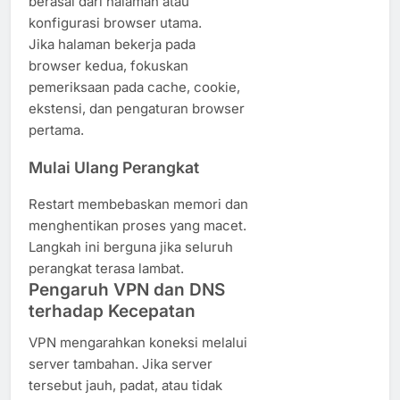
berasal dari halaman atau
konfigurasi browser utama.
Jika halaman bekerja pada
browser kedua, fokuskan
pemeriksaan pada cache, cookie,
ekstensi, dan pengaturan browser
pertama.
Mulai Ulang Perangkat
Restart membebaskan memori dan
menghentikan proses yang macet.
Langkah ini berguna jika seluruh
perangkat terasa lambat.
Pengaruh VPN dan DNS
terhadap Kecepatan
VPN mengarahkan koneksi melalui
server tambahan. Jika server
tersebut jauh, padat, atau tidak