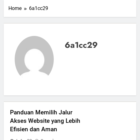
Home
6a1cc29
6a1cc29
Panduan Memilih Jalur
Akses Website yang Lebih
Efisien dan Aman