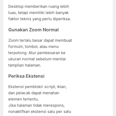
Desktop memberikan ruang lebih
luas, tetapi memiliki lebih banyak
faktor teknis yang perlu diperiksa.
Gunakan Zoom Normal
Zoom terlalu besar dapat membuat
formulir, tombol, atau menu
terpotong. Atur pembesaran ke
ukuran normal sebelum menilai
tampilan halaman.
Periksa Ekstensi
Ekstensi pemblokir script, iklan,
dan pelacak dapat menahan
elemen tertentu.
Jika halaman tidak merespons,
nonaktifkan ekstensi satu per satu