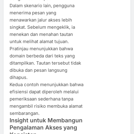
Dalam skenario lain, pengguna
menerima pesan yang
menawarkan jalur akses lebih
singkat. Sebelum mengeklik, ia
menekan dan menahan tautan
untuk melihat alamat tujuan.
Pratinjau menunjukkan bahwa
domain berbeda dari teks yang
ditampilkan. Tautan tersebut tidak
dibuka dan pesan langsung
dihapus.
Kedua contoh menunjukkan bahwa
efisiensi dapat diperoleh melalui
pemeriksaan sederhana tanpa
mengambil risiko membuka alamat
sembarangan.
Insight untuk Membangun
Pengalaman Akses yang