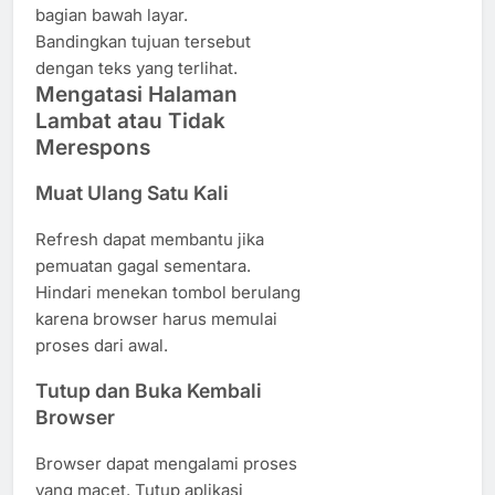
bagian bawah layar.
Bandingkan tujuan tersebut
dengan teks yang terlihat.
Mengatasi Halaman
Lambat atau Tidak
Merespons
Muat Ulang Satu Kali
Refresh dapat membantu jika
pemuatan gagal sementara.
Hindari menekan tombol berulang
karena browser harus memulai
proses dari awal.
Tutup dan Buka Kembali
Browser
Browser dapat mengalami proses
yang macet. Tutup aplikasi