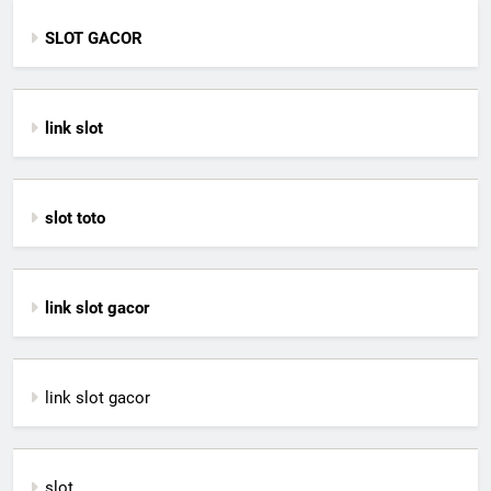
SLOT GACOR
link slot
slot toto
link slot gacor
link slot gacor
slot