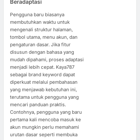
Beradaptasi
Pengguna baru biasanya
membutuhkan waktu untuk
mengenali struktur halaman,
tombol utama, menu akun, dan
pengaturan dasar. Jika fitur
disusun dengan bahasa yang
mudah dipahami, proses adaptasi
menjadi lebih cepat. Kaya787
sebagai brand keyword dapat
diperkuat melalui pembahasan
yang menjawab kebutuhan ini,
terutama untuk pengguna yang
mencari panduan praktis.
Contohnya, pengguna yang baru
pertama kali mencoba masuk ke
akun mungkin perlu memahami
urutan dasar seperti membuka