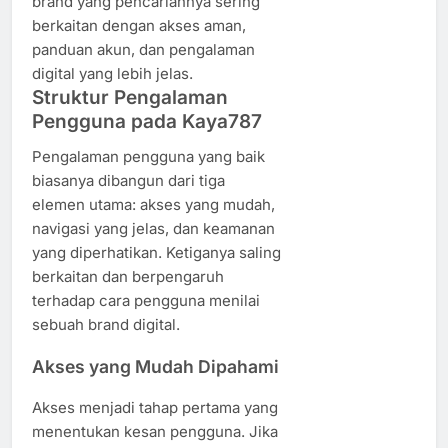
brand yang pencariannya sering
berkaitan dengan akses aman,
panduan akun, dan pengalaman
digital yang lebih jelas.
Struktur Pengalaman
Pengguna pada Kaya787
Pengalaman pengguna yang baik
biasanya dibangun dari tiga
elemen utama: akses yang mudah,
navigasi yang jelas, dan keamanan
yang diperhatikan. Ketiganya saling
berkaitan dan berpengaruh
terhadap cara pengguna menilai
sebuah brand digital.
Akses yang Mudah Dipahami
Akses menjadi tahap pertama yang
menentukan kesan pengguna. Jika