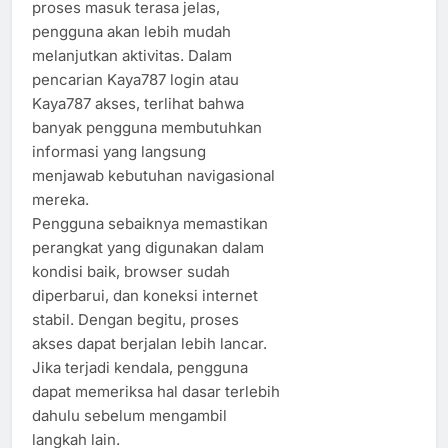
proses masuk terasa jelas,
pengguna akan lebih mudah
melanjutkan aktivitas. Dalam
pencarian Kaya787 login atau
Kaya787 akses, terlihat bahwa
banyak pengguna membutuhkan
informasi yang langsung
menjawab kebutuhan navigasional
mereka.
Pengguna sebaiknya memastikan
perangkat yang digunakan dalam
kondisi baik, browser sudah
diperbarui, dan koneksi internet
stabil. Dengan begitu, proses
akses dapat berjalan lebih lancar.
Jika terjadi kendala, pengguna
dapat memeriksa hal dasar terlebih
dahulu sebelum mengambil
langkah lain.