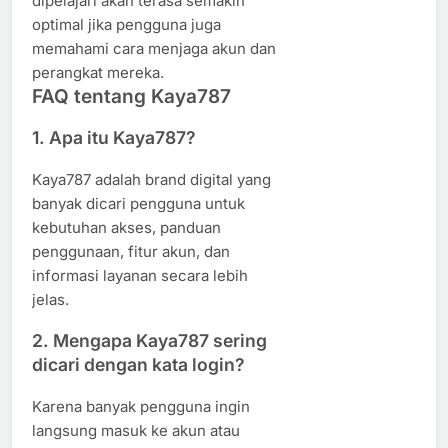
dipelajari akan terasa semakin
optimal jika pengguna juga
memahami cara menjaga akun dan
perangkat mereka.
FAQ tentang Kaya787
1. Apa itu Kaya787?
Kaya787 adalah brand digital yang
banyak dicari pengguna untuk
kebutuhan akses, panduan
penggunaan, fitur akun, dan
informasi layanan secara lebih
jelas.
2. Mengapa Kaya787 sering
dicari dengan kata login?
Karena banyak pengguna ingin
langsung masuk ke akun atau