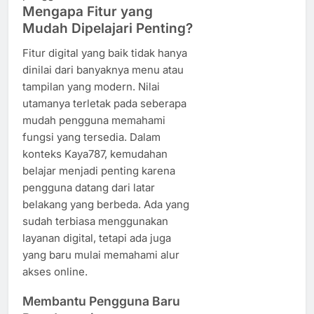
Mengapa Fitur yang
Mudah Dipelajari Penting?
Fitur digital yang baik tidak hanya
dinilai dari banyaknya menu atau
tampilan yang modern. Nilai
utamanya terletak pada seberapa
mudah pengguna memahami
fungsi yang tersedia. Dalam
konteks Kaya787, kemudahan
belajar menjadi penting karena
pengguna datang dari latar
belakang yang berbeda. Ada yang
sudah terbiasa menggunakan
layanan digital, tetapi ada juga
yang baru mulai memahami alur
akses online.
Membantu Pengguna Baru