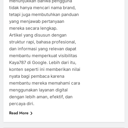
menunjukkan bahwa pengguna
tidak hanya mencari nama brand,
tetapi juga membutuhkan panduan
yang menjawab pertanyaan
mereka secara lengkap.
Artikel yang disusun dengan
struktur rapi, bahasa profesional,
dan informasi yang relevan dapat
membantu memperkuat visibilitas
Kaya787 di Google. Lebih dari itu,
konten seperti ini memberikan nilai
nyata bagi pembaca karena
membantu mereka memahami cara
menggunakan layanan digital
dengan lebih aman, efektif, dan
percaya diri.
Read More