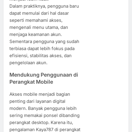
Dalam praktiknya, pengguna baru
dapat memulai dari hal dasar
seperti memahami akses,
mengenali menu utama, dan
menjaga keamanan akun.
Sementara pengguna yang sudah
terbiasa dapat lebih fokus pada
efisiensi, stabilitas akses, dan
pengelolaan akun.
Mendukung Penggunaan di
Perangkat Mobile
Akses mobile menjadi bagian
penting dari layanan digital
modern. Banyak pengguna lebih
sering memakai ponsel dibanding
perangkat desktop. Karena itu,
pengalaman Kaya787 di perangkat