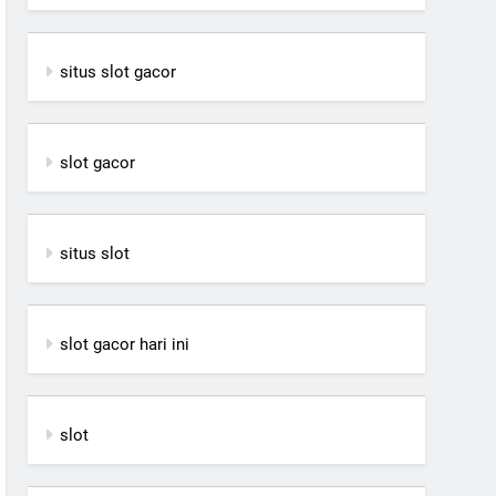
situs slot gacor
slot gacor
situs slot
slot gacor hari ini
slot