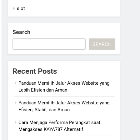
slot
Search
SEARCH
Recent Posts
Panduan Memilih Jalur Akses Website yang
Lebih Efisien dan Aman
Panduan Memilih Jalur Akses Website yang
Efisien, Stabil, dan Aman
Cara Menjaga Performa Perangkat saat
Mengakses KAYA787 Alternatif