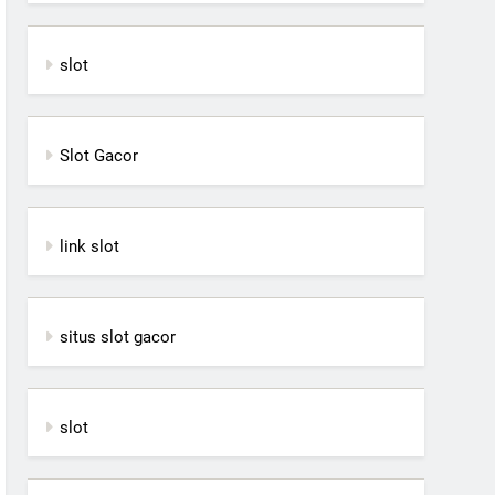
slot
Slot Gacor
link slot
situs slot gacor
slot