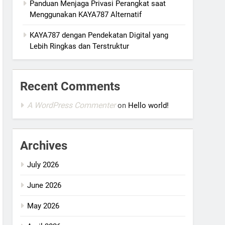
Panduan Menjaga Privasi Perangkat saat
Menggunakan KAYA787 Alternatif
KAYA787 dengan Pendekatan Digital yang
Lebih Ringkas dan Terstruktur
Recent Comments
A WordPress Commenter
on
Hello world!
Archives
July 2026
June 2026
May 2026