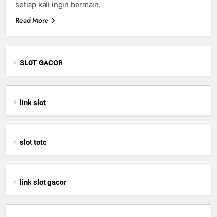
setiap kali ingin bermain.
Read More
SLOT GACOR
link slot
slot toto
link slot gacor