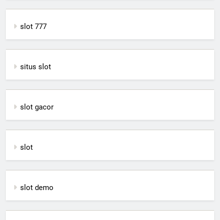
slot 777
situs slot
slot gacor
slot
slot demo