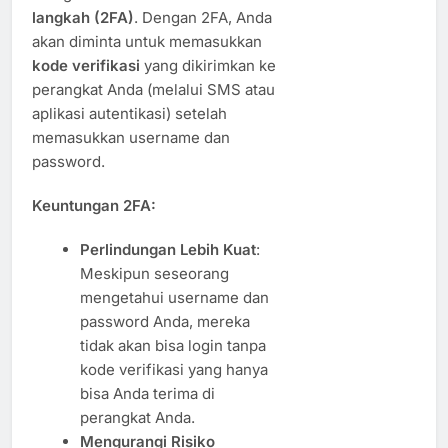
langkah (2FA)
. Dengan 2FA, Anda
akan diminta untuk memasukkan
kode verifikasi
yang dikirimkan ke
perangkat Anda (melalui SMS atau
aplikasi autentikasi) setelah
memasukkan username dan
password.
Keuntungan 2FA:
Perlindungan Lebih Kuat
:
Meskipun seseorang
mengetahui username dan
password Anda, mereka
tidak akan bisa login tanpa
kode verifikasi yang hanya
bisa Anda terima di
perangkat Anda.
Mengurangi Risiko