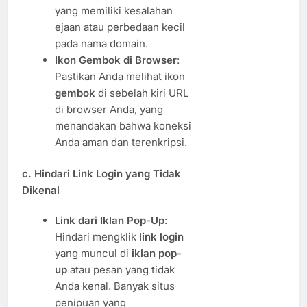
yang memiliki kesalahan
ejaan atau perbedaan kecil
pada nama domain.
Ikon Gembok di Browser
:
Pastikan Anda melihat ikon
gembok
di sebelah kiri URL
di browser Anda, yang
menandakan bahwa koneksi
Anda aman dan terenkripsi.
c.
Hindari Link Login yang Tidak
Dikenal
Link dari Iklan Pop-Up
:
Hindari mengklik
link login
yang muncul di
iklan pop-
up
atau pesan yang tidak
Anda kenal. Banyak situs
penipuan yang