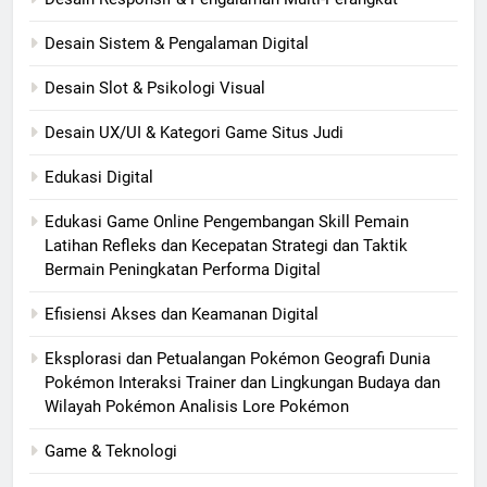
Desain Sistem & Pengalaman Digital
Desain Slot & Psikologi Visual
Desain UX/UI & Kategori Game Situs Judi
Edukasi Digital
Edukasi Game Online Pengembangan Skill Pemain
Latihan Refleks dan Kecepatan Strategi dan Taktik
Bermain Peningkatan Performa Digital
Efisiensi Akses dan Keamanan Digital
Eksplorasi dan Petualangan Pokémon Geografi Dunia
Pokémon Interaksi Trainer dan Lingkungan Budaya dan
Wilayah Pokémon Analisis Lore Pokémon
Game & Teknologi