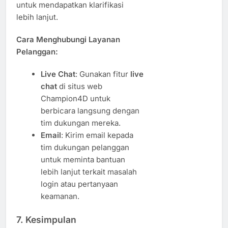
untuk mendapatkan klarifikasi
lebih lanjut.
Cara Menghubungi Layanan
Pelanggan:
Live Chat
: Gunakan fitur
live
chat
di situs web
Champion4D untuk
berbicara langsung dengan
tim dukungan mereka.
Email
: Kirim email kepada
tim dukungan pelanggan
untuk meminta bantuan
lebih lanjut terkait masalah
login atau pertanyaan
keamanan.
7.
Kesimpulan