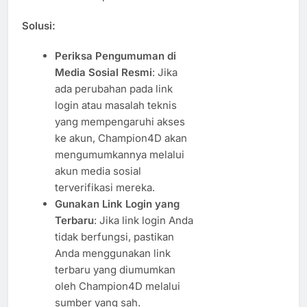
Solusi:
Periksa Pengumuman di
Media Sosial Resmi
: Jika
ada perubahan pada link
login atau masalah teknis
yang mempengaruhi akses
ke akun, Champion4D akan
mengumumkannya melalui
akun media sosial
terverifikasi mereka.
Gunakan Link Login yang
Terbaru
: Jika link login Anda
tidak berfungsi, pastikan
Anda menggunakan link
terbaru yang diumumkan
oleh Champion4D melalui
sumber yang sah.