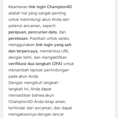
Keamanan
link login Champion4D
adalah hal yang sangat penting
untuk melindungi akun Anda dari
potensi ancaman, seperti
penipuan
,
pencurian data
, dan
peretasan
. Pastikan untuk selalu
menggunakan
link login yang sah
dan terpercaya
, memeriksa URL
dengan teliti, dan mengaktifkan
verifikasi dua langkah (2FA)
untuk
menambah lapisan perlindungan
pada akun Anda.
Dengan mengikuti langkah-
langkah ini, Anda dapat
memastikan bahwa akun
Champion4D Anda tetap aman,
terhindar dari ancaman, dan dapat
mengaksesnya dengan lancar