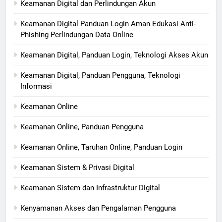
Keamanan Digital dan Perlindungan Akun
Keamanan Digital Panduan Login Aman Edukasi Anti-
Phishing Perlindungan Data Online
Keamanan Digital, Panduan Login, Teknologi Akses Akun
Keamanan Digital, Panduan Pengguna, Teknologi
Informasi
Keamanan Online
Keamanan Online, Panduan Pengguna
Keamanan Online, Taruhan Online, Panduan Login
Keamanan Sistem & Privasi Digital
Keamanan Sistem dan Infrastruktur Digital
Kenyamanan Akses dan Pengalaman Pengguna