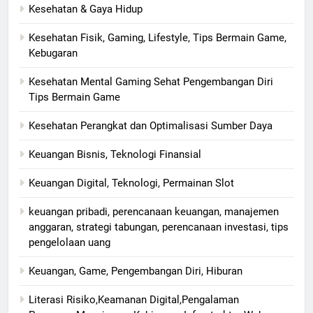
Kesehatan & Gaya Hidup
Kesehatan Fisik, Gaming, Lifestyle, Tips Bermain Game,
Kebugaran
Kesehatan Mental Gaming Sehat Pengembangan Diri
Tips Bermain Game
Kesehatan Perangkat dan Optimalisasi Sumber Daya
Keuangan Bisnis, Teknologi Finansial
Keuangan Digital, Teknologi, Permainan Slot
keuangan pribadi, perencanaan keuangan, manajemen
anggaran, strategi tabungan, perencanaan investasi, tips
pengelolaan uang
Keuangan, Game, Pengembangan Diri, Hiburan
Literasi Risiko,Keamanan Digital,Pengalaman