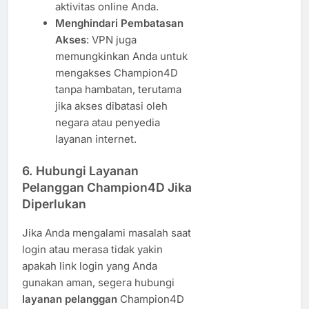
aktivitas online Anda.
Menghindari Pembatasan
Akses
: VPN juga
memungkinkan Anda untuk
mengakses Champion4D
tanpa hambatan, terutama
jika akses dibatasi oleh
negara atau penyedia
layanan internet.
6.
Hubungi Layanan
Pelanggan Champion4D Jika
Diperlukan
Jika Anda mengalami masalah saat
login atau merasa tidak yakin
apakah link login yang Anda
gunakan aman, segera hubungi
layanan pelanggan
Champion4D