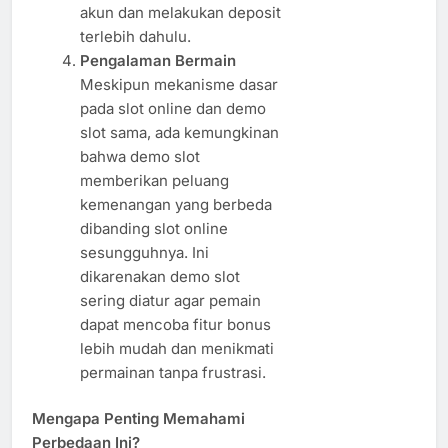
akun dan melakukan deposit
terlebih dahulu.
Pengalaman Bermain
Meskipun mekanisme dasar
pada slot online dan demo
slot sama, ada kemungkinan
bahwa demo slot
memberikan peluang
kemenangan yang berbeda
dibanding slot online
sesungguhnya. Ini
dikarenakan demo slot
sering diatur agar pemain
dapat mencoba fitur bonus
lebih mudah dan menikmati
permainan tanpa frustrasi.
Mengapa Penting Memahami
Perbedaan Ini?