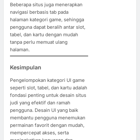
Beberapa situs juga menerapkan
navigasi berbasis tab pada
halaman kategori game, sehingga
pengguna dapat beralih antar slot,
tabel, dan kartu dengan mudah
tanpa perlu memuat ulang
halaman.
Kesimpulan
Pengelompokan kategori UI game
seperti slot, tabel, dan kartu adalah
fondasi penting untuk desain situs
judi yang efektif dan ramah
pengguna. Desain UI yang baik
membantu pengguna menemukan
permainan favorit dengan mudah,
mempercepat akses, serta