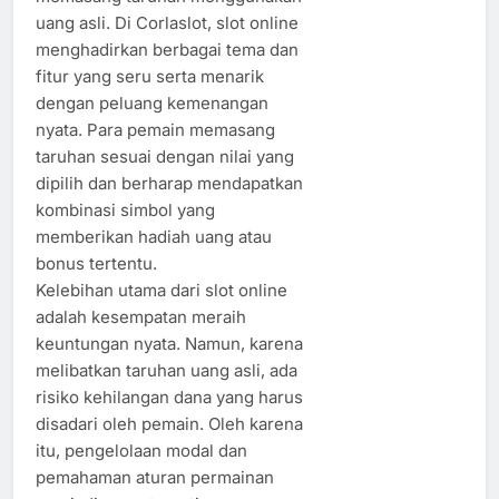
uang asli. Di Corlaslot, slot online
menghadirkan berbagai tema dan
fitur yang seru serta menarik
dengan peluang kemenangan
nyata. Para pemain memasang
taruhan sesuai dengan nilai yang
dipilih dan berharap mendapatkan
kombinasi simbol yang
memberikan hadiah uang atau
bonus tertentu.
Kelebihan utama dari slot online
adalah kesempatan meraih
keuntungan nyata. Namun, karena
melibatkan taruhan uang asli, ada
risiko kehilangan dana yang harus
disadari oleh pemain. Oleh karena
itu, pengelolaan modal dan
pemahaman aturan permainan