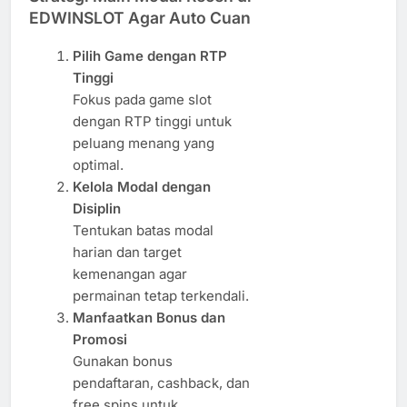
EDWINSLOT Agar Auto Cuan
Pilih Game dengan RTP
Tinggi
Fokus pada game slot
dengan RTP tinggi untuk
peluang menang yang
optimal.
Kelola Modal dengan
Disiplin
Tentukan batas modal
harian dan target
kemenangan agar
permainan tetap terkendali.
Manfaatkan Bonus dan
Promosi
Gunakan bonus
pendaftaran, cashback, dan
free spins untuk