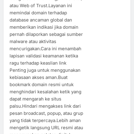
atau Web of Trust.Layanan ini
memindai domain terhadap
database ancaman global dan
memberikan indikasi jika domain
pernah dilaporkan sebagai sumber
malware atau aktivitas
mencurigakan.Cara ini menambah
lapisan validasi keamanan ketika
ragu terhadap keaslian link
Penting juga untuk menggunakan
kebiasaan akses aman.Buat
bookmark domain resmi untuk
menghindari kesalahan ketik yang
dapat mengarah ke situs
palsu.Hindari mengakses link dari
pesan broadcast, popup, atau grup
yang tidak terpercaya.Lebih aman
mengetik langsung URL resmi atau