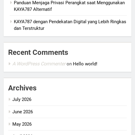
Panduan Menjaga Privasi Perangkat saat Menggunakan
KAYA787 Alternatif
KAYA787 dengan Pendekatan Digital yang Lebih Ringkas
dan Terstruktur
Recent Comments
A WordPress Commenter
on
Hello world!
Archives
July 2026
June 2026
May 2026