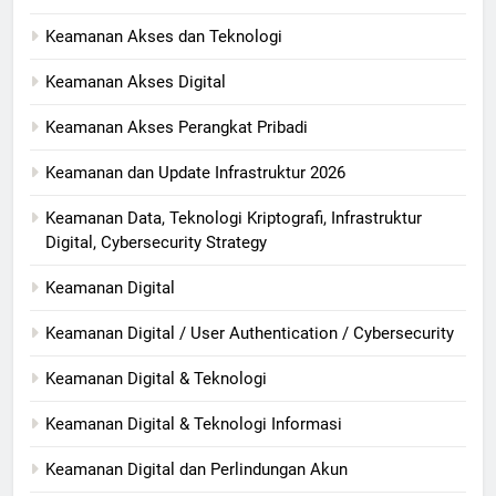
Keamanan Akses dan Teknologi
Keamanan Akses Digital
Keamanan Akses Perangkat Pribadi
Keamanan dan Update Infrastruktur 2026
Keamanan Data, Teknologi Kriptografi, Infrastruktur
Digital, Cybersecurity Strategy
Keamanan Digital
Keamanan Digital / User Authentication / Cybersecurity
Keamanan Digital & Teknologi
Keamanan Digital & Teknologi Informasi
Keamanan Digital dan Perlindungan Akun