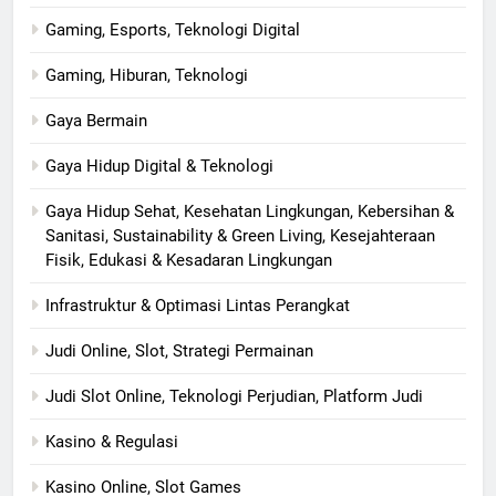
Gaming, Esports, Teknologi Digital
Gaming, Hiburan, Teknologi
Gaya Bermain
Gaya Hidup Digital & Teknologi
Gaya Hidup Sehat, Kesehatan Lingkungan, Kebersihan &
Sanitasi, Sustainability & Green Living, Kesejahteraan
Fisik, Edukasi & Kesadaran Lingkungan
Infrastruktur & Optimasi Lintas Perangkat
Judi Online, Slot, Strategi Permainan
Judi Slot Online, Teknologi Perjudian, Platform Judi
Kasino & Regulasi
Kasino Online, Slot Games