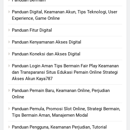
Panduan Bermain
Panduan Digital, Keamanan Akun, Tips Teknologi, User
Experience, Game Online
Panduan Fitur Digital
Panduan Kenyamanan Akses Digital
Panduan Koneksi dan Akses Digital
Panduan Login Aman Tips Bermain Fair Play Keamanan
dan Transparansi Situs Edukasi Pemain Online Strategi
Akses Akun Kaya787
Panduan Pemain Baru, Keamanan Online, Perjudian
Online
Panduan Pemula, Promosi Slot Online, Strategi Bermain,
Tips Bermain Aman, Manajemen Modal
Panduan Pengguna, Keamanan Perjudian, Tutorial