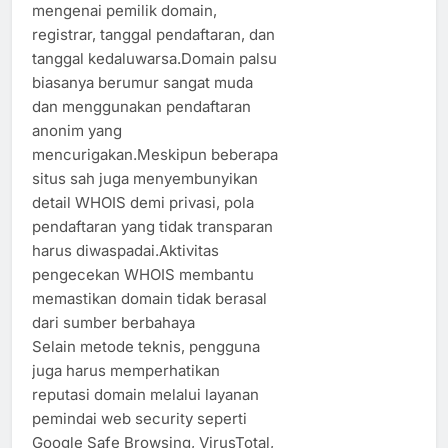
mengenai pemilik domain,
registrar, tanggal pendaftaran, dan
tanggal kedaluwarsa.Domain palsu
biasanya berumur sangat muda
dan menggunakan pendaftaran
anonim yang
mencurigakan.Meskipun beberapa
situs sah juga menyembunyikan
detail WHOIS demi privasi, pola
pendaftaran yang tidak transparan
harus diwaspadai.Aktivitas
pengecekan WHOIS membantu
memastikan domain tidak berasal
dari sumber berbahaya
Selain metode teknis, pengguna
juga harus memperhatikan
reputasi domain melalui layanan
pemindai web security seperti
Google Safe Browsing, VirusTotal,