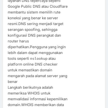
layanan DNS tepercaya seperti
Google Public DNS atau Cloudflare
membantu sistem memilih rute
koneksi yang benar ke server
resmi.DNS sering menjadi target
serangan spoofing, sehingga
konfigurasi DNS perangkat dan
router harus
diperhatikan.Pengguna yang ingin
lebih dalam dapat menggunakan
tools seperti
atau
nslookup
platform online DNS checker
untuk memastikan domain
mengarah pada alamat server yang
benar
Langkah berikutnya adalah
memeriksa WHOIS untuk
memvalidasi informasi kepemilikan
domain.WHOIS memberikan data