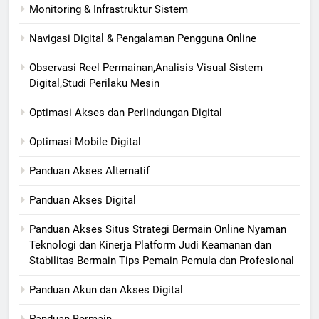
Monitoring & Infrastruktur Sistem
Navigasi Digital & Pengalaman Pengguna Online
Observasi Reel Permainan,Analisis Visual Sistem
Digital,Studi Perilaku Mesin
Optimasi Akses dan Perlindungan Digital
Optimasi Mobile Digital
Panduan Akses Alternatif
Panduan Akses Digital
Panduan Akses Situs Strategi Bermain Online Nyaman
Teknologi dan Kinerja Platform Judi Keamanan dan
Stabilitas Bermain Tips Pemain Pemula dan Profesional
Panduan Akun dan Akses Digital