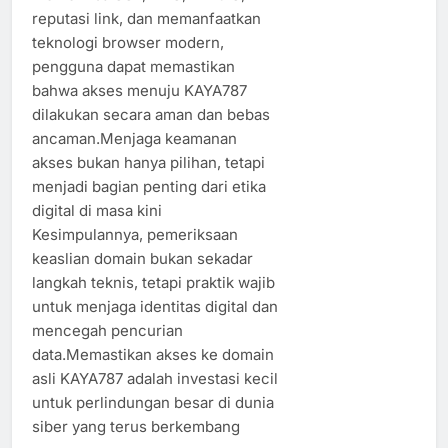
reputasi link, dan memanfaatkan
teknologi browser modern,
pengguna dapat memastikan
bahwa akses menuju KAYA787
dilakukan secara aman dan bebas
ancaman.Menjaga keamanan
akses bukan hanya pilihan, tetapi
menjadi bagian penting dari etika
digital di masa kini
Kesimpulannya, pemeriksaan
keaslian domain bukan sekadar
langkah teknis, tetapi praktik wajib
untuk menjaga identitas digital dan
mencegah pencurian
data.Memastikan akses ke domain
asli KAYA787 adalah investasi kecil
untuk perlindungan besar di dunia
siber yang terus berkembang