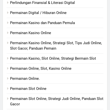
Perlindungan Finansial & Literasi Digital
Permainan Digital / Hiburan Online
Permainan Kasino dan Panduan Pemula
Permainan Kasino Online
Permainan Kasino Online, Strategi Slot, Tips Judi Online,
Slot Gacor, Panduan Pemain
Permainan Kasino, Slot Online, Strategi Bermain Slot
Permainan Online, Slot, Kasino Online
Permainan Online.
Permainan Slot Online
Permainan Slot Online, Strategi Judi Online, Panduan Slot
Gacor