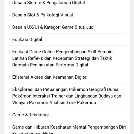
Desain Sistem & Pengalaman Digital
Desain Slot & Psikologi Visual
Desain UX/UI & Kategori Game Situs Judi
Edukasi Digital
Edukasi Game Online Pengembangan Skill Pemain
Latihan Refleks dan Kecepatan Strategi dan Taktik
Bermain Peningkatan Performa Digital
Efisiensi Akses dan Keamanan Digital
Eksplorasi dan Petualangan Pokémon Geografi Dunia
Pokémon Interaksi Trainer dan Lingkungan Budaya dan
Wilayah Pokémon Analisis Lore Pokémon
Game & Teknologi
Game dan Hiburan Kesehatan Mental Pengembangan Diri
Keseimbangan Hidup