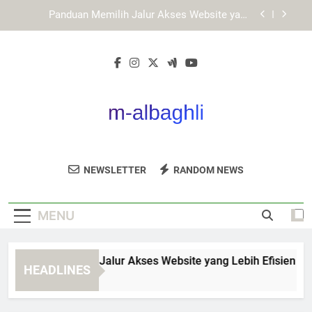
Skip
Cara Menjaga Performa Perangkat saat
to
Mengakses KAYA787 Alternatif
content
Panduan Menjaga Privasi Perangkat saat
Menggunakan KAYA787 Alternatif
Panduan Memilih Jalur Akses Website yang Lebih
Efisien dan Aman
Panduan Memilih Jalur Akses Website yang
Efisien, Stabil, dan Aman
Cara Menjaga Performa Perangkat saat
Mengakses KAYA787 Alternatif
M Albaghli
Dapatkan Produk Kecantikan Berkualitas Di
Panduan Menjaga Privasi Perangkat saat
NEWSLETTER
RANDOM NEWS
Menggunakan KAYA787 Alternatif
M Albaghli.
MENU
nduan Memilih Jalur Akses Website yang Lebih Efisien dan 
HEADLINES
Weeks Ago