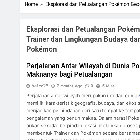
Home
Eksplorasi dan Petualangan Pokémon Geog
Eksplorasi dan Petualangan Pokém
Trainer dan Lingkungan Budaya da
Pokémon
Perjalanan Antar Wilayah di Dunia 
Maknanya bagi Petualangan
6a1cc29
7 Months Ago
0
5 Mins
Perjalanan antar wilayah merupakan inti dari dunia
memiliki karakteristik geografis, budaya, dan ekos
menjadikan perpindahan dari satu tempat ke tempat
pengalaman yang penuh makna. Dalam narasi Poké
bukan sekadar berpindah lokasi, melainkan proses
membentuk Trainer dan Pokémon secara bersamaa