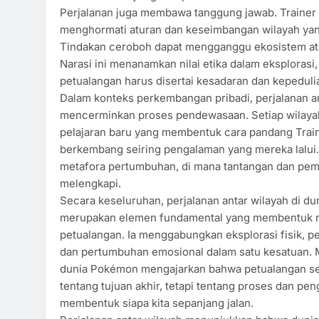
Perjalanan juga membawa tanggung jawab. Trainer
menghormati aturan dan keseimbangan wilayah yan
Tindakan ceroboh dapat mengganggu ekosistem at
Narasi ini menanamkan nilai etika dalam eksplora
petualangan harus disertai kesadaran dan kepeduli
Dalam konteks perkembangan pribadi, perjalanan a
mencerminkan proses pendewasaan. Setiap wilay
pelajaran baru yang membentuk cara pandang Trai
berkembang seiring pengalaman yang mereka lalui.
metafora pertumbuhan, di mana tantangan dan pemb
melengkapi.
Secara keseluruhan, perjalanan antar wilayah di d
merupakan elemen fundamental yang membentuk n
petualangan. Ia menggabungkan eksplorasi fisik, p
dan pertumbuhan emosional dalam satu kesatuan. Me
dunia Pokémon mengajarkan bahwa petualangan se
tentang tujuan akhir, tetapi tentang proses dan pe
membentuk siapa kita sepanjang jalan.