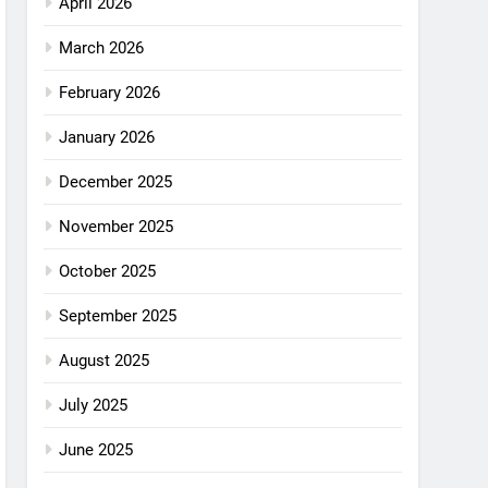
April 2026
March 2026
February 2026
January 2026
December 2025
November 2025
October 2025
September 2025
August 2025
July 2025
June 2025