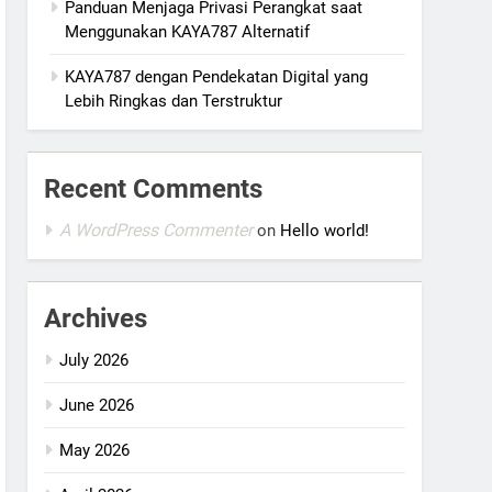
Panduan Menjaga Privasi Perangkat saat
Menggunakan KAYA787 Alternatif
KAYA787 dengan Pendekatan Digital yang
Lebih Ringkas dan Terstruktur
Recent Comments
A WordPress Commenter
on
Hello world!
Archives
July 2026
June 2026
May 2026