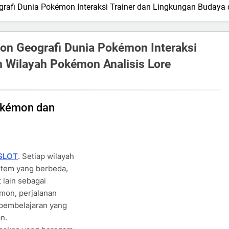
rafi Dunia Pokémon Interaksi Trainer dan Lingkungan Budaya
on Geografi Dunia Pokémon Interaksi
n Wilayah Pokémon Analisis Lore
Pokémon dan
SLOT
. Setiap wilayah
istem yang berbeda,
 lain sebagai
mon, perjalanan
 pembelajaran yang
n.