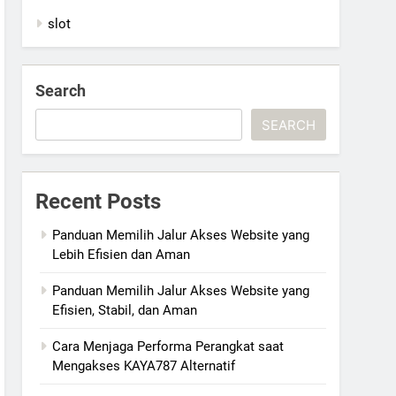
slot
Search
SEARCH
Recent Posts
Panduan Memilih Jalur Akses Website yang
Lebih Efisien dan Aman
Panduan Memilih Jalur Akses Website yang
Efisien, Stabil, dan Aman
Cara Menjaga Performa Perangkat saat
Mengakses KAYA787 Alternatif