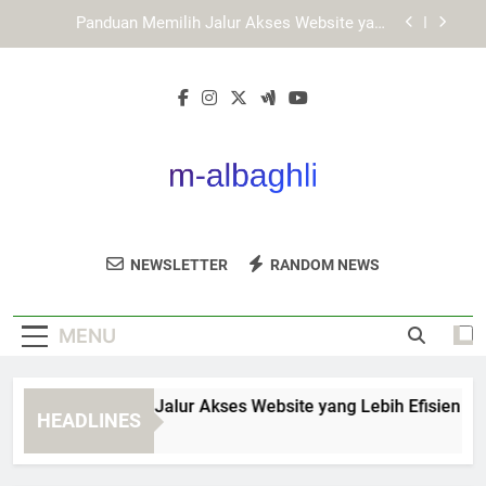
Skip
Cara Menjaga Performa Perangkat saat
to
Mengakses KAYA787 Alternatif
content
Panduan Menjaga Privasi Perangkat saat
Menggunakan KAYA787 Alternatif
Panduan Memilih Jalur Akses Website yang Lebih
Efisien dan Aman
Panduan Memilih Jalur Akses Website yang
Efisien, Stabil, dan Aman
Cara Menjaga Performa Perangkat saat
Mengakses KAYA787 Alternatif
M Albaghli
Dapatkan Produk Kecantikan Berkualitas Di
Panduan Menjaga Privasi Perangkat saat
NEWSLETTER
RANDOM NEWS
Menggunakan KAYA787 Alternatif
M Albaghli.
MENU
nduan Memilih Jalur Akses Website yang Lebih Efisien dan 
HEADLINES
Weeks Ago