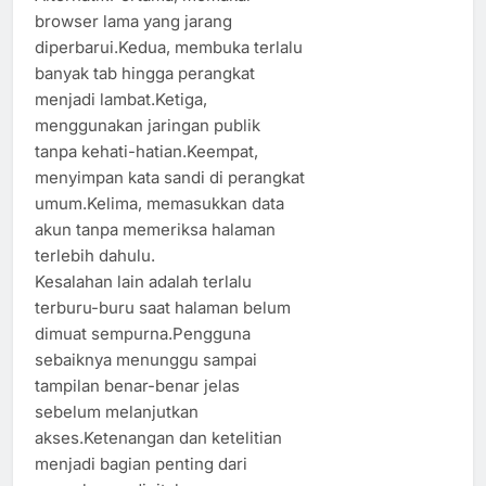
browser lama yang jarang
diperbarui.Kedua, membuka terlalu
banyak tab hingga perangkat
menjadi lambat.Ketiga,
menggunakan jaringan publik
tanpa kehati-hatian.Keempat,
menyimpan kata sandi di perangkat
umum.Kelima, memasukkan data
akun tanpa memeriksa halaman
terlebih dahulu.
Kesalahan lain adalah terlalu
terburu-buru saat halaman belum
dimuat sempurna.Pengguna
sebaiknya menunggu sampai
tampilan benar-benar jelas
sebelum melanjutkan
akses.Ketenangan dan ketelitian
menjadi bagian penting dari