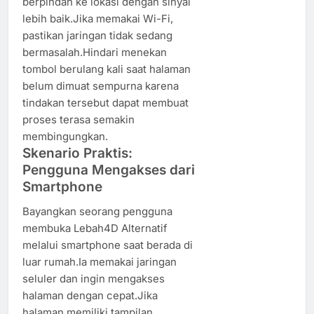
berpindah ke lokasi dengan sinyal
lebih baik.Jika memakai Wi-Fi,
pastikan jaringan tidak sedang
bermasalah.Hindari menekan
tombol berulang kali saat halaman
belum dimuat sempurna karena
tindakan tersebut dapat membuat
proses terasa semakin
membingungkan.
Skenario Praktis:
Pengguna Mengakses dari
Smartphone
Bayangkan seorang pengguna
membuka Lebah4D Alternatif
melalui smartphone saat berada di
luar rumah.Ia memakai jaringan
seluler dan ingin mengakses
halaman dengan cepat.Jika
halaman memiliki tampilan