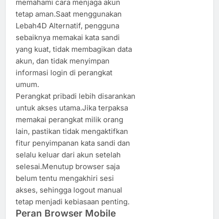
memahami cara menjaga akun
tetap aman.Saat menggunakan
Lebah4D Alternatif, pengguna
sebaiknya memakai kata sandi
yang kuat, tidak membagikan data
akun, dan tidak menyimpan
informasi login di perangkat
umum.
Perangkat pribadi lebih disarankan
untuk akses utama.Jika terpaksa
memakai perangkat milik orang
lain, pastikan tidak mengaktifkan
fitur penyimpanan kata sandi dan
selalu keluar dari akun setelah
selesai.Menutup browser saja
belum tentu mengakhiri sesi
akses, sehingga logout manual
tetap menjadi kebiasaan penting.
Peran Browser Mobile