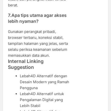
berat.
7.Apa tips utama agar akses
lebih nyaman?
Gunakan perangkat pribadi,
browser terbaru, koneksi stabil,
tampilan halaman yang jelas, serta
selalu periksa keamanan sebelum
memasukkan data akun.
Internal Linking
Suggestion
Lebah4D Alternatif dengan
Desain Modern yang Ramah
Pengguna
Lebah4D Alternatif untuk
Pengalaman Digital yang
Lebih Stabil