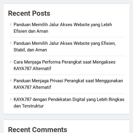
Recent Posts
Panduan Memilih Jalur Akses Website yang Lebih
Efisien dan Aman
Panduan Memilih Jalur Akses Website yang Efisien,
Stabil, dan Aman
Cara Menjaga Performa Perangkat saat Mengakses
KAYA787 Alternatif
Panduan Menjaga Privasi Perangkat saat Menggunakan
KAYA787 Alternatif
KAYA787 dengan Pendekatan Digital yang Lebih Ringkas
dan Terstruktur
Recent Comments