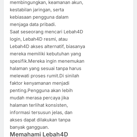
membingungkan, keamanan akun,
kestabilan jaringan, serta
kebiasaan pengguna dalam
menjaga data pribadi.
Saat seseorang mencari Lebah4D
login, Lebah4D resmi, atau
Lebah4D akses alternatif, biasanya
mereka memiliki kebutuhan yang
spesifik.Mereka ingin menemukan
halaman yang sesuai tanpa harus
melewati proses rumit.Di sinilah
faktor kenyamanan menjadi
penting.Pengguna akan lebih
mudah merasa percaya jika
halaman terlihat konsisten,
informasi tersusun jelas, dan
akses dapat dilakukan tanpa
banyak gangguan.
Memahami Lebah4D