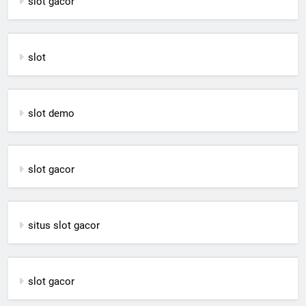
slot gacor
slot
slot demo
slot gacor
situs slot gacor
slot gacor