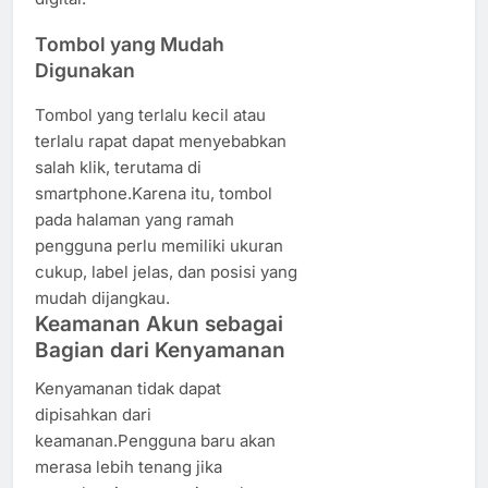
Tombol yang Mudah
Digunakan
Tombol yang terlalu kecil atau
terlalu rapat dapat menyebabkan
salah klik, terutama di
smartphone.Karena itu, tombol
pada halaman yang ramah
pengguna perlu memiliki ukuran
cukup, label jelas, dan posisi yang
mudah dijangkau.
Keamanan Akun sebagai
Bagian dari Kenyamanan
Kenyamanan tidak dapat
dipisahkan dari
keamanan.Pengguna baru akan
merasa lebih tenang jika