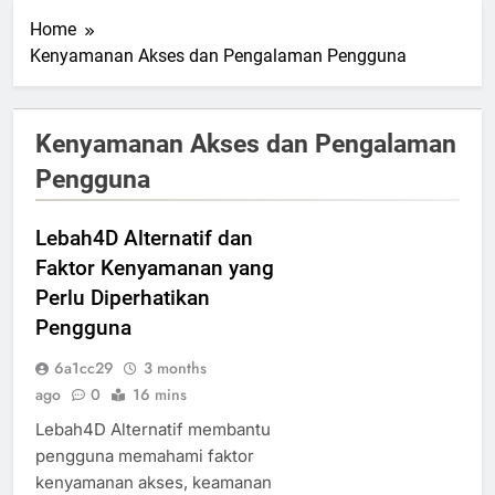
Home
Kenyamanan Akses dan Pengalaman Pengguna
Kenyamanan Akses dan Pengalaman
Pengguna
Lebah4D Alternatif dan
Faktor Kenyamanan yang
Perlu Diperhatikan
Pengguna
6a1cc29
3 months
ago
0
16 mins
Lebah4D Alternatif membantu
pengguna memahami faktor
kenyamanan akses, keamanan