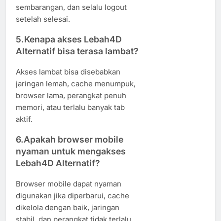
sembarangan, dan selalu logout
setelah selesai.
5.Kenapa akses Lebah4D
Alternatif bisa terasa lambat?
Akses lambat bisa disebabkan
jaringan lemah, cache menumpuk,
browser lama, perangkat penuh
memori, atau terlalu banyak tab
aktif.
6.Apakah browser mobile
nyaman untuk mengakses
Lebah4D Alternatif?
Browser mobile dapat nyaman
digunakan jika diperbarui, cache
dikelola dengan baik, jaringan
stabil, dan perangkat tidak terlalu