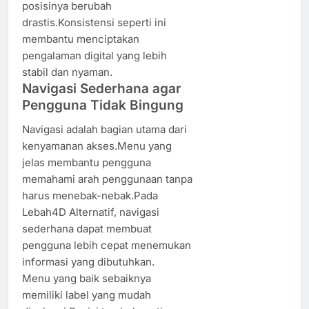
posisinya berubah
drastis.Konsistensi seperti ini
membantu menciptakan
pengalaman digital yang lebih
stabil dan nyaman.
Navigasi Sederhana agar
Pengguna Tidak Bingung
Navigasi adalah bagian utama dari
kenyamanan akses.Menu yang
jelas membantu pengguna
memahami arah penggunaan tanpa
harus menebak-nebak.Pada
Lebah4D Alternatif, navigasi
sederhana dapat membuat
pengguna lebih cepat menemukan
informasi yang dibutuhkan.
Menu yang baik sebaiknya
memiliki label yang mudah