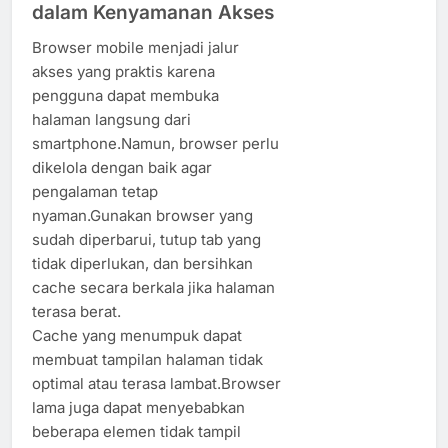
dalam Kenyamanan Akses
Browser mobile menjadi jalur
akses yang praktis karena
pengguna dapat membuka
halaman langsung dari
smartphone.Namun, browser perlu
dikelola dengan baik agar
pengalaman tetap
nyaman.Gunakan browser yang
sudah diperbarui, tutup tab yang
tidak diperlukan, dan bersihkan
cache secara berkala jika halaman
terasa berat.
Cache yang menumpuk dapat
membuat tampilan halaman tidak
optimal atau terasa lambat.Browser
lama juga dapat menyebabkan
beberapa elemen tidak tampil