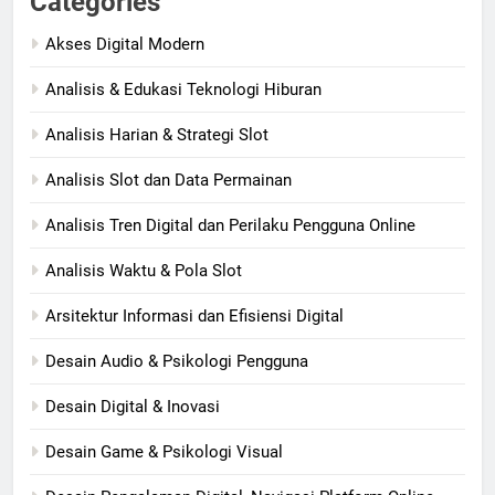
Categories
Akses Digital Modern
Analisis & Edukasi Teknologi Hiburan
Analisis Harian & Strategi Slot
Analisis Slot dan Data Permainan
Analisis Tren Digital dan Perilaku Pengguna Online
Analisis Waktu & Pola Slot
Arsitektur Informasi dan Efisiensi Digital
Desain Audio & Psikologi Pengguna
Desain Digital & Inovasi
Desain Game & Psikologi Visual