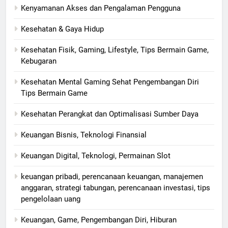
Kenyamanan Akses dan Pengalaman Pengguna
Kesehatan & Gaya Hidup
Kesehatan Fisik, Gaming, Lifestyle, Tips Bermain Game,
Kebugaran
Kesehatan Mental Gaming Sehat Pengembangan Diri
Tips Bermain Game
Kesehatan Perangkat dan Optimalisasi Sumber Daya
Keuangan Bisnis, Teknologi Finansial
Keuangan Digital, Teknologi, Permainan Slot
keuangan pribadi, perencanaan keuangan, manajemen
anggaran, strategi tabungan, perencanaan investasi, tips
pengelolaan uang
Keuangan, Game, Pengembangan Diri, Hiburan