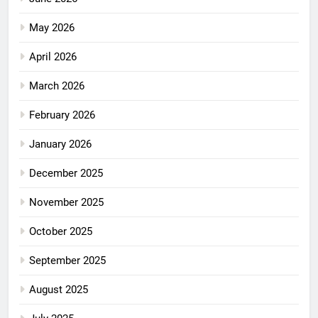
May 2026
April 2026
March 2026
February 2026
January 2026
December 2025
November 2025
October 2025
September 2025
August 2025