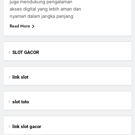
juga mendukung pengalaman
akses digital yang lebih aman dan
nyaman dalam jangka panjang
Read More
SLOT GACOR
link slot
slot toto
link slot gacor