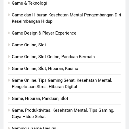
Game & Teknologi
Game dan Hiburan Kesehatan Mental Pengembangan Diri
Keseimbangan Hidup
Game Design & Player Experience
Game Online, Slot
Game Online, Slot Online, Panduan Bermain
Game Online, Slot, Hiburan, Kasino
Game Online, Tips Gaming Sehat, Kesehatan Mental,
Pengelolaan Stres, Hiburan Digital
Game, Hiburan, Panduan, Slot
Game, Produktivitas, Kesehatan Mental, Tips Gaming,
Gaya Hidup Sehat
Gaming / Game Design