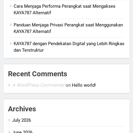
Cara Menjaga Performa Perangkat saat Mengakses
KAYA787 Alternatif
Panduan Menjaga Privasi Perangkat saat Menggunakan
KAYA787 Alternatif
KAYA787 dengan Pendekatan Digital yang Lebih Ringkas
dan Terstruktur
Recent Comments
A WordPress Commenter
on
Hello world!
Archives
July 2026
June 2026