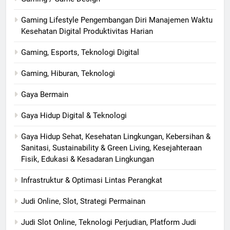
Gaming Lifestyle Pengembangan Diri Manajemen Waktu
Kesehatan Digital Produktivitas Harian
Gaming, Esports, Teknologi Digital
Gaming, Hiburan, Teknologi
Gaya Bermain
Gaya Hidup Digital & Teknologi
Gaya Hidup Sehat, Kesehatan Lingkungan, Kebersihan &
Sanitasi, Sustainability & Green Living, Kesejahteraan
Fisik, Edukasi & Kesadaran Lingkungan
Infrastruktur & Optimasi Lintas Perangkat
Judi Online, Slot, Strategi Permainan
Judi Slot Online, Teknologi Perjudian, Platform Judi