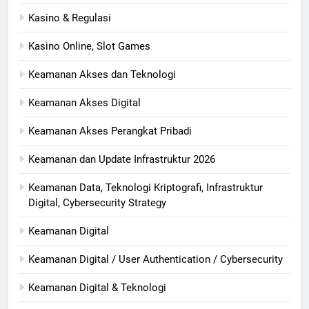
Kasino & Regulasi
Kasino Online, Slot Games
Keamanan Akses dan Teknologi
Keamanan Akses Digital
Keamanan Akses Perangkat Pribadi
Keamanan dan Update Infrastruktur 2026
Keamanan Data, Teknologi Kriptografi, Infrastruktur
Digital, Cybersecurity Strategy
Keamanan Digital
Keamanan Digital / User Authentication / Cybersecurity
Keamanan Digital & Teknologi