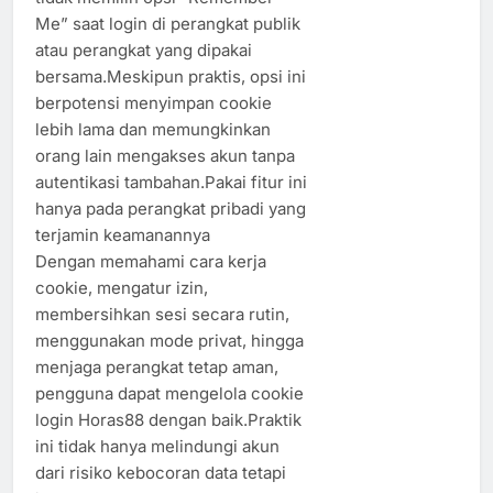
Me” saat login di perangkat publik
atau perangkat yang dipakai
bersama.Meskipun praktis, opsi ini
berpotensi menyimpan cookie
lebih lama dan memungkinkan
orang lain mengakses akun tanpa
autentikasi tambahan.Pakai fitur ini
hanya pada perangkat pribadi yang
terjamin keamanannya
Dengan memahami cara kerja
cookie, mengatur izin,
membersihkan sesi secara rutin,
menggunakan mode privat, hingga
menjaga perangkat tetap aman,
pengguna dapat mengelola cookie
login Horas88 dengan baik.Praktik
ini tidak hanya melindungi akun
dari risiko kebocoran data tetapi