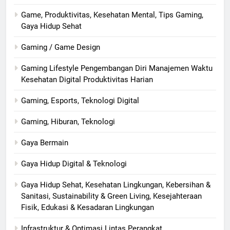
Game, Produktivitas, Kesehatan Mental, Tips Gaming,
Gaya Hidup Sehat
Gaming / Game Design
Gaming Lifestyle Pengembangan Diri Manajemen Waktu
Kesehatan Digital Produktivitas Harian
Gaming, Esports, Teknologi Digital
Gaming, Hiburan, Teknologi
Gaya Bermain
Gaya Hidup Digital & Teknologi
Gaya Hidup Sehat, Kesehatan Lingkungan, Kebersihan &
Sanitasi, Sustainability & Green Living, Kesejahteraan
Fisik, Edukasi & Kesadaran Lingkungan
Infrastruktur & Optimasi Lintas Perangkat