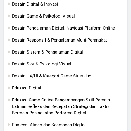
Desain Digital & Inovasi
Desain Game & Psikologi Visual
Desain Pengalaman Digital, Navigasi Platform Online
Desain Responsif & Pengalaman Multi-Perangkat
Desain Sistem & Pengalaman Digital
Desain Slot & Psikologi Visual
Desain UX/UI & Kategori Game Situs Judi
Edukasi Digital
Edukasi Game Online Pengembangan Skill Pemain
Latihan Refleks dan Kecepatan Strategi dan Taktik
Bermain Peningkatan Performa Digital
Efisiensi Akses dan Keamanan Digital