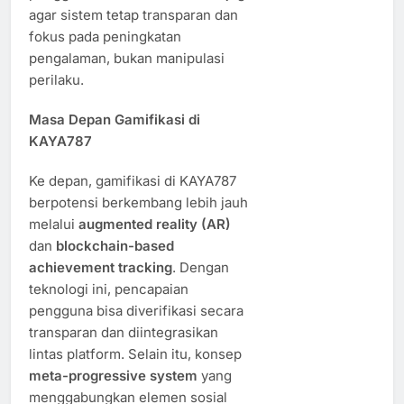
agar sistem tetap transparan dan
fokus pada peningkatan
pengalaman, bukan manipulasi
perilaku.
Masa Depan Gamifikasi di
KAYA787
Ke depan, gamifikasi di KAYA787
berpotensi berkembang lebih jauh
melalui
augmented reality (AR)
dan
blockchain-based
achievement tracking
. Dengan
teknologi ini, pencapaian
pengguna bisa diverifikasi secara
transparan dan diintegrasikan
lintas platform. Selain itu, konsep
meta-progressive system
yang
menggabungkan elemen sosial