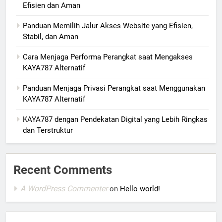
Efisien dan Aman
Panduan Memilih Jalur Akses Website yang Efisien,
Stabil, dan Aman
Cara Menjaga Performa Perangkat saat Mengakses
KAYA787 Alternatif
Panduan Menjaga Privasi Perangkat saat Menggunakan
KAYA787 Alternatif
KAYA787 dengan Pendekatan Digital yang Lebih Ringkas
dan Terstruktur
Recent Comments
A WordPress Commenter
on
Hello world!