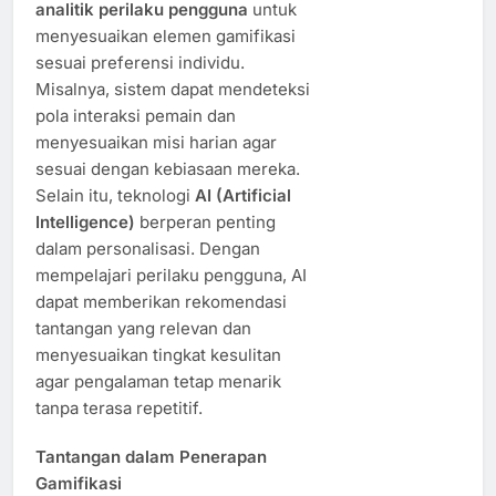
analitik perilaku pengguna
untuk
menyesuaikan elemen gamifikasi
sesuai preferensi individu.
Misalnya, sistem dapat mendeteksi
pola interaksi pemain dan
menyesuaikan misi harian agar
sesuai dengan kebiasaan mereka.
Selain itu, teknologi
AI (Artificial
Intelligence)
berperan penting
dalam personalisasi. Dengan
mempelajari perilaku pengguna, AI
dapat memberikan rekomendasi
tantangan yang relevan dan
menyesuaikan tingkat kesulitan
agar pengalaman tetap menarik
tanpa terasa repetitif.
Tantangan dalam Penerapan
Gamifikasi