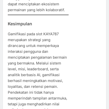
dapat menciptakan ekosistem
permainan yang lebih kolaboratif.
Kesimpulan
Gamifikasi pada slot KAYA787
merupakan strategi yang
dirancang untuk memperkaya
interaksi pengguna dan
menciptakan pengalaman bermain
yang bermakna. Melalui sistem
level, misi, leaderboard, serta
analitik berbasis AI, gamifikasi
berhasil meningkatkan motivasi,
loyalitas, dan retensi pemain.
Pendekatan ini tidak hanya
memperindah tampilan antarmuka,
tetapi juga menghadirkan nilai