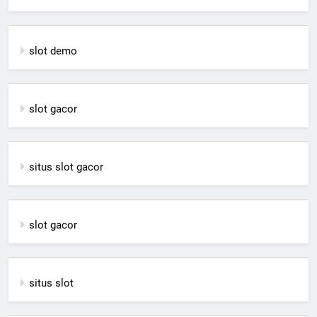
slot demo
slot gacor
situs slot gacor
slot gacor
situs slot