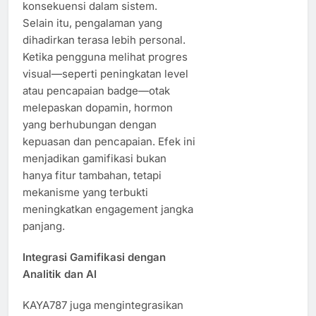
konsekuensi dalam sistem.
Selain itu, pengalaman yang
dihadirkan terasa lebih personal.
Ketika pengguna melihat progres
visual—seperti peningkatan level
atau pencapaian badge—otak
melepaskan dopamin, hormon
yang berhubungan dengan
kepuasan dan pencapaian. Efek ini
menjadikan gamifikasi bukan
hanya fitur tambahan, tetapi
mekanisme yang terbukti
meningkatkan engagement jangka
panjang.
Integrasi Gamifikasi dengan
Analitik dan AI
KAYA787 juga mengintegrasikan