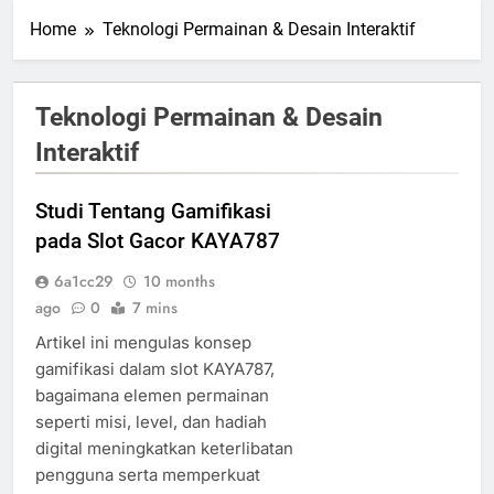
Home
Teknologi Permainan & Desain Interaktif
Teknologi Permainan & Desain
Interaktif
Studi Tentang Gamifikasi
pada Slot Gacor KAYA787
6a1cc29
10 months
ago
0
7 mins
Artikel ini mengulas konsep
gamifikasi dalam slot KAYA787,
bagaimana elemen permainan
seperti misi, level, dan hadiah
digital meningkatkan keterlibatan
pengguna serta memperkuat