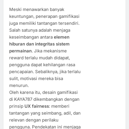
Meski menawarkan banyak
keuntungan, penerapan gamifikasi
juga memiliki tantangan tersendiri.
Salah satunya adalah menjaga
keseimbangan antara
elemen
hiburan dan integritas sistem
permainan
. Jika mekanisme
reward terlalu mudah didapat,
pengguna dapat kehilangan rasa
pencapaian. Sebaliknya, jika terlalu
sulit, motivasi mereka bisa
menurun.
Oleh karena itu, desain gamifikasi
di KAYA787 dikembangkan dengan
prinsip
UX fairness
: memberi
tantangan yang seimbang, adil, dan
relevan dengan perilaku
pengguna. Pendekatan ini menjaga