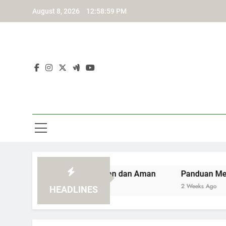
Skip
August 8, 2026
12:59:00 PM
to
content
M A
Dapatkan P
e yang Lebih Efisien dan Aman
Panduan Memilih Jalur A
2 Weeks Ago
HEADLINES