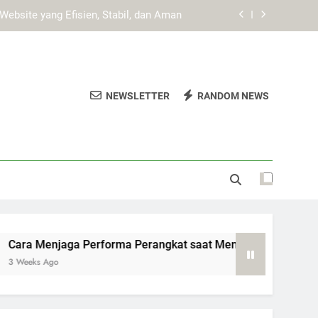
ebsite yang Efisien, Stabil, dan Aman
at saat Mengakses KAYA787 Alternatif
 saat Menggunakan KAYA787 Alternatif
NEWSLETTER
RANDOM NEWS
 Website yang Lebih Efisien dan Aman
ebsite yang Efisien, Stabil, dan Aman
at saat Mengakses KAYA787 Alternatif
 saat Menggunakan KAYA787 Alternatif
aga Performa Perangkat saat Mengakses KAYA787 Alternatif