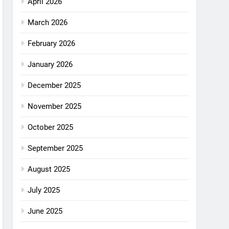
April 2026
March 2026
February 2026
January 2026
December 2025
November 2025
October 2025
September 2025
August 2025
July 2025
June 2025