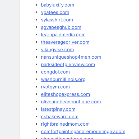
babyluxify.com
vpatees.com
sylasshirt.com
sgvapesghub.com
learnpaidmedia.com
theaveragedriver.com
vikingvise.com
nansuniqueshop4men.com
parksideofglenview.com
congdol.com
washburnillinois.org
ryptgym.com
eliteshopexpress.com
oliveandbeanboutique.com
latestpinay.com
csbakeware.com
rightbrainedmom.com
comfortpaintingandremodelingnv.com
cinematiccaptures.com