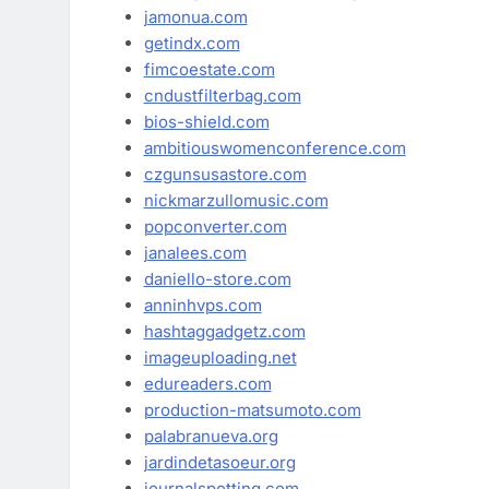
jamonua.com
getindx.com
fimcoestate.com
cndustfilterbag.com
bios-shield.com
ambitiouswomenconference.com
czgunsusastore.com
nickmarzullomusic.com
popconverter.com
janalees.com
daniello-store.com
anninhvps.com
hashtaggadgetz.com
imageuploading.net
edureaders.com
production-matsumoto.com
palabranueva.org
jardindetasoeur.org
journalspotting.com