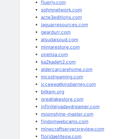
fluerly.com
sphmnetwork.com
acte3editions.com
jaguarresources.com
geardurr.com
alsudaisoud.com
mimarestore.com
onetisa.com
ka2kadeh2.com
aldercarcarehome.com
mcsstreaming.com
jcceewatkinsbarney.com
bilkem.org
greatlakeslore.com
infinitelyadaydreamer.com
moonshine-master.com
findomwebcams.com
minecraftserversreview.com
floridaelitesw.com