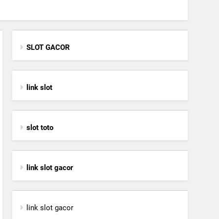
SLOT GACOR
link slot
slot toto
link slot gacor
link slot gacor