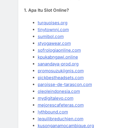
1.
Apa Itu Slot Online?
turquoises.org
tinytownnj.com
sumibol.com
styogawear.com
sofrologiaonline.com
kpukabngawi.online
sanandaya-prod.org
promosuzukiignis.com
pickbestheadsets.com
paroisse-de-tarascon.com
oleoleindonesia.com
mydigitalevo.com
mejorescafeteras.com
lythbound.com
lequilibreduchien.com
kusonganamocambique.org