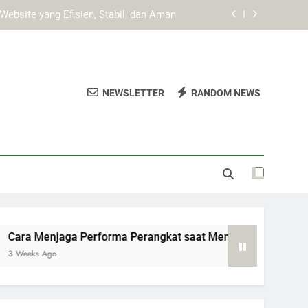
ebsite yang Efisien, Stabil, dan Aman
at saat Mengakses KAYA787 Alternatif
 saat Menggunakan KAYA787 Alternatif
NEWSLETTER
RANDOM NEWS
 Website yang Lebih Efisien dan Aman
ebsite yang Efisien, Stabil, dan Aman
at saat Mengakses KAYA787 Alternatif
 saat Menggunakan KAYA787 Alternatif
aga Performa Perangkat saat Mengakses KAYA787 Alternatif