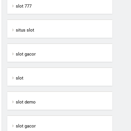
slot 777
situs slot
slot gacor
slot
slot demo
slot gacor