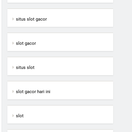
situs slot gacor
slot gacor
situs slot
slot gacor hari ini
slot