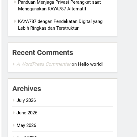
Panduan Menjaga Privasi Perangkat saat
Menggunakan KAYA787 Alternatif
KAYA787 dengan Pendekatan Digital yang
Lebih Ringkas dan Terstruktur
Recent Comments
A WordPress Commenter
on
Hello world!
Archives
July 2026
June 2026
May 2026