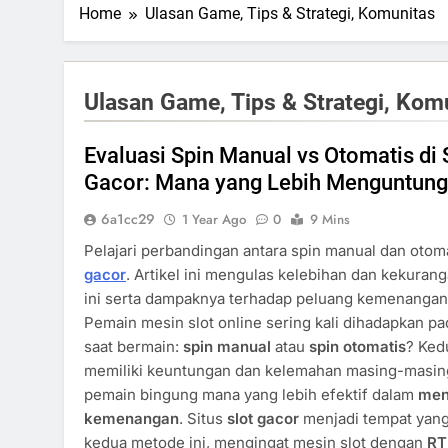
Home
Ulasan Game, Tips & Strategi, Komunitas
Ulasan Game, Tips & Strategi, Kom
Evaluasi Spin Manual vs Otomatis di S
Gacor: Mana yang Lebih Menguntun
6a1cc29
1 Year Ago
0
9 Mins
Pelajari perbandingan antara spin manual dan otom
gacor
. Artikel ini mengulas kelebihan dan kekuran
ini serta dampaknya terhadap peluang kemenangan
Pemain mesin slot online sering kali dihadapkan pa
saat bermain:
spin manual
atau
spin otomatis
? Ked
memiliki keuntungan dan kelemahan masing-masing
pemain bingung mana yang lebih efektif dalam
men
kemenangan
. Situs
slot gacor
menjadi tempat yang
kedua metode ini, mengingat mesin slot dengan
RT