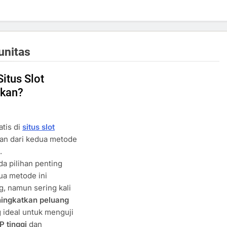
unitas
itus Slot
gkan?
atis di
situs slot
gan dari kedua metode
.
da pilihan penting
ua metode ini
, namun sering kali
ingkatkan peluang
 ideal untuk menguji
P tinggi
dan