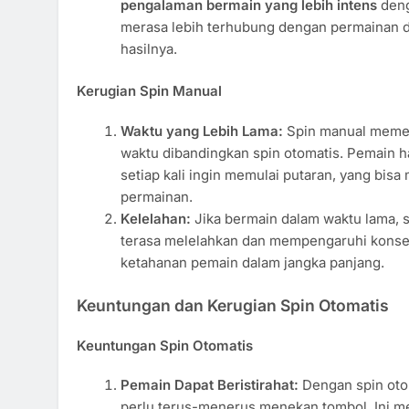
pengalaman bermain yang lebih intens
deng
merasa lebih terhubung dengan permainan d
hasilnya.
Kerugian Spin Manual
Waktu yang Lebih Lama:
Spin manual memer
waktu dibandingkan spin otomatis. Pemain 
setiap kali ingin memulai putaran, yang bis
permainan.
Kelelahan:
Jika bermain dalam waktu lama, s
terasa melelahkan dan mempengaruhi konsen
ketahanan pemain dalam jangka panjang.
Keuntungan dan Kerugian Spin Otomatis
Keuntungan Spin Otomatis
Pemain Dapat Beristirahat:
Dengan spin otom
perlu terus-menerus menekan tombol. Ini 