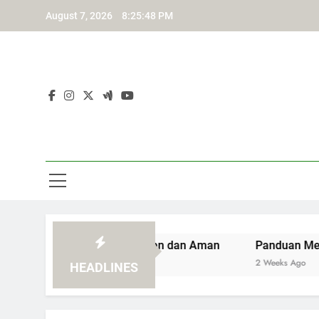
Skip
August 7, 2026
8:25:49 PM
to
content
M A
Dapatkan P
e yang Lebih Efisien dan Aman
Panduan Memilih Jalur A
2 Weeks Ago
HEADLINES