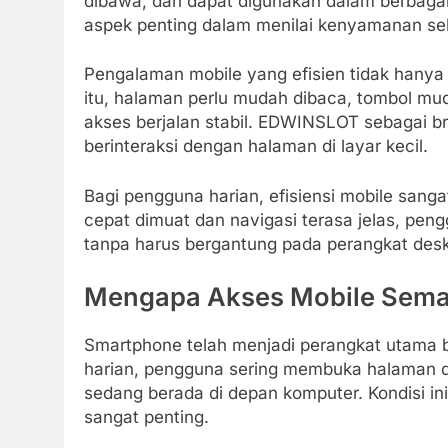
dibawa, dan dapat digunakan dalam berbagai 
aspek penting dalam menilai kenyamanan sebu
Pengalaman mobile yang efisien tidak hanya b
itu, halaman perlu mudah dibaca, tombol mu
akses berjalan stabil. EDWINSLOT sebagai br
berinteraksi dengan halaman di layar kecil.
Bagi pengguna harian, efisiensi mobile san
cepat dimuat dan navigasi terasa jelas, pe
tanpa harus bergantung pada perangkat desk
Mengapa Akses Mobile Sema
Smartphone telah menjadi perangkat utama b
harian, pengguna sering membuka halaman digi
sedang berada di depan komputer. Kondisi i
sangat penting.