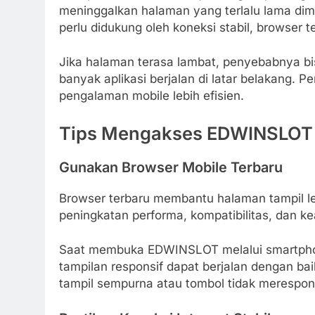
meninggalkan halaman yang terlalu lama dim
perlu didukung oleh koneksi stabil, browser t
Jika halaman terasa lambat, penyebabnya bisa
banyak aplikasi berjalan di latar belakang.
pengalaman mobile lebih efisien.
Tips Mengakses EDWINSLOT 
Gunakan Browser Mobile Terbaru
Browser terbaru membantu halaman tampil 
peningkatan performa, kompatibilitas, dan 
Saat membuka EDWINSLOT melalui smartphon
tampilan responsif dapat berjalan dengan b
tampil sempurna atau tombol tidak merespon