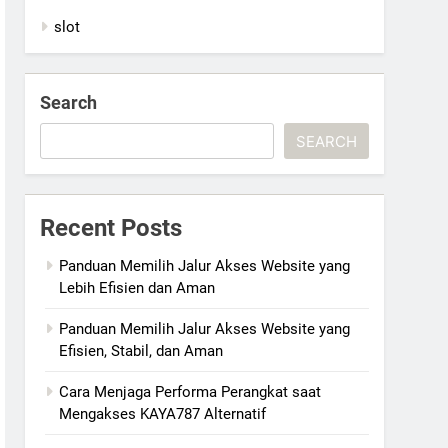
slot
Search
SEARCH
Recent Posts
Panduan Memilih Jalur Akses Website yang
Lebih Efisien dan Aman
Panduan Memilih Jalur Akses Website yang
Efisien, Stabil, dan Aman
Cara Menjaga Performa Perangkat saat
Mengakses KAYA787 Alternatif