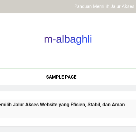
Panduan Memilih Jalur Akses W
Cara Menjaga Performa Perangk
Panduan Menjaga Privasi Perangkat
Panduan Memilih Jalur Akses
lbaghli
Panduan Memilih Jalur Akses W
roduk Kecantikan Berkualitas Di M Albaghli.
Cara Menjaga Performa Perangk
SAMPLE PAGE
Panduan Menjaga Privasi Perangkat
kses Website yang Efisien, Stabil, dan Aman
Cara Menj
3 Weeks Ago