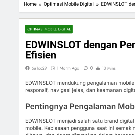
Home
Optimasi Mobile Digital
EDWINSLOT deng
OPTIMASI MOBILE DIGITAL
EDWINSLOT dengan Pen
Efisien
0
6a1cc29
1 Month Ago
13 Mins
EDWINSLOT mendukung pengalaman mobile yan
responsif, navigasi jelas, dan keamanan digita
Pentingnya Pengalaman Mob
EDWINSLOT menjadi salah satu brand digital
mobile. Kebiasaan pengguna saat ini semakin