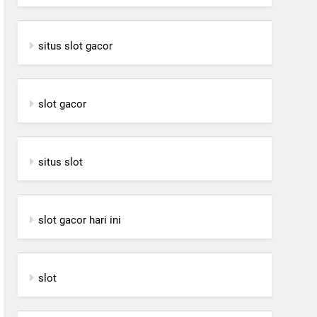
situs slot gacor
slot gacor
situs slot
slot gacor hari ini
slot