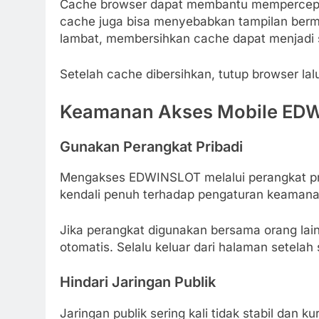
Cache browser dapat membantu mempercepat
cache juga bisa menyebabkan tampilan berma
lambat, membersihkan cache dapat menjadi s
Setelah cache dibersihkan, tutup browser la
Keamanan Akses Mobile ED
Gunakan Perangkat Pribadi
Mengakses EDWINSLOT melalui perangkat pri
kendali penuh terhadap pengaturan keamanan
Jika perangkat digunakan bersama orang lain
otomatis. Selalu keluar dari halaman setela
Hindari Jaringan Publik
Jaringan publik sering kali tidak stabil dan