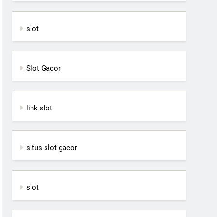
slot
Slot Gacor
link slot
situs slot gacor
slot