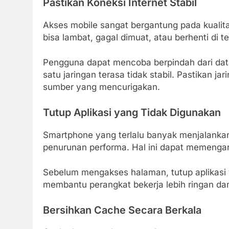
Pastikan Koneksi Internet Stabil
Akses mobile sangat bergantung pada kualit
bisa lambat, gagal dimuat, atau berhenti di t
Pengguna dapat mencoba berpindah dari data s
satu jaringan terasa tidak stabil. Pastikan j
sumber yang mencurigakan.
Tutup Aplikasi yang Tidak Digunakan
Smartphone yang terlalu banyak menjalankan 
penurunan performa. Hal ini dapat memeng
Sebelum mengakses halaman, tutup aplikasi y
membantu perangkat bekerja lebih ringan da
Bersihkan Cache Secara Berkala