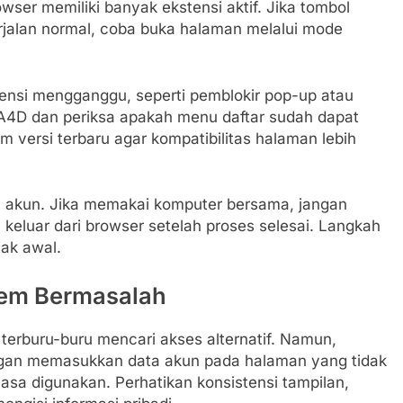
owser memiliki banyak ekstensi aktif. Jika tombol
berjalan normal, coba buka halaman melalui mode
ensi mengganggu, seperti pemblokir pop-up atau
ARA4D dan periksa apakah menu daftar sudah dapat
 versi terbaru agar kompatibilitas halaman lebih
a akun. Jika memakai komputer bersama, jangan
keluar dari browser setelah proses selesai. Langkah
jak awal.
tem Bermasalah
erburu-buru mencari akses alternatif. Namun,
angan memasukkan data akun pada halaman yang tidak
asa digunakan. Perhatikan konsistensi tampilan,