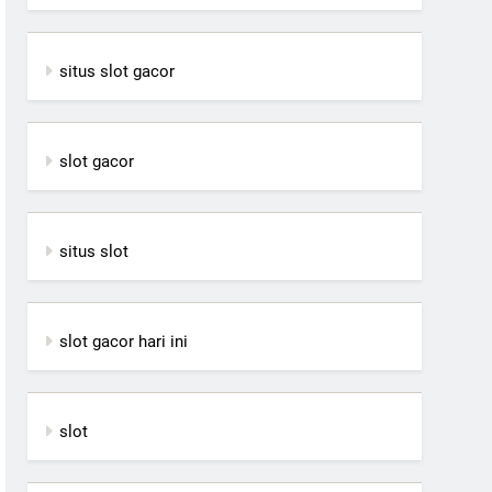
situs slot gacor
slot gacor
situs slot
slot gacor hari ini
slot