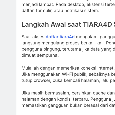
menjadi lambat. Pada desktop, ekstensi tert
daftar, formulir, atau notifikasi sistem.
Langkah Awal saat TIARA4D S
Saat akses
daftar tiara4d
mengalami ganggua
langsung mengulang proses berkali-kali. Pe
pengguna bingung, terutama jika data yang
dimuat sempurna.
Mulailah dengan memeriksa koneksi internet. P
Jika menggunakan Wi-Fi publik, sebaiknya ber
tutup browser, buka kembali halaman, lalu p
Jika masih bermasalah, bersihkan cache da
halaman dengan kondisi terbaru. Pengguna 
memastikan gangguan bukan berasal dari dat