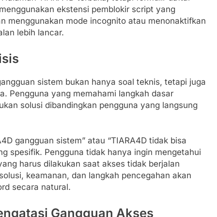
er menggunakan ekstensi pemblokir script yang
an menggunakan mode incognito atau menonaktifkan
lan lebih lancar.
sis
ngguan sistem bukan hanya soal teknis, tetapi juga
la. Pengguna yang memahami langkah dasar
mukan solusi dibandingkan pengguna yang langsung
RA4D gangguan sistem” atau “TIARA4D tidak bisa
ng spesifik. Pengguna tidak hanya ingin mengetahui
yang harus dilakukan saat akses tidak berjalan
 solusi, keamanan, dan langkah pencegahan akan
rd secara natural.
Mengatasi Gangguan Akses