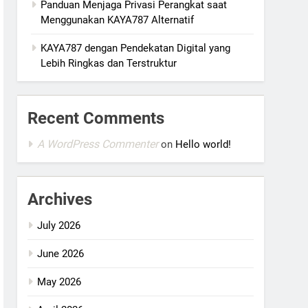
Panduan Menjaga Privasi Perangkat saat
Menggunakan KAYA787 Alternatif
KAYA787 dengan Pendekatan Digital yang
Lebih Ringkas dan Terstruktur
Recent Comments
A WordPress Commenter
on
Hello world!
Archives
July 2026
June 2026
May 2026