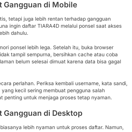
t Gangguan di Mobile
tis, tetapi juga lebih rentan terhadap gangguan
una ingin daftar TIARA4D melalui ponsel saat akses
lebih dahulu.
ori ponsel lebih lega. Setelah itu, buka browser
tidak tampil sempurna, bersihkan cache atau coba
halaman belum selesai dimuat karena data bisa gagal
secara perlahan. Periksa kembali username, kata sandi,
le yang kecil sering membuat pengguna salah
t penting untuk menjaga proses tetap nyaman.
t Gangguan di Desktop
 biasanya lebih nyaman untuk proses daftar. Namun,