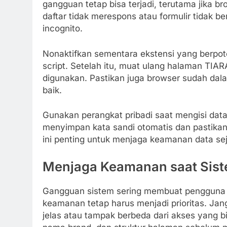
gangguan tetap bisa terjadi, terutama jika br
daftar tidak merespons atau formulir tidak 
incognito.
Nonaktifkan sementara ekstensi yang berpot
script. Setelah itu, muat ulang halaman TI
digunakan. Pastikan juga browser sudah dalam
baik.
Gunakan perangkat pribadi saat mengisi dat
menyimpan kata sandi otomatis dan pastikan 
ini penting untuk menjaga keamanan data se
Menjaga Keamanan saat Sis
Gangguan sistem sering membuat pengguna t
keamanan tetap harus menjadi prioritas. J
jelas atau tampak berbeda dari akses yang bi