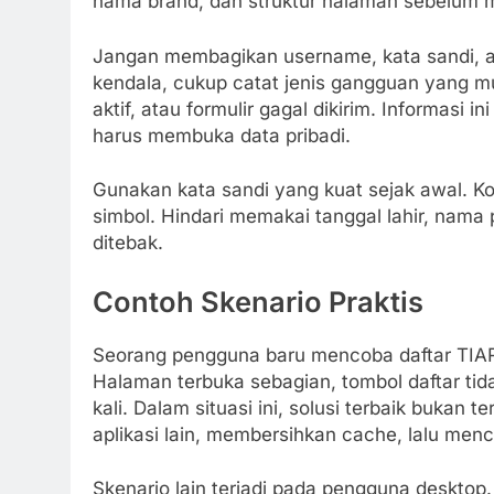
nama brand, dan struktur halaman sebelum me
Jangan membagikan username, kata sandi, ata
kendala, cukup catat jenis gangguan yang mu
aktif, atau formulir gagal dikirim. Informas
harus membuka data pribadi.
Gunakan kata sandi yang kuat sejak awal. Ko
simbol. Hindari memakai tanggal lahir, nama
ditebak.
Contoh Skenario Praktis
Seorang pengguna baru mencoba daftar TIARA4
Halaman terbuka sebagian, tombol daftar tid
kali. Dalam situasi ini, solusi terbaik bukan
aplikasi lain, membersihkan cache, lalu menco
Skenario lain terjadi pada pengguna desktop.