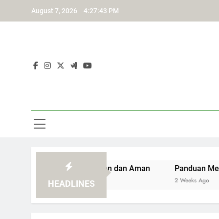
Skip
August 7, 2026
4:27:44 PM
to
content
M A
Dapatkan P
ite yang Lebih Efisien dan Aman
Panduan Memilih Jalu
2 Weeks Ago
HEADLINES