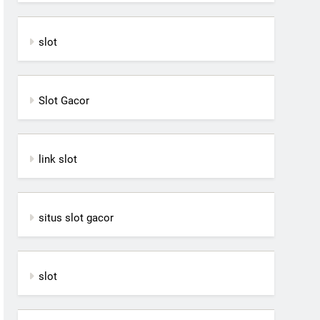
slot
Slot Gacor
link slot
situs slot gacor
slot