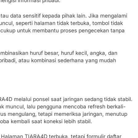
ngisi informasi pribadi.
u data sensitif kepada pihak lain. Jika mengalami
ncul, seperti halaman tidak terbuka, tombol tidak
i ini cukup untuk membantu proses pengecekan tanpa
mbinasikan huruf besar, huruf kecil, angka, dan
 pribadi, atau kombinasi sederhana yang mudah
D melalui ponsel saat jaringan sedang tidak stabil.
ak muncul, lalu pengguna mencoba refresh berkali-
 terus mengulang, tetapi memeriksa jaringan, menutup
ba kembali saat koneksi lebih stabil.
 Halaman TIARA4D terbuka, tetapi formulir daftar