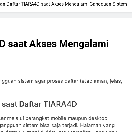
an Daftar TIARA4D saat Akses Mengalami Gangguan Sistem
D saat Akses Mengalami
uan sistem agar proses daftar tetap aman, jelas,
saat Daftar TIARA4D
car melalui perangkat mobile maupun desktop.
angguan sistem bisa saja terjadi. Halaman yang