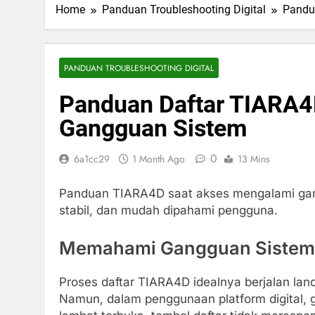
Home
Panduan Troubleshooting Digital
Pandu
PANDUAN TROUBLESHOOTING DIGITAL
Panduan Daftar TIARA4
Gangguan Sistem
0
6a1cc29
1 Month Ago
13 Mins
Panduan TIARA4D saat akses mengalami gangg
stabil, dan mudah dipahami pengguna.
Memahami Gangguan Sistem 
Proses daftar TIARA4D idealnya berjalan lan
Namun, dalam penggunaan platform digital, g