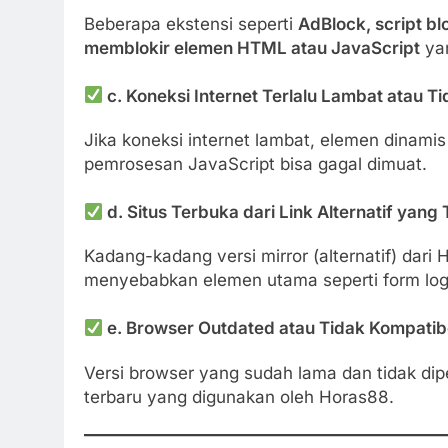
Beberapa ekstensi seperti
AdBlock, script bl
memblokir elemen HTML atau JavaScript
yan
c. Koneksi Internet Terlalu Lambat atau Ti
Jika koneksi internet lambat, elemen dinamis
pemrosesan JavaScript bisa gagal dimuat.
d. Situs Terbuka dari Link Alternatif yang 
Kadang-kadang versi mirror (alternatif) dari 
menyebabkan elemen utama seperti form logi
e. Browser Outdated atau Tidak Kompatib
Versi browser yang sudah lama dan tidak di
terbaru yang digunakan oleh Horas88.