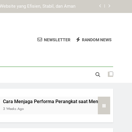
ebsite yang Efisien, Stabil, dan Aman
at saat Mengakses KAYA787 Alternatif
 saat Menggunakan KAYA787 Alternatif
NEWSLETTER
RANDOM NEWS
 Website yang Lebih Efisien dan Aman
ebsite yang Efisien, Stabil, dan Aman
at saat Mengakses KAYA787 Alternatif
 saat Menggunakan KAYA787 Alternatif
ga Performa Perangkat saat Mengakses KAYA787 Alternatif