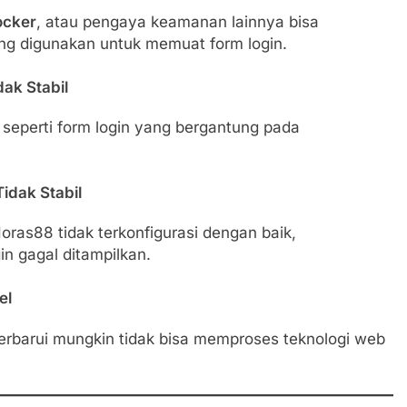
ocker
, atau pengaya keamanan lainnya bisa
g digunakan untuk memuat form login.
dak Stabil
 seperti form login yang bergantung pada
Tidak Stabil
Horas88 tidak terkonfigurasi dengan baik,
n gagal ditampilkan.
el
perbarui mungkin tidak bisa memproses teknologi web