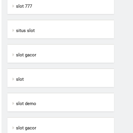
slot 777
situs slot
slot gacor
slot
slot demo
slot gacor