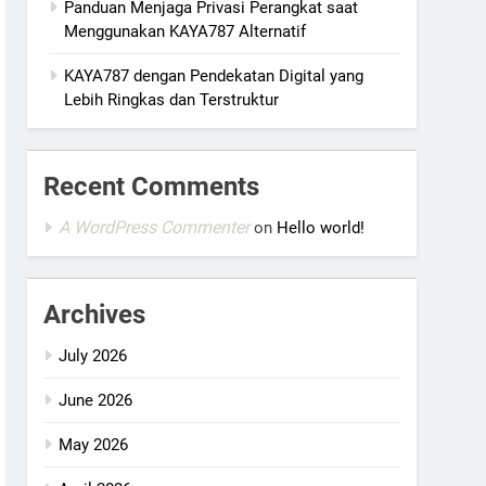
Panduan Menjaga Privasi Perangkat saat
Menggunakan KAYA787 Alternatif
KAYA787 dengan Pendekatan Digital yang
Lebih Ringkas dan Terstruktur
Recent Comments
A WordPress Commenter
on
Hello world!
Archives
July 2026
June 2026
May 2026