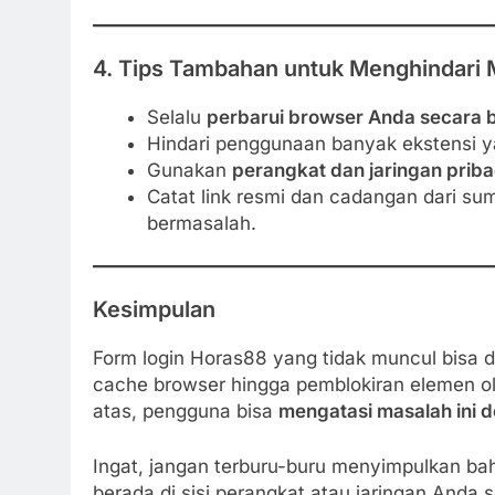
4. Tips Tambahan untuk Menghindari 
Selalu
perbarui browser Anda secara 
Hindari penggunaan banyak ekstensi ya
Gunakan
perangkat dan jaringan priba
Catat link resmi dan cadangan dari sum
bermasalah.
Kesimpulan
Form login Horas88 yang tidak muncul bisa di
cache browser hingga pemblokiran elemen o
atas, pengguna bisa
mengatasi masalah ini 
Ingat, jangan terburu-buru menyimpulkan ba
berada di sisi perangkat atau jaringan Anda 