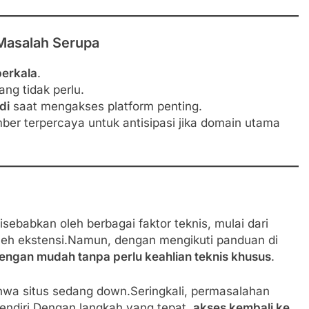
Masalah Serupa
berkala
.
ng tidak perlu.
di
saat mengakses platform penting.
ber terpercaya untuk antisipasi jika domain utama
sebabkan oleh berbagai faktor teknis, mulai dari
leh ekstensi.Namun, dengan mengikuti panduan di
dengan mudah tanpa perlu keahlian teknis khusus
.
hwa situs sedang down.Seringkali, permasalahan
sendiri.Dengan langkah yang tepat,
akses kembali ke