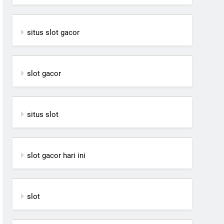
situs slot gacor
slot gacor
situs slot
slot gacor hari ini
slot