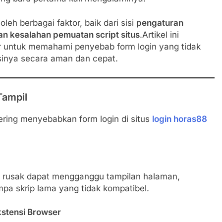
leh berbagai faktor, baik dari sisi
pengaturan
an kesalahan pemuatan script situs
.Artikel ini
r
untuk memahami penyebab form login yang tidak
inya secara aman dan cepat.
Tampil
sering menyebabkan form login di situs
login horas88
u rusak dapat mengganggu tampilan halaman,
impa skrip lama yang tidak kompatibel.
Ekstensi Browser