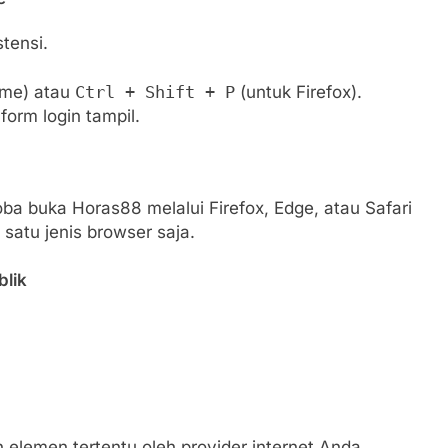
tensi.
ome) atau
Ctrl + Shift + P
(untuk Firefox).
orm login tampil.
 buka Horas88 melalui Firefox, Edge, atau Safari
satu jenis browser saja.
blik
elemen tertentu oleh provider internet Anda.