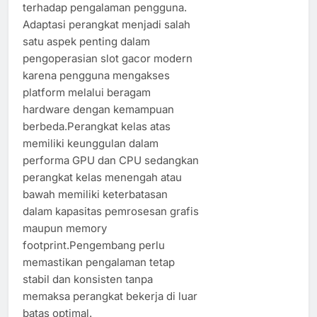
terhadap pengalaman pengguna.
Adaptasi perangkat menjadi salah
satu aspek penting dalam
pengoperasian slot gacor modern
karena pengguna mengakses
platform melalui beragam
hardware dengan kemampuan
berbeda.Perangkat kelas atas
memiliki keunggulan dalam
performa GPU dan CPU sedangkan
perangkat kelas menengah atau
bawah memiliki keterbatasan
dalam kapasitas pemrosesan grafis
maupun memory
footprint.Pengembang perlu
memastikan pengalaman tetap
stabil dan konsisten tanpa
memaksa perangkat bekerja di luar
batas optimal.