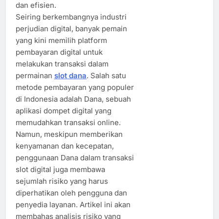
dan efisien.
Seiring berkembangnya industri
perjudian digital, banyak pemain
yang kini memilih platform
pembayaran digital untuk
melakukan transaksi dalam
permainan
slot dana
. Salah satu
metode pembayaran yang populer
di Indonesia adalah Dana, sebuah
aplikasi dompet digital yang
memudahkan transaksi online.
Namun, meskipun memberikan
kenyamanan dan kecepatan,
penggunaan Dana dalam transaksi
slot digital juga membawa
sejumlah risiko yang harus
diperhatikan oleh pengguna dan
penyedia layanan. Artikel ini akan
membahas analisis risiko yang