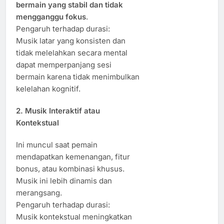
bermain yang stabil dan tidak
mengganggu fokus
.
Pengaruh terhadap durasi:
Musik latar yang konsisten dan
tidak melelahkan secara mental
dapat memperpanjang sesi
bermain karena tidak menimbulkan
kelelahan kognitif.
2.
Musik Interaktif atau
Kontekstual
Ini muncul saat pemain
mendapatkan kemenangan, fitur
bonus, atau kombinasi khusus.
Musik ini lebih dinamis dan
merangsang.
Pengaruh terhadap durasi:
Musik kontekstual meningkatkan