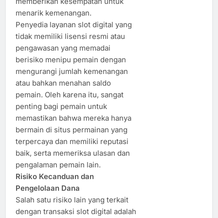
memberikan kesempatan untuk
menarik kemenangan.
Penyedia layanan slot digital yang
tidak memiliki lisensi resmi atau
pengawasan yang memadai
berisiko menipu pemain dengan
mengurangi jumlah kemenangan
atau bahkan menahan saldo
pemain. Oleh karena itu, sangat
penting bagi pemain untuk
memastikan bahwa mereka hanya
bermain di situs permainan yang
terpercaya dan memiliki reputasi
baik, serta memeriksa ulasan dan
pengalaman pemain lain.
Risiko Kecanduan dan
Pengelolaan Dana
Salah satu risiko lain yang terkait
dengan transaksi slot digital adalah