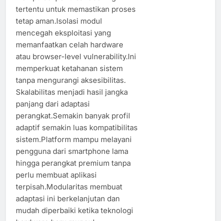
tertentu untuk memastikan proses
tetap aman.Isolasi modul
mencegah eksploitasi yang
memanfaatkan celah hardware
atau browser-level vulnerability.Ini
memperkuat ketahanan sistem
tanpa mengurangi aksesibilitas.
Skalabilitas menjadi hasil jangka
panjang dari adaptasi
perangkat.Semakin banyak profil
adaptif semakin luas kompatibilitas
sistem.Platform mampu melayani
pengguna dari smartphone lama
hingga perangkat premium tanpa
perlu membuat aplikasi
terpisah.Modularitas membuat
adaptasi ini berkelanjutan dan
mudah diperbaiki ketika teknologi