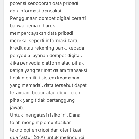
potensi kebocoran data pribadi
dan informasi transaksi.
Penggunaan dompet digital berarti
bahwa pemain harus
mempercayakan data pribadi
mereka, seperti informasi kartu
kredit atau rekening bank, kepada
penyedia layanan dompet digital.
Jika penyedia platform atau pihak
ketiga yang terlibat dalam transaksi
tidak memiliki sistem keamanan
yang memadai, data tersebut dapat
terancam bocor atau dicuri oleh
pihak yang tidak bertanggung
jawab.
Untuk mengatasi risiko ini, Dana
telah mengimplementasikan
teknologi enkripsi dan otentikasi
dua faktor (2FA) untuk melindungi