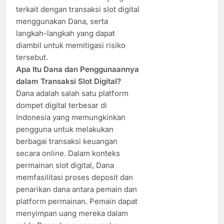
terkait dengan transaksi slot digital
menggunakan Dana, serta
langkah-langkah yang dapat
diambil untuk memitigasi risiko
tersebut.
Apa Itu Dana dan Penggunaannya
dalam Transaksi Slot Digital?
Dana adalah salah satu platform
dompet digital terbesar di
Indonesia yang memungkinkan
pengguna untuk melakukan
berbagai transaksi keuangan
secara online. Dalam konteks
permainan slot digital, Dana
memfasilitasi proses deposit dan
penarikan dana antara pemain dan
platform permainan. Pemain dapat
menyimpan uang mereka dalam