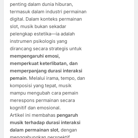
penting dalam dunia hiburan,
termasuk dalam industri permainan
digital. Dalam konteks permainan
slot, musik bukan sekadar
pelengkap estetika—ia adalah
instrumen psikologis yang
dirancang secara strategis untuk
mempengaruhi emosi,
memperkuat keterlibatan, dan
memperpanjang durasi interaksi
pemain
. Melalui irama, tempo, dan
komposisi yang tepat, musik
mampu mengubah cara pemain
merespons permainan secara
kognitif dan emosional.
Artikel ini membahas
pengaruh
musik terhadap durasi interaksi
dalam permainan slot
, dengan
menggabungkan perspektif