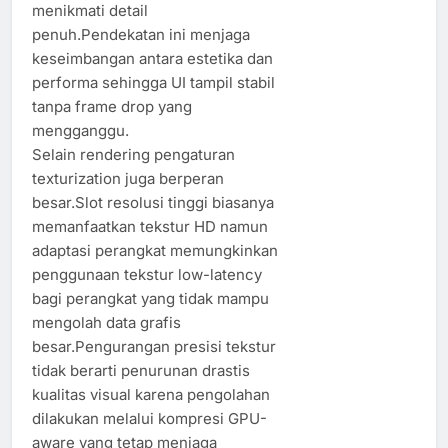
menikmati detail
penuh.Pendekatan ini menjaga
keseimbangan antara estetika dan
performa sehingga UI tampil stabil
tanpa frame drop yang
mengganggu.
Selain rendering pengaturan
texturization juga berperan
besar.Slot resolusi tinggi biasanya
memanfaatkan tekstur HD namun
adaptasi perangkat memungkinkan
penggunaan tekstur low-latency
bagi perangkat yang tidak mampu
mengolah data grafis
besar.Pengurangan presisi tekstur
tidak berarti penurunan drastis
kualitas visual karena pengolahan
dilakukan melalui kompresi GPU-
aware yang tetap menjaga