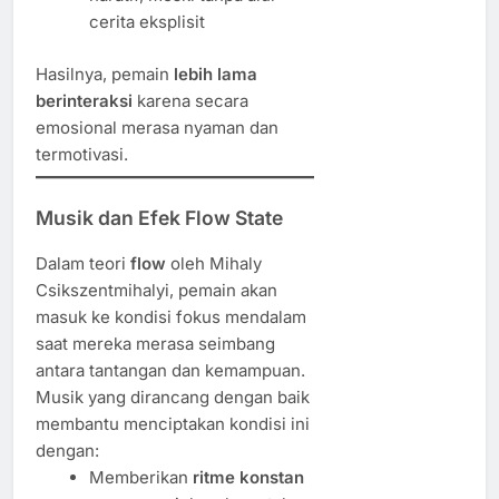
cerita eksplisit
Hasilnya, pemain
lebih lama
berinteraksi
karena secara
emosional merasa nyaman dan
termotivasi.
Musik dan Efek Flow State
Dalam teori
flow
oleh Mihaly
Csikszentmihalyi, pemain akan
masuk ke kondisi fokus mendalam
saat mereka merasa seimbang
antara tantangan dan kemampuan.
Musik yang dirancang dengan baik
membantu menciptakan kondisi ini
dengan:
Memberikan
ritme konstan