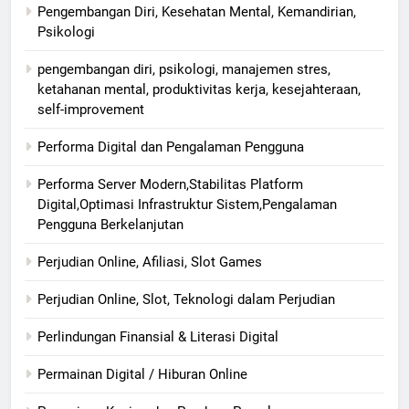
Pengembangan Diri, Kesehatan Mental, Kemandirian,
Psikologi
pengembangan diri, psikologi, manajemen stres,
ketahanan mental, produktivitas kerja, kesejahteraan,
self-improvement
Performa Digital dan Pengalaman Pengguna
Performa Server Modern,Stabilitas Platform
Digital,Optimasi Infrastruktur Sistem,Pengalaman
Pengguna Berkelanjutan
Perjudian Online, Afiliasi, Slot Games
Perjudian Online, Slot, Teknologi dalam Perjudian
Perlindungan Finansial & Literasi Digital
Permainan Digital / Hiburan Online