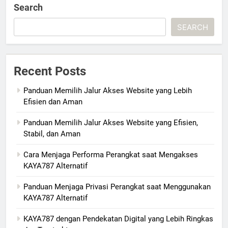
Search
SEARCH
Recent Posts
Panduan Memilih Jalur Akses Website yang Lebih
Efisien dan Aman
Panduan Memilih Jalur Akses Website yang Efisien,
Stabil, dan Aman
Cara Menjaga Performa Perangkat saat Mengakses
KAYA787 Alternatif
Panduan Menjaga Privasi Perangkat saat Menggunakan
KAYA787 Alternatif
KAYA787 dengan Pendekatan Digital yang Lebih Ringkas