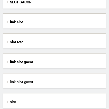
SLOT GACOR
link slot
slot toto
link slot gacor
link slot gacor
slot