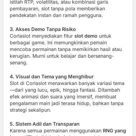
istilah RTP, volatilitas, atau kombinasi garis
pembayaran, slot tanpa pola memberikan
pendekatan instan dan ramah pengguna.
3. Akses Demo Tanpa Risiko
Corlaslot menyediakan fitur
slot demo
untuk
berbagai game. Ini memungkinkan pemain
mencoba permainan tanpa memikirkan hasil atau
kerugian. Murni untuk belajar dan bersenang-
senang.
4. Visual dan Tema yang Menghibur
Slot di Corlaslot menawarkan banyak variasi tema
—dari yang lucu, epik, hingga fantasi. Ditambah
efek animasi dan suara yang imersif, membuat
pengalaman main jadi terasa hidup, bahkan tanpa
strategi sekalipun.
5. Sistem Adil dan Transparan
Karena semua permainan menggunakan
RNG yang