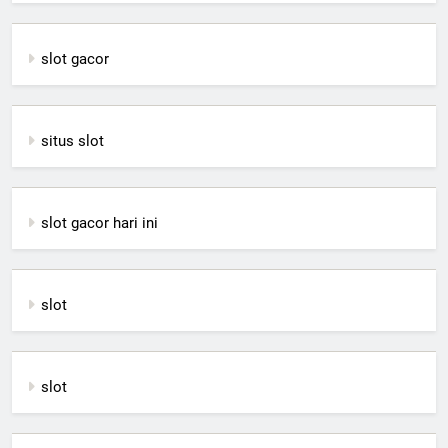
slot gacor
situs slot
slot gacor hari ini
slot
slot