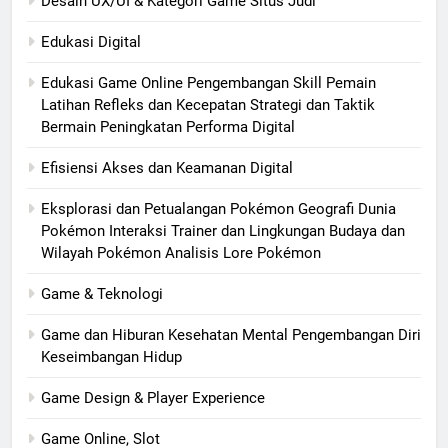
Desain UX/UI & Kategori Game Situs Judi
Edukasi Digital
Edukasi Game Online Pengembangan Skill Pemain
Latihan Refleks dan Kecepatan Strategi dan Taktik
Bermain Peningkatan Performa Digital
Efisiensi Akses dan Keamanan Digital
Eksplorasi dan Petualangan Pokémon Geografi Dunia
Pokémon Interaksi Trainer dan Lingkungan Budaya dan
Wilayah Pokémon Analisis Lore Pokémon
Game & Teknologi
Game dan Hiburan Kesehatan Mental Pengembangan Diri
Keseimbangan Hidup
Game Design & Player Experience
Game Online, Slot