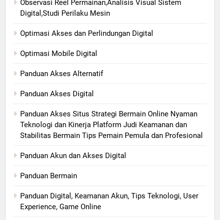
Observasi Reel Permainan,Analisis Visual Sistem
Digital,Studi Perilaku Mesin
Optimasi Akses dan Perlindungan Digital
Optimasi Mobile Digital
Panduan Akses Alternatif
Panduan Akses Digital
Panduan Akses Situs Strategi Bermain Online Nyaman
Teknologi dan Kinerja Platform Judi Keamanan dan
Stabilitas Bermain Tips Pemain Pemula dan Profesional
Panduan Akun dan Akses Digital
Panduan Bermain
Panduan Digital, Keamanan Akun, Tips Teknologi, User
Experience, Game Online