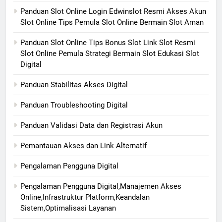
Panduan Slot Online Login Edwinslot Resmi Akses Akun
Slot Online Tips Pemula Slot Online Bermain Slot Aman
Panduan Slot Online Tips Bonus Slot Link Slot Resmi
Slot Online Pemula Strategi Bermain Slot Edukasi Slot
Digital
Panduan Stabilitas Akses Digital
Panduan Troubleshooting Digital
Panduan Validasi Data dan Registrasi Akun
Pemantauan Akses dan Link Alternatif
Pengalaman Pengguna Digital
Pengalaman Pengguna Digital,Manajemen Akses
Online,Infrastruktur Platform,Keandalan
Sistem,Optimalisasi Layanan