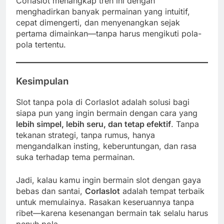
Corlaslot menangkap tren ini dengan
menghadirkan banyak permainan yang intuitif,
cepat dimengerti, dan menyenangkan sejak
pertama dimainkan—tanpa harus mengikuti pola-
pola tertentu.
Kesimpulan
Slot tanpa pola di Corlaslot adalah solusi bagi
siapa pun yang ingin bermain dengan cara yang
lebih simpel, lebih seru, dan tetap efektif
. Tanpa
tekanan strategi, tanpa rumus, hanya
mengandalkan insting, keberuntungan, dan rasa
suka terhadap tema permainan.
Jadi, kalau kamu ingin bermain slot dengan gaya
bebas dan santai,
Corlaslot
adalah tempat terbaik
untuk memulainya. Rasakan keseruannya tanpa
ribet—karena kesenangan bermain tak selalu harus
penuh pola.