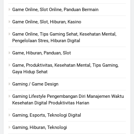
Game Online, Slot Online, Panduan Bermain
Game Online, Slot, Hiburan, Kasino
Game Online, Tips Gaming Sehat, Kesehatan Mental,
Pengelolaan Stres, Hiburan Digital
Game, Hiburan, Panduan, Slot
Game, Produktivitas, Kesehatan Mental, Tips Gaming,
Gaya Hidup Sehat
Gaming / Game Design
Gaming Lifestyle Pengembangan Diri Manajemen Waktu
Kesehatan Digital Produktivitas Harian
Gaming, Esports, Teknologi Digital
Gaming, Hiburan, Teknologi