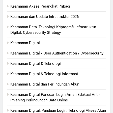
Keamanan Akses Perangkat Pribadi
Keamanan dan Update Infrastruktur 2026
Keamanan Data, Teknologi Kriptografi, Infrastruktur
Digital, Cybersecurity Strategy
Keamanan Digital
Keamanan Digital / User Authentication / Cybersecurity
Keamanan Digital & Teknologi
Keamanan Digital & Teknologi Informasi
Keamanan Digital dan Perlindungan Akun
Keamanan Digital Panduan Login Aman Edukasi Anti-
Phishing Perlindungan Data Online
Keamanan Digital, Panduan Login, Teknologi Akses Akun