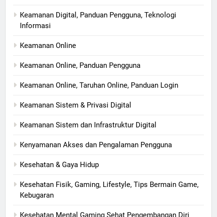
Keamanan Digital, Panduan Pengguna, Teknologi
Informasi
Keamanan Online
Keamanan Online, Panduan Pengguna
Keamanan Online, Taruhan Online, Panduan Login
Keamanan Sistem & Privasi Digital
Keamanan Sistem dan Infrastruktur Digital
Kenyamanan Akses dan Pengalaman Pengguna
Kesehatan & Gaya Hidup
Kesehatan Fisik, Gaming, Lifestyle, Tips Bermain Game,
Kebugaran
Kesehatan Mental Gaming Sehat Pengembangan Diri