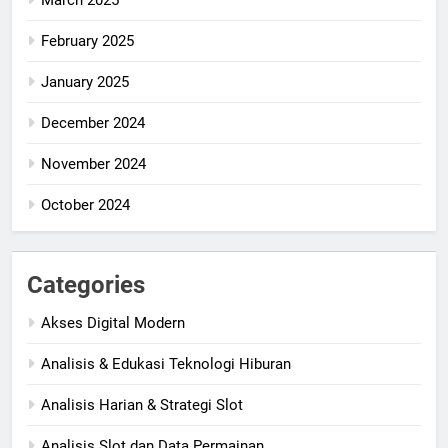
February 2025
January 2025
December 2024
November 2024
October 2024
Categories
Akses Digital Modern
Analisis & Edukasi Teknologi Hiburan
Analisis Harian & Strategi Slot
Analisis Slot dan Data Permainan