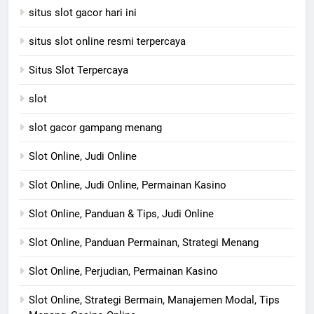
situs slot gacor hari ini
situs slot online resmi terpercaya
Situs Slot Terpercaya
slot
slot gacor gampang menang
Slot Online, Judi Online
Slot Online, Judi Online, Permainan Kasino
Slot Online, Panduan & Tips, Judi Online
Slot Online, Panduan Permainan, Strategi Menang
Slot Online, Perjudian, Permainan Kasino
Slot Online, Strategi Bermain, Manajemen Modal, Tips