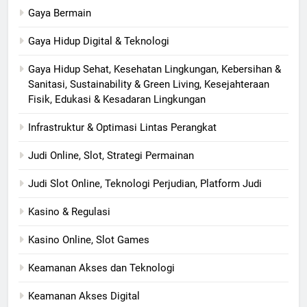
Gaya Bermain
Gaya Hidup Digital & Teknologi
Gaya Hidup Sehat, Kesehatan Lingkungan, Kebersihan &
Sanitasi, Sustainability & Green Living, Kesejahteraan
Fisik, Edukasi & Kesadaran Lingkungan
Infrastruktur & Optimasi Lintas Perangkat
Judi Online, Slot, Strategi Permainan
Judi Slot Online, Teknologi Perjudian, Platform Judi
Kasino & Regulasi
Kasino Online, Slot Games
Keamanan Akses dan Teknologi
Keamanan Akses Digital