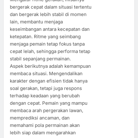
bergerak cepat dalam situasi tertentu
dan bergerak lebih stabil di momen
lain, membantu menjaga
keseimbangan antara kecepatan dan
ketepatan. Ritme yang seimbang
menjaga pemain tetap fokus tanpa
cepat lelah, sehingga performa tetap
stabil sepanjang permainan.
Aspek berikutnya adalah kemampuan
membaca situasi. Mengendalikan
karakter dengan efisien tidak hanya
soal gerakan, tetapi juga respons
terhadap keadaan yang berubah
dengan cepat. Pemain yang mampu
membaca arah pergerakan lawan,
memprediksi ancaman, dan
memahami pola permainan akan
lebih siap dalam mengarahkan