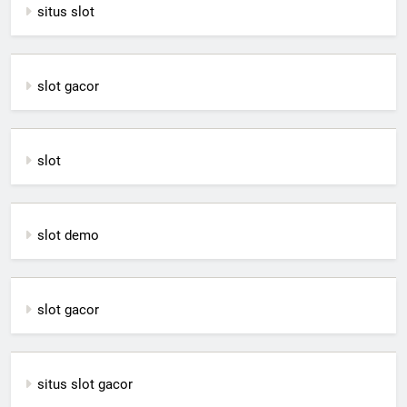
situs slot
slot gacor
slot
slot demo
slot gacor
situs slot gacor