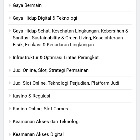
Gaya Bermain
Gaya Hidup Digital & Teknologi
Gaya Hidup Sehat, Kesehatan Lingkungan, Kebersihan &
Sanitasi, Sustainability & Green Living, Kesejahteraan
Fisik, Edukasi & Kesadaran Lingkungan
Infrastruktur & Optimasi Lintas Perangkat
Judi Online, Slot, Strategi Permainan
Judi Slot Online, Teknologi Perjudian, Platform Judi
Kasino & Regulasi
Kasino Online, Slot Games
Keamanan Akses dan Teknologi
Keamanan Akses Digital