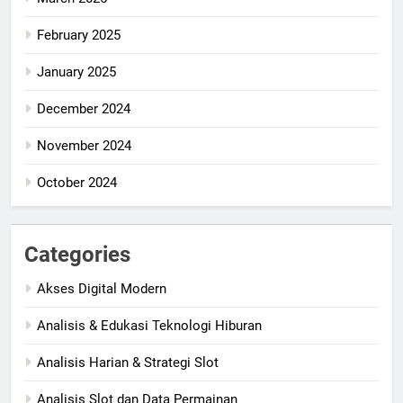
February 2025
January 2025
December 2024
November 2024
October 2024
Categories
Akses Digital Modern
Analisis & Edukasi Teknologi Hiburan
Analisis Harian & Strategi Slot
Analisis Slot dan Data Permainan