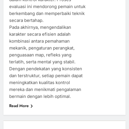
evaluasi ini mendorong pemain untuk
berkembang dan memperbaiki teknik
secara bertahap.
Pada akhirnya, mengendalikan
karakter secara efisien adalah
kombinasi antara pemahaman
mekanik, pengaturan perangkat,
penguasaan map, refleks yang
terlatih, serta mental yang stabil.
Dengan pendekatan yang konsisten
dan terstruktur, setiap pemain dapat
meningkatkan kualitas kontrol
mereka dan menikmati pengalaman
bermain dengan lebih optimal.
Read More