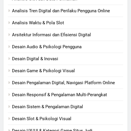
Analisis Tren Digital dan Perilaku Pengguna Online
Analisis Waktu & Pola Slot
Arsitektur Informasi dan Efisiensi Digital
Desain Audio & Psikologi Pengguna
Desain Digital & Inovasi
Desain Game & Psikologi Visual
Desain Pengalaman Digital, Navigasi Platform Online
Desain Responsif & Pengalaman Multi-Perangkat
Desain Sistem & Pengalaman Digital
Desain Slot & Psikologi Visual
Desain UX/UI & Kategori Game Situs Judi