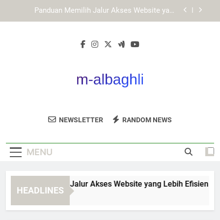
Skip
Cara Menjaga Performa Perangkat saat
to
Mengakses KAYA787 Alternatif
content
Panduan Menjaga Privasi Perangkat saat
Menggunakan KAYA787 Alternatif
Panduan Memilih Jalur Akses Website yang Lebih
Efisien dan Aman
Panduan Memilih Jalur Akses Website yang
Efisien, Stabil, dan Aman
Cara Menjaga Performa Perangkat saat
Mengakses KAYA787 Alternatif
M Albaghli
Dapatkan Produk Kecantikan Berkualitas Di
Panduan Menjaga Privasi Perangkat saat
NEWSLETTER
RANDOM NEWS
Menggunakan KAYA787 Alternatif
M Albaghli.
MENU
nduan Memilih Jalur Akses Website yang Lebih Efisien dan 
HEADLINES
Weeks Ago