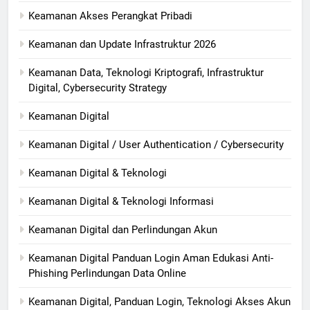
Keamanan Akses Perangkat Pribadi
Keamanan dan Update Infrastruktur 2026
Keamanan Data, Teknologi Kriptografi, Infrastruktur
Digital, Cybersecurity Strategy
Keamanan Digital
Keamanan Digital / User Authentication / Cybersecurity
Keamanan Digital & Teknologi
Keamanan Digital & Teknologi Informasi
Keamanan Digital dan Perlindungan Akun
Keamanan Digital Panduan Login Aman Edukasi Anti-
Phishing Perlindungan Data Online
Keamanan Digital, Panduan Login, Teknologi Akses Akun