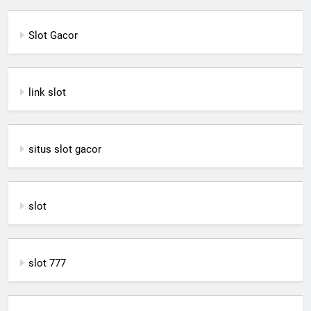
Slot Gacor
link slot
situs slot gacor
slot
slot 777