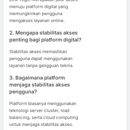
menuju platform digital yang
memungkinkan pengguna
mengakses layanan online.
2. Mengapa stabilitas akses
penting bagi platform digital?
Stabilitas akses memastikan
pengguna dapat menggunakan
layanan tanpa gangguan teknis.
3. Bagaimana platform
menjaga stabilitas akses
pengguna?
Platform biasanya menggunakan
teknologi server cluster, load
balancing, serta cloud computing
untuk menjaga stabilitas akses.