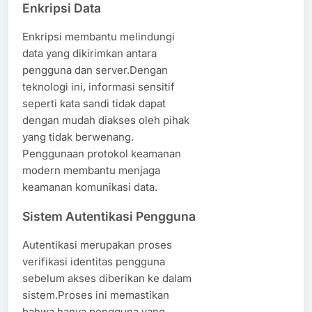
Enkripsi Data
Enkripsi membantu melindungi
data yang dikirimkan antara
pengguna dan server.Dengan
teknologi ini, informasi sensitif
seperti kata sandi tidak dapat
dengan mudah diakses oleh pihak
yang tidak berwenang.
Penggunaan protokol keamanan
modern membantu menjaga
keamanan komunikasi data.
Sistem Autentikasi Pengguna
Autentikasi merupakan proses
verifikasi identitas pengguna
sebelum akses diberikan ke dalam
sistem.Proses ini memastikan
bahwa hanya pengguna yang