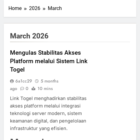
Home
2026
March
March 2026
Mengulas Stabilitas Akses
Platform melalui Sistem Link
Togel
6a1cc29
5 months
ago
0
10 mins
Link Togel menghadirkan stabilitas
akses platform melalui integrasi
teknologi server modern, sistem
keamanan digital, dan pengelolaan
infrastruktur yang efisien.