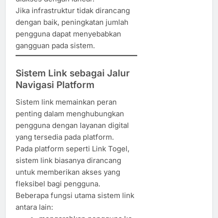
Jika infrastruktur tidak dirancang
dengan baik, peningkatan jumlah
pengguna dapat menyebabkan
gangguan pada sistem.
Sistem Link sebagai Jalur
Navigasi Platform
Sistem link memainkan peran
penting dalam menghubungkan
pengguna dengan layanan digital
yang tersedia pada platform.
Pada platform seperti Link Togel,
sistem link biasanya dirancang
untuk memberikan akses yang
fleksibel bagi pengguna.
Beberapa fungsi utama sistem link
antara lain: