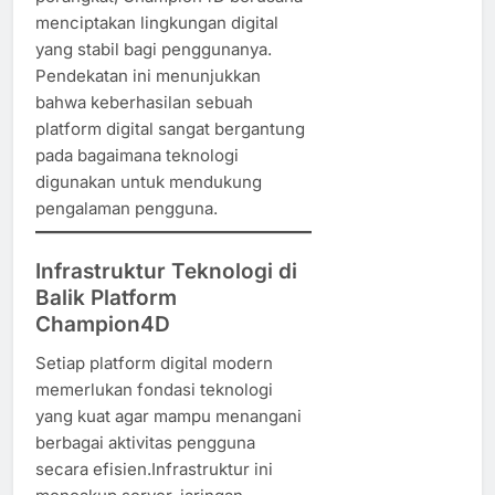
menciptakan lingkungan digital
yang stabil bagi penggunanya.
Pendekatan ini menunjukkan
bahwa keberhasilan sebuah
platform digital sangat bergantung
pada bagaimana teknologi
digunakan untuk mendukung
pengalaman pengguna.
Infrastruktur Teknologi di
Balik Platform
Champion4D
Setiap platform digital modern
memerlukan fondasi teknologi
yang kuat agar mampu menangani
berbagai aktivitas pengguna
secara efisien.Infrastruktur ini