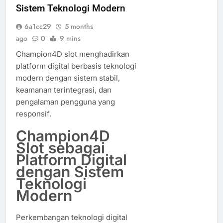
Sistem Teknologi Modern
6a1cc29
5 months
ago
0
9 mins
Champion4D slot menghadirkan
platform digital berbasis teknologi
modern dengan sistem stabil,
keamanan terintegrasi, dan
pengalaman pengguna yang
responsif.
Champion4D
Slot sebagai
Platform Digital
dengan Sistem
Teknologi
Modern
Perkembangan teknologi digital