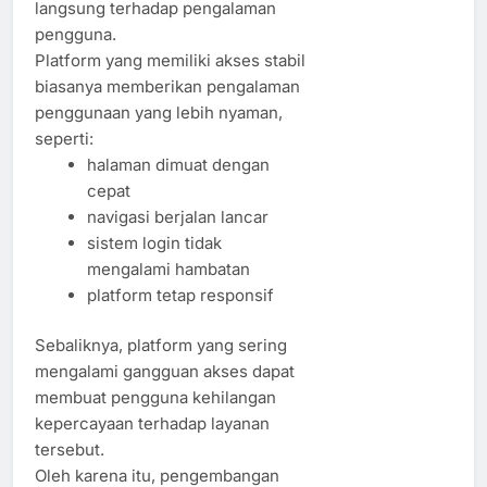
langsung terhadap pengalaman
pengguna.
Platform yang memiliki akses stabil
biasanya memberikan pengalaman
penggunaan yang lebih nyaman,
seperti:
halaman dimuat dengan
cepat
navigasi berjalan lancar
sistem login tidak
mengalami hambatan
platform tetap responsif
Sebaliknya, platform yang sering
mengalami gangguan akses dapat
membuat pengguna kehilangan
kepercayaan terhadap layanan
tersebut.
Oleh karena itu, pengembangan