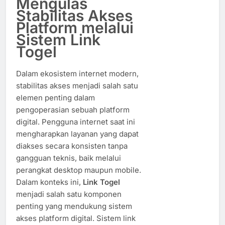
Mengulas
Stabilitas Akses
Platform melalui
Sistem Link
Togel
Dalam ekosistem internet modern,
stabilitas akses menjadi salah satu
elemen penting dalam
pengoperasian sebuah platform
digital. Pengguna internet saat ini
mengharapkan layanan yang dapat
diakses secara konsisten tanpa
gangguan teknis, baik melalui
perangkat desktop maupun mobile.
Dalam konteks ini,
Link Togel
menjadi salah satu komponen
penting yang mendukung sistem
akses platform digital. Sistem link