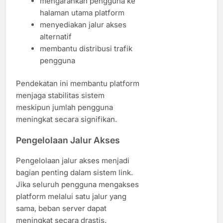
mengarahkan pengguna ke
halaman utama platform
menyediakan jalur akses
alternatif
membantu distribusi trafik
pengguna
Pendekatan ini membantu platform
menjaga stabilitas sistem
meskipun jumlah pengguna
meningkat secara signifikan.
Pengelolaan Jalur Akses
Pengelolaan jalur akses menjadi
bagian penting dalam sistem link.
Jika seluruh pengguna mengakses
platform melalui satu jalur yang
sama, beban server dapat
meningkat secara drastis.