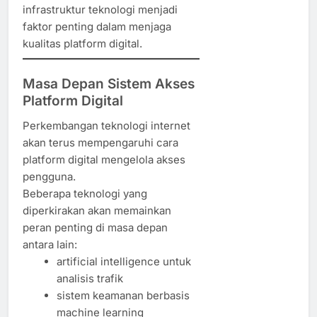
infrastruktur teknologi menjadi
faktor penting dalam menjaga
kualitas platform digital.
Masa Depan Sistem Akses
Platform Digital
Perkembangan teknologi internet
akan terus mempengaruhi cara
platform digital mengelola akses
pengguna.
Beberapa teknologi yang
diperkirakan akan memainkan
peran penting di masa depan
antara lain:
artificial intelligence untuk
analisis trafik
sistem keamanan berbasis
machine learning