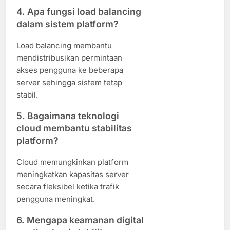
4. Apa fungsi load balancing
dalam sistem platform?
Load balancing membantu
mendistribusikan permintaan
akses pengguna ke beberapa
server sehingga sistem tetap
stabil.
5. Bagaimana teknologi
cloud membantu stabilitas
platform?
Cloud memungkinkan platform
meningkatkan kapasitas server
secara fleksibel ketika trafik
pengguna meningkat.
6. Mengapa keamanan digital