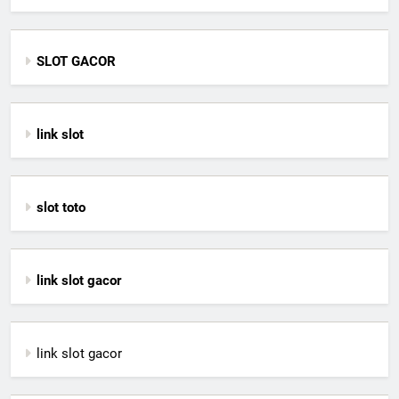
SLOT GACOR
link slot
slot toto
link slot gacor
link slot gacor