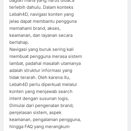
bagian mana yang harus dibaca
terlebih dahulu. Dalam konteks
Lebah4D, navigasi konten yang
jelas dapat membantu pengguna
memahami brand, akses,
keamanan, dan layanan secara
bertahap.
Navigasi yang buruk sering kali
membuat pengguna merasa sistem
lambat, padahal masalah utamanya
adalah struktur informasi yang
tidak terarah. Oleh karena itu,
Lebah4D perlu diperkuat melalui
konten yang menjawab search
intent dengan susunan logis.
Dimulai dari pengenalan brand,
penjelasan sistem, aspek
keamanan, pengalaman pengguna,
hingga FAQ yang merangkum