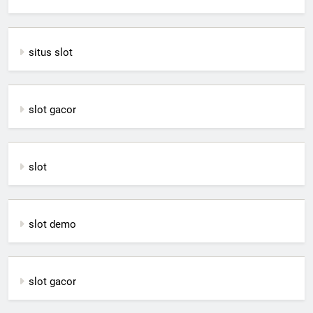
situs slot
slot gacor
slot
slot demo
slot gacor