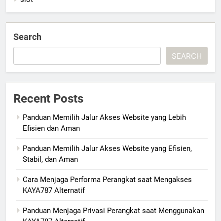
Search
SEARCH
Recent Posts
Panduan Memilih Jalur Akses Website yang Lebih
Efisien dan Aman
Panduan Memilih Jalur Akses Website yang Efisien,
Stabil, dan Aman
Cara Menjaga Performa Perangkat saat Mengakses
KAYA787 Alternatif
Panduan Menjaga Privasi Perangkat saat Menggunakan