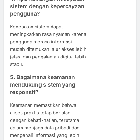
sistem dengan kepercayaan
pengguna?
Kecepatan sistem dapat
meningkatkan rasa nyaman karena
pengguna merasa informasi
mudah ditemukan, alur akses lebih
jelas, dan pengalaman digital lebih
stabil.
5. Bagaimana keamanan
mendukung sistem yang
responsif?
Keamanan memastikan bahwa
akses praktis tetap berjalan
dengan kehati-hatian, terutama
dalam menjaga data pribadi dan
mengenali informasi yang lebih