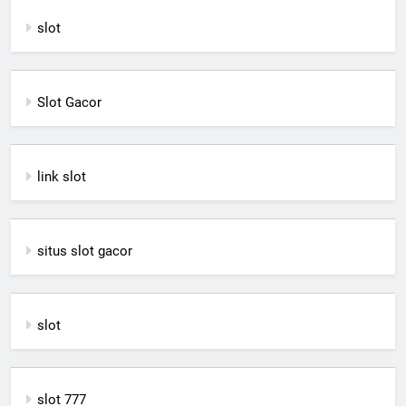
slot
Slot Gacor
link slot
situs slot gacor
slot
slot 777