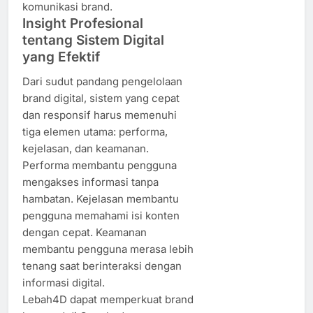
komunikasi brand.
Insight Profesional
tentang Sistem Digital
yang Efektif
Dari sudut pandang pengelolaan
brand digital, sistem yang cepat
dan responsif harus memenuhi
tiga elemen utama: performa,
kejelasan, dan keamanan.
Performa membantu pengguna
mengakses informasi tanpa
hambatan. Kejelasan membantu
pengguna memahami isi konten
dengan cepat. Keamanan
membantu pengguna merasa lebih
tenang saat berinteraksi dengan
informasi digital.
Lebah4D dapat memperkuat brand