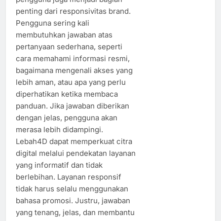
penting dari responsivitas brand.
Pengguna sering kali
membutuhkan jawaban atas
pertanyaan sederhana, seperti
cara memahami informasi resmi,
bagaimana mengenali akses yang
lebih aman, atau apa yang perlu
diperhatikan ketika membaca
panduan. Jika jawaban diberikan
dengan jelas, pengguna akan
merasa lebih didampingi.
Lebah4D dapat memperkuat citra
digital melalui pendekatan layanan
yang informatif dan tidak
berlebihan. Layanan responsif
tidak harus selalu menggunakan
bahasa promosi. Justru, jawaban
yang tenang, jelas, dan membantu