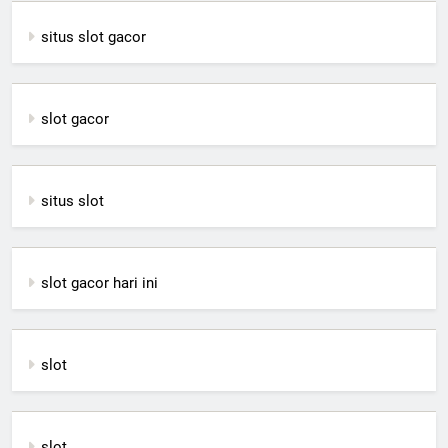
situs slot gacor
slot gacor
situs slot
slot gacor hari ini
slot
slot