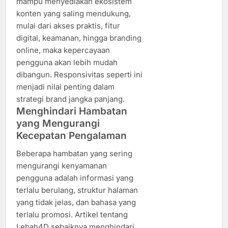
mampu menyediakan ekosistem
konten yang saling mendukung,
mulai dari akses praktis, fitur
digital, keamanan, hingga branding
online, maka kepercayaan
pengguna akan lebih mudah
dibangun. Responsivitas seperti ini
menjadi nilai penting dalam
strategi brand jangka panjang.
Menghindari Hambatan
yang Mengurangi
Kecepatan Pengalaman
Beberapa hambatan yang sering
mengurangi kenyamanan
pengguna adalah informasi yang
terlalu berulang, struktur halaman
yang tidak jelas, dan bahasa yang
terlalu promosi. Artikel tentang
Lebah4D sebaiknya menghindari