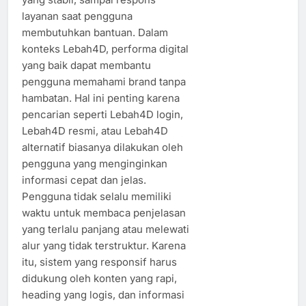
layanan saat pengguna
membutuhkan bantuan. Dalam
konteks Lebah4D, performa digital
yang baik dapat membantu
pengguna memahami brand tanpa
hambatan. Hal ini penting karena
pencarian seperti Lebah4D login,
Lebah4D resmi, atau Lebah4D
alternatif biasanya dilakukan oleh
pengguna yang menginginkan
informasi cepat dan jelas.
Pengguna tidak selalu memiliki
waktu untuk membaca penjelasan
yang terlalu panjang atau melewati
alur yang tidak terstruktur. Karena
itu, sistem yang responsif harus
didukung oleh konten yang rapi,
heading yang logis, dan informasi