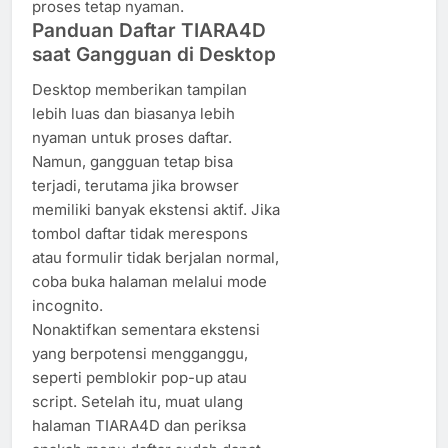
proses tetap nyaman.
Panduan Daftar TIARA4D
saat Gangguan di Desktop
Desktop memberikan tampilan
lebih luas dan biasanya lebih
nyaman untuk proses daftar.
Namun, gangguan tetap bisa
terjadi, terutama jika browser
memiliki banyak ekstensi aktif. Jika
tombol daftar tidak merespons
atau formulir tidak berjalan normal,
coba buka halaman melalui mode
incognito.
Nonaktifkan sementara ekstensi
yang berpotensi mengganggu,
seperti pemblokir pop-up atau
script. Setelah itu, muat ulang
halaman TIARA4D dan periksa