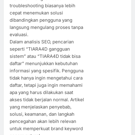
troubleshooting biasanya lebih
cepat menemukan solusi
dibandingkan pengguna yang
langsung mengulang proses tanpa
evaluasi.
Dalam analisis SEO, pencarian
seperti “TIARA4D gangguan
sistem” atau “TIARA4D tidak bisa
daftar” menunjukkan kebutuhan
informasi yang spesifik. Pengguna
tidak hanya ingin mengetahui cara
daftar, tetapi juga ingin memahami
apa yang harus dilakukan saat
akses tidak berjalan normal. Artikel
yang menjelaskan penyebab,
solusi, keamanan, dan langkah
pencegahan akan lebih relevan
untuk memperkuat brand keyword