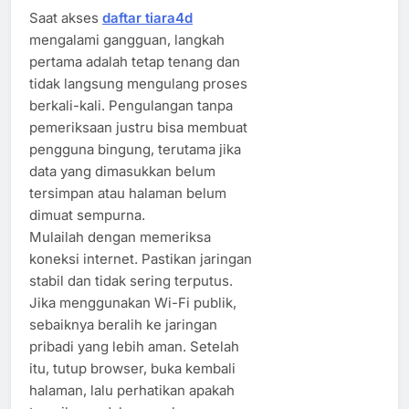
Saat akses
daftar tiara4d
mengalami gangguan, langkah
pertama adalah tetap tenang dan
tidak langsung mengulang proses
berkali-kali. Pengulangan tanpa
pemeriksaan justru bisa membuat
pengguna bingung, terutama jika
data yang dimasukkan belum
tersimpan atau halaman belum
dimuat sempurna.
Mulailah dengan memeriksa
koneksi internet. Pastikan jaringan
stabil dan tidak sering terputus.
Jika menggunakan Wi-Fi publik,
sebaiknya beralih ke jaringan
pribadi yang lebih aman. Setelah
itu, tutup browser, buka kembali
halaman, lalu perhatikan apakah