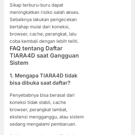
Sikap terburu-buru dapat
meningkatkan risiko salah akses.
Sebaiknya lakukan pengecekan
bertahap mulai dari koneksi,
browser, cache, perangkat, lalu
coba kembali dengan lebih teliti.
FAQ tentang Daftar
TIARA4D saat Gangguan
Sistem
1. Mengapa TIARA4D tidak
bisa dibuka saat daftar?
Penyebabnya bisa berasal dari
koneksi tidak stabil, cache
browser, perangkat lambat,
ekstensi mengganggu, atau sistem
sedang mengalami pembaruan.