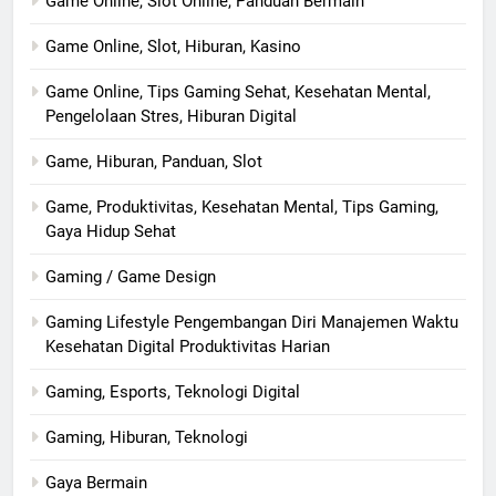
Game Online, Slot Online, Panduan Bermain
Game Online, Slot, Hiburan, Kasino
Game Online, Tips Gaming Sehat, Kesehatan Mental,
Pengelolaan Stres, Hiburan Digital
Game, Hiburan, Panduan, Slot
Game, Produktivitas, Kesehatan Mental, Tips Gaming,
Gaya Hidup Sehat
Gaming / Game Design
Gaming Lifestyle Pengembangan Diri Manajemen Waktu
Kesehatan Digital Produktivitas Harian
Gaming, Esports, Teknologi Digital
Gaming, Hiburan, Teknologi
Gaya Bermain