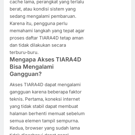
cache lama, perangkat yang terlalu
berat, atau kondisi sistem yang
sedang mengalami pembaruan.
Karena itu, pengguna perlu
memahami langkah yang tepat agar
proses daftar TIARA4D tetap aman
dan tidak dilakukan secara
terburu-buru.
Mengapa Akses TIARA4D
Bisa Mengalami
Gangguan?
Akses TIARA4D dapat mengalami
gangguan karena beberapa faktor
teknis. Pertama, koneksi internet
yang tidak stabil dapat membuat
halaman berhenti memuat sebelum
semua elemen tampil sempurna.
Kedua, browser yang sudah lama