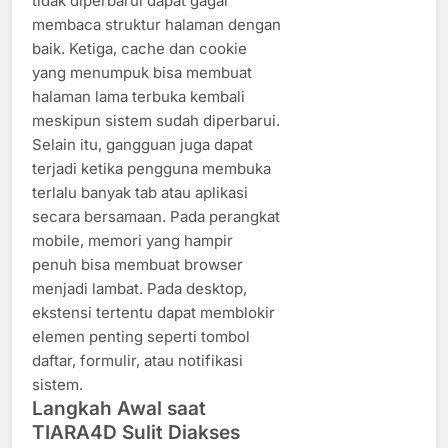
tidak diperbarui dapat gagal
membaca struktur halaman dengan
baik. Ketiga, cache dan cookie
yang menumpuk bisa membuat
halaman lama terbuka kembali
meskipun sistem sudah diperbarui.
Selain itu, gangguan juga dapat
terjadi ketika pengguna membuka
terlalu banyak tab atau aplikasi
secara bersamaan. Pada perangkat
mobile, memori yang hampir
penuh bisa membuat browser
menjadi lambat. Pada desktop,
ekstensi tertentu dapat memblokir
elemen penting seperti tombol
daftar, formulir, atau notifikasi
sistem.
Langkah Awal saat
TIARA4D Sulit Diakses