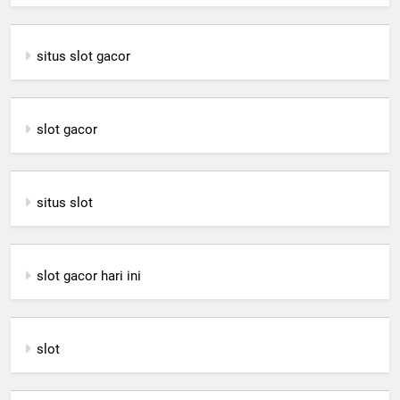
situs slot gacor
slot gacor
situs slot
slot gacor hari ini
slot