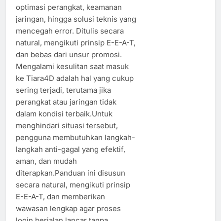
optimasi perangkat, keamanan
jaringan, hingga solusi teknis yang
mencegah error. Ditulis secara
natural, mengikuti prinsip E-E-A-T,
dan bebas dari unsur promosi.
Mengalami kesulitan saat masuk
ke Tiara4D adalah hal yang cukup
sering terjadi, terutama jika
perangkat atau jaringan tidak
dalam kondisi terbaik.Untuk
menghindari situasi tersebut,
pengguna membutuhkan langkah-
langkah anti-gagal yang efektif,
aman, dan mudah
diterapkan.Panduan ini disusun
secara natural, mengikuti prinsip
E-E-A-T, dan memberikan
wawasan lengkap agar proses
login berjalan lancar tanpa