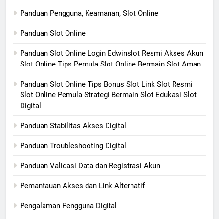
Panduan Pengguna, Keamanan, Slot Online
Panduan Slot Online
Panduan Slot Online Login Edwinslot Resmi Akses Akun
Slot Online Tips Pemula Slot Online Bermain Slot Aman
Panduan Slot Online Tips Bonus Slot Link Slot Resmi
Slot Online Pemula Strategi Bermain Slot Edukasi Slot
Digital
Panduan Stabilitas Akses Digital
Panduan Troubleshooting Digital
Panduan Validasi Data dan Registrasi Akun
Pemantauan Akses dan Link Alternatif
Pengalaman Pengguna Digital