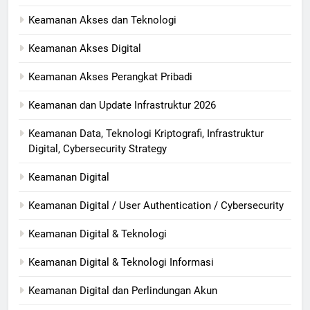
Keamanan Akses dan Teknologi
Keamanan Akses Digital
Keamanan Akses Perangkat Pribadi
Keamanan dan Update Infrastruktur 2026
Keamanan Data, Teknologi Kriptografi, Infrastruktur
Digital, Cybersecurity Strategy
Keamanan Digital
Keamanan Digital / User Authentication / Cybersecurity
Keamanan Digital & Teknologi
Keamanan Digital & Teknologi Informasi
Keamanan Digital dan Perlindungan Akun