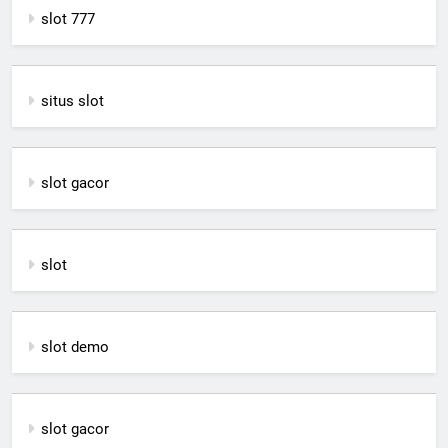
slot 777
situs slot
slot gacor
slot
slot demo
slot gacor