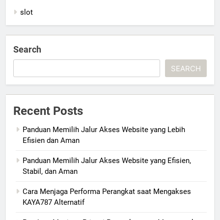
slot
Search
SEARCH
Recent Posts
Panduan Memilih Jalur Akses Website yang Lebih
Efisien dan Aman
Panduan Memilih Jalur Akses Website yang Efisien,
Stabil, dan Aman
Cara Menjaga Performa Perangkat saat Mengakses
KAYA787 Alternatif