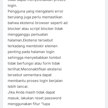
login.
Pengguna yang mengalami error
berulang juga perlu memastikan
bahwa ekstensi browser seperti ad
blocker atau script blocker tidak
mengganggu pemuatan
halaman.Ekstensi tersebut
terkadang memblokir elemen
penting pada halaman login
sehingga menyebabkan tombol
tidak berfungsi atau form tidak
terlihat.Menonaktifkan ekstensi
tersebut sementara dapat
membantu proses login berjalan
lebih lancar.
Jika Anda masih tidak dapat
masuk, lakukan reset password
menggunakan fitur “lupa