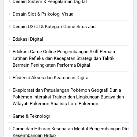
Desain Sistem & Pengalaman Digital
Desain Slot & Psikologi Visual
Desain UX/UI & Kategori Game Situs Judi
Edukasi Digital
Edukasi Game Online Pengembangan Skill Pemain
Latihan Refleks dan Kecepatan Strategi dan Taktik
Bermain Peningkatan Performa Digital
Efisiensi Akses dan Keamanan Digital
Eksplorasi dan Petualangan Pokémon Geografi Dunia
Pokémon Interaksi Trainer dan Lingkungan Budaya dan
Wilayah Pokémon Analisis Lore Pokémon
Game & Teknologi
Game dan Hiburan Kesehatan Mental Pengembangan Diri
Keseimbangan Hidup