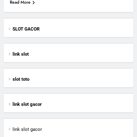
Read More
SLOT GACOR
link slot
slot toto
link slot gacor
link slot gacor