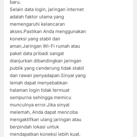
baru.
Selain data login, jaringan internet
adalah faktor utama yang
memengaruhi kelancaran
akses.Pastikan Anda menggunakan
koneksi yang stabil dan
aman.Jaringan Wi-Fi rumah atau
paket data pribadi sangat
dianjurkan dibandingkan jaringan
publik yang cenderung tidak stabil
dan rawan penyadapan.Sinyal yang
lemah dapat menyebabkan
halaman login tidak termuat
sempurna sehingga memicu
munculnya error.Jika sinyal
melemah, Anda dapat mencoba
mengaktifkan ulang jaringan atau
berpindah lokasi untuk
mendapatkan koneksi lebih kuat.