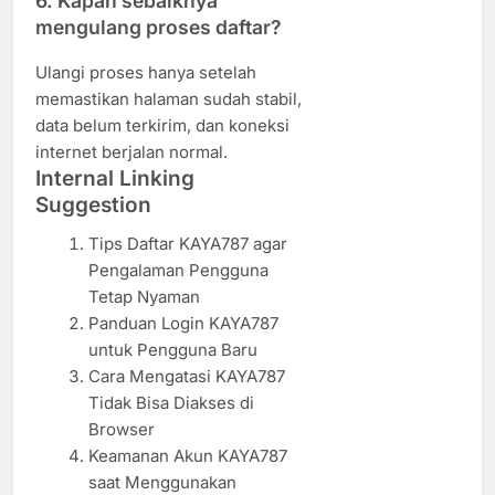
6. Kapan sebaiknya
mengulang proses daftar?
Ulangi proses hanya setelah
memastikan halaman sudah stabil,
data belum terkirim, dan koneksi
internet berjalan normal.
Internal Linking
Suggestion
Tips Daftar KAYA787 agar
Pengalaman Pengguna
Tetap Nyaman
Panduan Login KAYA787
untuk Pengguna Baru
Cara Mengatasi KAYA787
Tidak Bisa Diakses di
Browser
Keamanan Akun KAYA787
saat Menggunakan