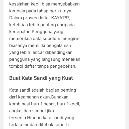
kesalahan kecil bisa menyebabkan
kendala pada tahap berikutnya.
Dalam proses daftar KAYA787,
ketelitian lebih penting daripada
kecepatan.Pengguna yang
memeriksa data sebelum mengirim
biasanya memiliki pengalaman
yang lebih lancar dibandingkan
pengguna yang langsung menekan
tombol daftar tanpa pengecekan.
Buat Kata Sandi yang Kuat
Kata sandi adalah bagian penting
dari keamanan akun.Gunakan
kombinasi huruf besar, huruf kecil,
angka, dan simbol jika
tersedia.Hindari kata sandi yang
terlalu mudah ditebak seperti