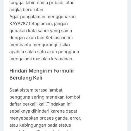
tanggal lahir, nama pribadi, atau
angka berurutan.
Agar pengalaman menggunakan
KAYA787 tetap aman, jangan
gunakan kata sandi yang sama
dengan akun lain.Kebiasaan ini
membantu mengurangi risiko
apabila salah satu akun pengguna
mengalami masalah keamanan.
Hindari Mengirim Formulir
Berulang Kali
Saat sistem terasa lambat,
pengguna sering menekan tombol
daftar berkali-kali.Tindakan ini
sebaiknya dihindari karena dapat
menyebabkan proses ganda, error,
atau kebingungan pada status