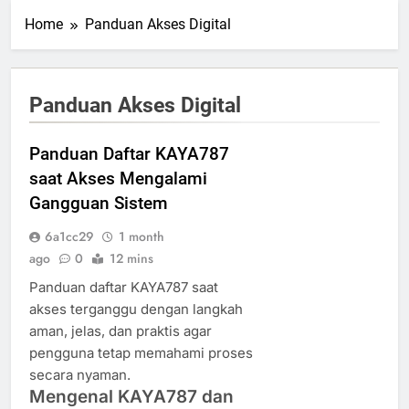
Home
Panduan Akses Digital
Panduan Akses Digital
Panduan Daftar KAYA787
saat Akses Mengalami
Gangguan Sistem
6a1cc29
1 month
ago
0
12 mins
Panduan daftar KAYA787 saat
akses terganggu dengan langkah
aman, jelas, dan praktis agar
pengguna tetap memahami proses
secara nyaman.
Mengenal KAYA787 dan