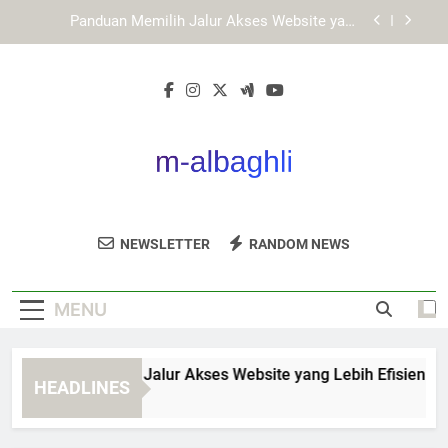
Skip
Cara Menjaga Performa Perangkat saat
to
Mengakses KAYA787 Alternatif
content
Panduan Menjaga Privasi Perangkat saat
Menggunakan KAYA787 Alternatif
Panduan Memilih Jalur Akses Website yang Lebih
Efisien dan Aman
Panduan Memilih Jalur Akses Website yang
Efisien, Stabil, dan Aman
Cara Menjaga Performa Perangkat saat
Mengakses KAYA787 Alternatif
M Albaghli
Dapatkan Produk Kecantikan Berkualitas Di
Panduan Menjaga Privasi Perangkat saat
NEWSLETTER
RANDOM NEWS
Menggunakan KAYA787 Alternatif
M Albaghli.
MENU
nduan Memilih Jalur Akses Website yang Lebih Efisien dan 
HEADLINES
Weeks Ago