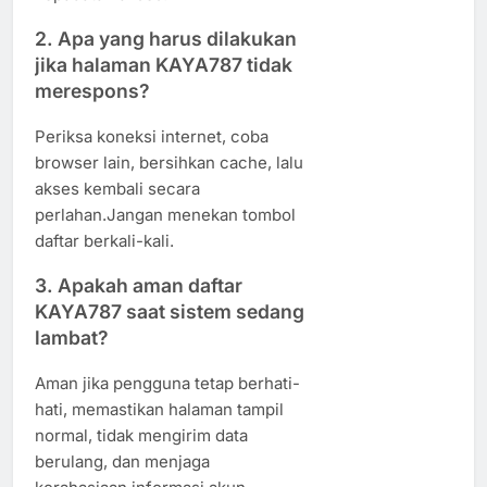
2. Apa yang harus dilakukan
jika halaman KAYA787 tidak
merespons?
Periksa koneksi internet, coba
browser lain, bersihkan cache, lalu
akses kembali secara
perlahan.Jangan menekan tombol
daftar berkali-kali.
3. Apakah aman daftar
KAYA787 saat sistem sedang
lambat?
Aman jika pengguna tetap berhati-
hati, memastikan halaman tampil
normal, tidak mengirim data
berulang, dan menjaga