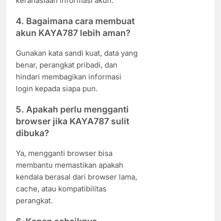
kerahasiaan informasi akun.
4. Bagaimana cara membuat
akun KAYA787 lebih aman?
Gunakan kata sandi kuat, data yang
benar, perangkat pribadi, dan
hindari membagikan informasi
login kepada siapa pun.
5. Apakah perlu mengganti
browser jika KAYA787 sulit
dibuka?
Ya, mengganti browser bisa
membantu memastikan apakah
kendala berasal dari browser lama,
cache, atau kompatibilitas
perangkat.