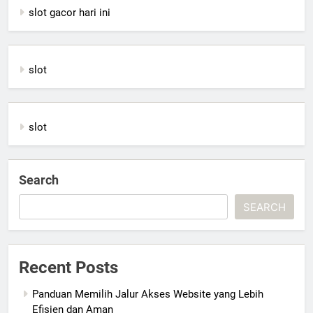
slot gacor hari ini
slot
slot
Search
SEARCH
Recent Posts
Panduan Memilih Jalur Akses Website yang Lebih
Efisien dan Aman