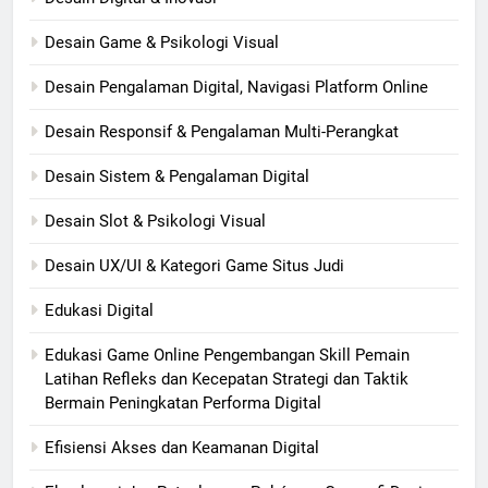
Desain Game & Psikologi Visual
Desain Pengalaman Digital, Navigasi Platform Online
Desain Responsif & Pengalaman Multi-Perangkat
Desain Sistem & Pengalaman Digital
Desain Slot & Psikologi Visual
Desain UX/UI & Kategori Game Situs Judi
Edukasi Digital
Edukasi Game Online Pengembangan Skill Pemain
Latihan Refleks dan Kecepatan Strategi dan Taktik
Bermain Peningkatan Performa Digital
Efisiensi Akses dan Keamanan Digital