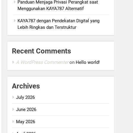
Panduan Menjaga Privasi Perangkat saat
Menggunakan KAYA787 Alternatif
KAYA787 dengan Pendekatan Digital yang
Lebih Ringkas dan Terstruktur
Recent Comments
A WordPress Commenter
on
Hello world!
Archives
July 2026
June 2026
May 2026