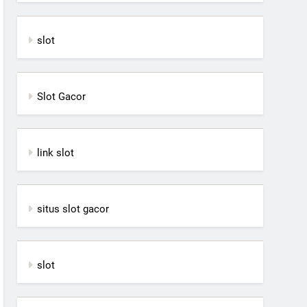
slot
Slot Gacor
link slot
situs slot gacor
slot