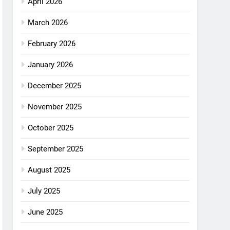
April 2026
March 2026
February 2026
January 2026
December 2025
November 2025
October 2025
September 2025
August 2025
July 2025
June 2025