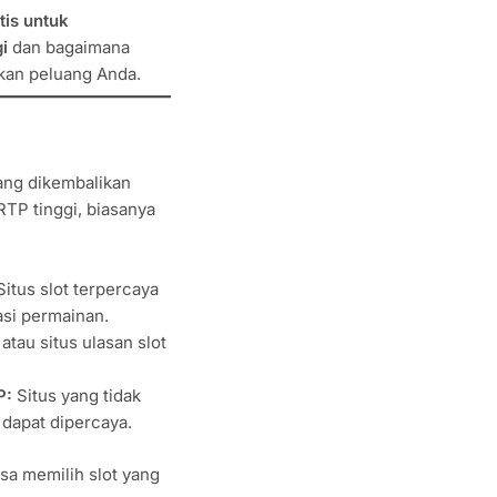
ktis untuk
i
dan bagaimana
kan peluang Anda.
yang dikembalikan
TP tinggi, biasanya
itus slot terpercaya
si permainan.
tau situs ulasan slot
P:
Situs yang tidak
 dapat dipercaya.
a memilih slot yang