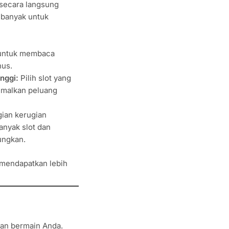
k secara langsung
 banyak untuk
untuk membaca
nus.
nggi:
Pilih slot yang
imalkan peluang
ian kerugian
nyak slot dan
ungkan.
 mendapatkan lebih
an bermain Anda.