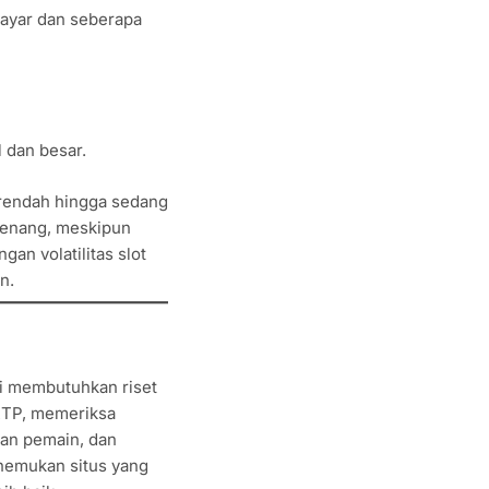
bayar dan seberapa
 dan besar.
 rendah hingga sedang
menang, meskipun
an volatilitas slot
n.
gi membutuhkan riset
RTP, memeriksa
san pemain, dan
nemukan situs yang