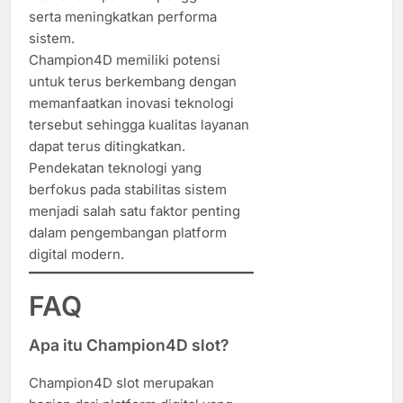
serta meningkatkan performa
sistem.
Champion4D memiliki potensi
untuk terus berkembang dengan
memanfaatkan inovasi teknologi
tersebut sehingga kualitas layanan
dapat terus ditingkatkan.
Pendekatan teknologi yang
berfokus pada stabilitas sistem
menjadi salah satu faktor penting
dalam pengembangan platform
digital modern.
FAQ
Apa itu Champion4D slot?
Champion4D slot merupakan