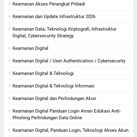
Keamanan Akses Perangkat Pribadi
Keamanan dan Update Infrastruktur 2026
Keamanan Data, Teknologi Kriptografi, Infrastruktur
Digital, Cybersecurity Strategy
Keamanan Digital
Keamanan Digital / User Authentication / Cybersecurity
Keamanan Digital & Teknologi
Keamanan Digital & Teknologi Informasi
Keamanan Digital dan Perlindungan Akun
Keamanan Digital Panduan Login Aman Edukasi Anti-
Phishing Perlindungan Data Online
Keamanan Digital, Panduan Login, Teknologi Akses Akun