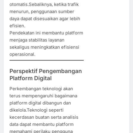
otomatis.Sebaliknya, ketika trafik
menurun, penggunaan sumber
daya dapat disesuaikan agar lebih
efisien.
Pendekatan ini membantu platform
menjaga stabilitas layanan
sekaligus meningkatkan efisiensi
operasional.
Perspektif Pengembangan
Platform Digital
Perkembangan teknologi akan
terus mempengaruhi bagaimana
platform digital dibangun dan
dikelola.Teknologi seperti
kecerdasan buatan serta analisis
data dapat membantu platform
memahami perilaku pengguna