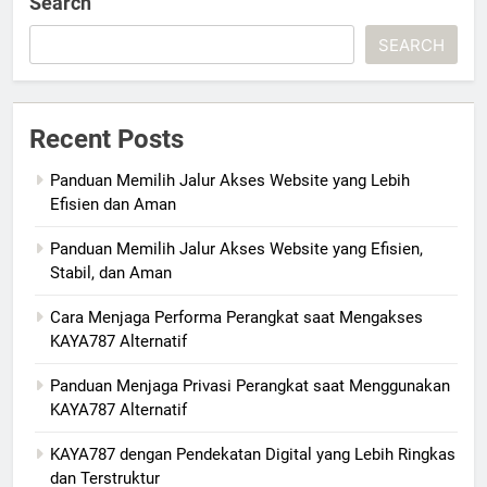
Search
SEARCH
Recent Posts
Panduan Memilih Jalur Akses Website yang Lebih
Efisien dan Aman
Panduan Memilih Jalur Akses Website yang Efisien,
Stabil, dan Aman
Cara Menjaga Performa Perangkat saat Mengakses
KAYA787 Alternatif
Panduan Menjaga Privasi Perangkat saat Menggunakan
KAYA787 Alternatif
KAYA787 dengan Pendekatan Digital yang Lebih Ringkas
dan Terstruktur