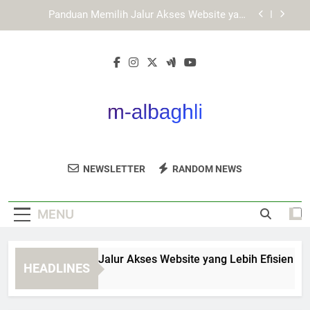
Skip
Cara Menjaga Performa Perangkat saat
to
Mengakses KAYA787 Alternatif
content
Panduan Menjaga Privasi Perangkat saat
Menggunakan KAYA787 Alternatif
Panduan Memilih Jalur Akses Website yang Lebih
Efisien dan Aman
Panduan Memilih Jalur Akses Website yang
Efisien, Stabil, dan Aman
Cara Menjaga Performa Perangkat saat
Mengakses KAYA787 Alternatif
M Albaghli
Dapatkan Produk Kecantikan Berkualitas Di
Panduan Menjaga Privasi Perangkat saat
NEWSLETTER
RANDOM NEWS
Menggunakan KAYA787 Alternatif
M Albaghli.
MENU
nduan Memilih Jalur Akses Website yang Lebih Efisien dan 
HEADLINES
Weeks Ago