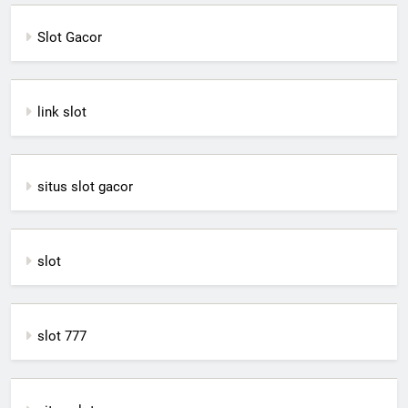
Slot Gacor
link slot
situs slot gacor
slot
slot 777