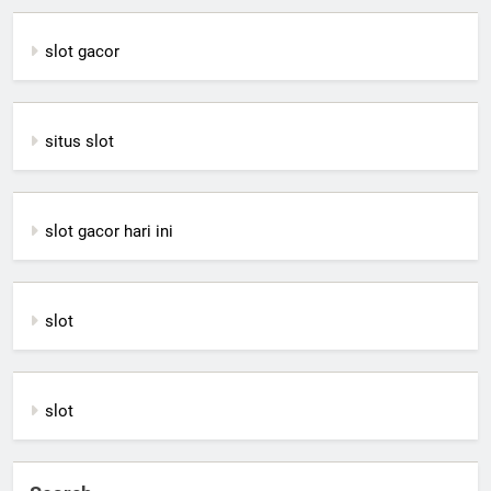
slot gacor
situs slot
slot gacor hari ini
slot
slot