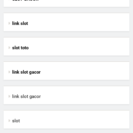
link slot
slot toto
link slot gacor
link slot gacor
slot