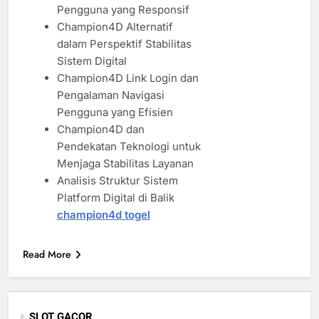
Pengguna yang Responsif
Champion4D Alternatif
dalam Perspektif Stabilitas
Sistem Digital
Champion4D Link Login dan
Pengalaman Navigasi
Pengguna yang Efisien
Champion4D dan
Pendekatan Teknologi untuk
Menjaga Stabilitas Layanan
Analisis Struktur Sistem
Platform Digital di Balik
champion4d togel
Read More
SLOT GACOR