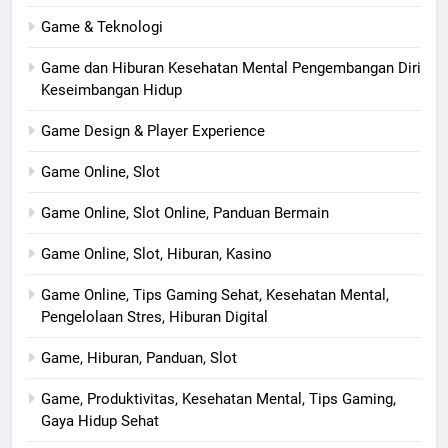
Game & Teknologi
Game dan Hiburan Kesehatan Mental Pengembangan Diri
Keseimbangan Hidup
Game Design & Player Experience
Game Online, Slot
Game Online, Slot Online, Panduan Bermain
Game Online, Slot, Hiburan, Kasino
Game Online, Tips Gaming Sehat, Kesehatan Mental,
Pengelolaan Stres, Hiburan Digital
Game, Hiburan, Panduan, Slot
Game, Produktivitas, Kesehatan Mental, Tips Gaming,
Gaya Hidup Sehat