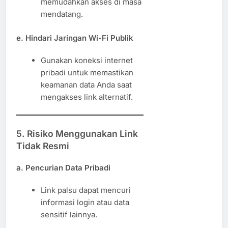
memudahkan akses di masa
mendatang.
e. Hindari Jaringan Wi-Fi Publik
Gunakan koneksi internet
pribadi untuk memastikan
keamanan data Anda saat
mengakses link alternatif.
5. Risiko Menggunakan Link
Tidak Resmi
a. Pencurian Data Pribadi
Link palsu dapat mencuri
informasi login atau data
sensitif lainnya.