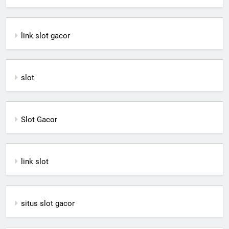
link slot gacor
slot
Slot Gacor
link slot
situs slot gacor