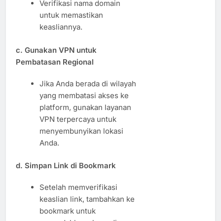
Verifikasi nama domain
untuk memastikan
keasliannya.
c. Gunakan VPN untuk
Pembatasan Regional
Jika Anda berada di wilayah
yang membatasi akses ke
platform, gunakan layanan
VPN terpercaya untuk
menyembunyikan lokasi
Anda.
d. Simpan Link di Bookmark
Setelah memverifikasi
keaslian link, tambahkan ke
bookmark untuk