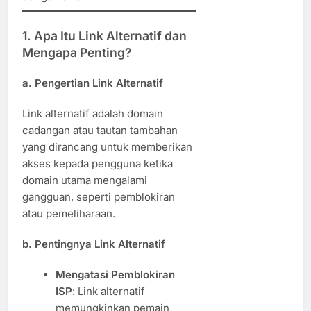
1. Apa Itu Link Alternatif dan
Mengapa Penting?
a. Pengertian Link Alternatif
Link alternatif adalah domain
cadangan atau tautan tambahan
yang dirancang untuk memberikan
akses kepada pengguna ketika
domain utama mengalami
gangguan, seperti pemblokiran
atau pemeliharaan.
b. Pentingnya Link Alternatif
Mengatasi Pemblokiran
ISP
: Link alternatif
memungkinkan pemain