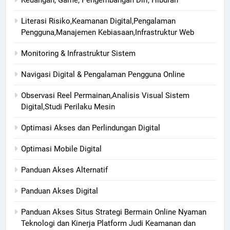
Keuangan, Game, Pengembangan Diri, Hiburan
Literasi Risiko,Keamanan Digital,Pengalaman
Pengguna,Manajemen Kebiasaan,Infrastruktur Web
Monitoring & Infrastruktur Sistem
Navigasi Digital & Pengalaman Pengguna Online
Observasi Reel Permainan,Analisis Visual Sistem
Digital,Studi Perilaku Mesin
Optimasi Akses dan Perlindungan Digital
Optimasi Mobile Digital
Panduan Akses Alternatif
Panduan Akses Digital
Panduan Akses Situs Strategi Bermain Online Nyaman
Teknologi dan Kinerja Platform Judi Keamanan dan