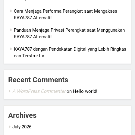
Cara Menjaga Performa Perangkat saat Mengakses
KAYA787 Alternatif
Panduan Menjaga Privasi Perangkat saat Menggunakan
KAYA787 Alternatif
KAYA787 dengan Pendekatan Digital yang Lebih Ringkas
dan Terstruktur
Recent Comments
A WordPress Commenter
on
Hello world!
Archives
July 2026