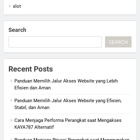
slot
Search
SEARCH
Recent Posts
Panduan Memilih Jalur Akses Website yang Lebih
Efisien dan Aman
Panduan Memilih Jalur Akses Website yang Efisien,
Stabil, dan Aman
Cara Menjaga Performa Perangkat saat Mengakses
KAYA787 Alternatif