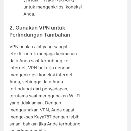
untuk mengenkripsi koneksi
Anda.
2.
Gunakan VPN untuk
Perlindungan Tambahan
VPN adalah alat yang sangat
efektif untuk menjaga keamanan
data Anda saat terhubung ke
internet. VPN bekerja dengan
mengenkripsi koneksi internet
Anda, sehingga data Anda
terlindungi dari penyadapan,
terutama saat menggunakan Wi-Fi
yang tidak aman. Dengan
menggunakan VPN, Anda dapat
mengakses Kaya787 dengan lebih
aman, bahkan jika Anda terhubung
ke jaringan publik.