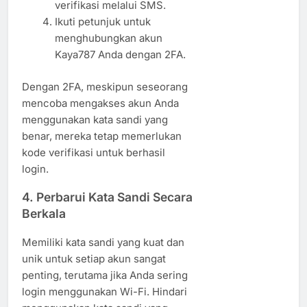
verifikasi melalui SMS.
Ikuti petunjuk untuk
menghubungkan akun
Kaya787 Anda dengan 2FA.
Dengan 2FA, meskipun seseorang
mencoba mengakses akun Anda
menggunakan kata sandi yang
benar, mereka tetap memerlukan
kode verifikasi untuk berhasil
login.
4.
Perbarui Kata Sandi Secara
Berkala
Memiliki kata sandi yang kuat dan
unik untuk setiap akun sangat
penting, terutama jika Anda sering
login menggunakan Wi-Fi. Hindari