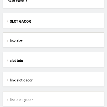
Read More
SLOT GACOR
link slot
slot toto
link slot gacor
link slot gacor