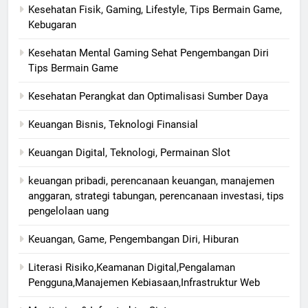
Kesehatan Fisik, Gaming, Lifestyle, Tips Bermain Game,
Kebugaran
Kesehatan Mental Gaming Sehat Pengembangan Diri
Tips Bermain Game
Kesehatan Perangkat dan Optimalisasi Sumber Daya
Keuangan Bisnis, Teknologi Finansial
Keuangan Digital, Teknologi, Permainan Slot
keuangan pribadi, perencanaan keuangan, manajemen
anggaran, strategi tabungan, perencanaan investasi, tips
pengelolaan uang
Keuangan, Game, Pengembangan Diri, Hiburan
Literasi Risiko,Keamanan Digital,Pengalaman
Pengguna,Manajemen Kebiasaan,Infrastruktur Web