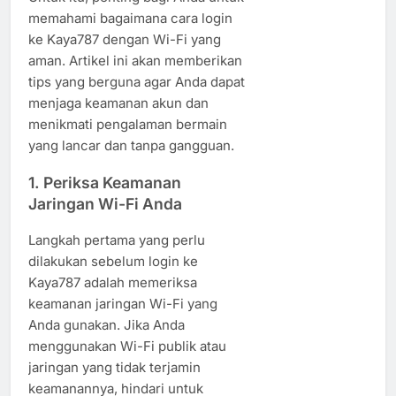
memahami bagaimana cara login
ke Kaya787 dengan Wi-Fi yang
aman. Artikel ini akan memberikan
tips yang berguna agar Anda dapat
menjaga keamanan akun dan
menikmati pengalaman bermain
yang lancar dan tanpa gangguan.
1.
Periksa Keamanan
Jaringan Wi-Fi Anda
Langkah pertama yang perlu
dilakukan sebelum login ke
Kaya787 adalah memeriksa
keamanan jaringan Wi-Fi yang
Anda gunakan. Jika Anda
menggunakan Wi-Fi publik atau
jaringan yang tidak terjamin
keamanannya, hindari untuk