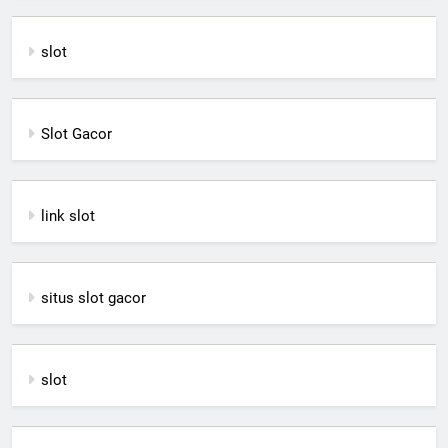
slot
Slot Gacor
link slot
situs slot gacor
slot