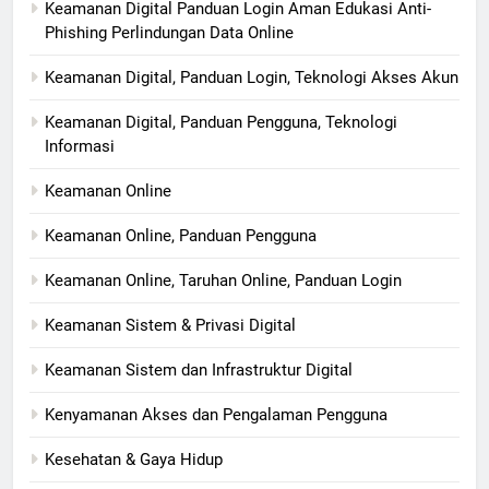
Keamanan Digital Panduan Login Aman Edukasi Anti-
Phishing Perlindungan Data Online
Keamanan Digital, Panduan Login, Teknologi Akses Akun
Keamanan Digital, Panduan Pengguna, Teknologi
Informasi
Keamanan Online
Keamanan Online, Panduan Pengguna
Keamanan Online, Taruhan Online, Panduan Login
Keamanan Sistem & Privasi Digital
Keamanan Sistem dan Infrastruktur Digital
Kenyamanan Akses dan Pengalaman Pengguna
Kesehatan & Gaya Hidup