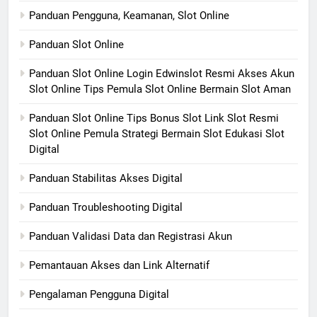
Panduan Pengguna, Keamanan, Slot Online
Panduan Slot Online
Panduan Slot Online Login Edwinslot Resmi Akses Akun
Slot Online Tips Pemula Slot Online Bermain Slot Aman
Panduan Slot Online Tips Bonus Slot Link Slot Resmi
Slot Online Pemula Strategi Bermain Slot Edukasi Slot
Digital
Panduan Stabilitas Akses Digital
Panduan Troubleshooting Digital
Panduan Validasi Data dan Registrasi Akun
Pemantauan Akses dan Link Alternatif
Pengalaman Pengguna Digital