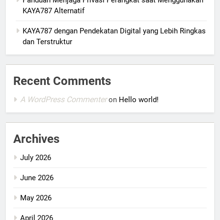
Panduan Menjaga Privasi Perangkat saat Menggunakan
KAYA787 Alternatif
KAYA787 dengan Pendekatan Digital yang Lebih Ringkas
dan Terstruktur
Recent Comments
A WordPress Commenter
on
Hello world!
Archives
July 2026
June 2026
May 2026
April 2026