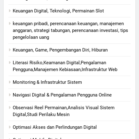
Keuangan Digital, Teknologi, Permainan Slot
keuangan pribadi, perencanaan keuangan, manajemen
anggaran, strategi tabungan, perencanaan investasi, tips
pengelolaan uang
Keuangan, Game, Pengembangan Diri, Hiburan
Literasi Risiko,Keamanan Digital,Pengalaman
Pengguna,Manajemen Kebiasaan,Infrastruktur Web
Monitoring & Infrastruktur Sistem
Navigasi Digital & Pengalaman Pengguna Online
Observasi Reel Permainan,Analisis Visual Sistem
Digital,Studi Perilaku Mesin
Optimasi Akses dan Perlindungan Digital