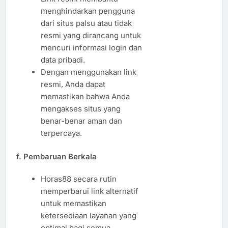
menghindarkan pengguna
dari situs palsu atau tidak
resmi yang dirancang untuk
mencuri informasi login dan
data pribadi.
Dengan menggunakan link
resmi, Anda dapat
memastikan bahwa Anda
mengakses situs yang
benar-benar aman dan
terpercaya.
f. Pembaruan Berkala
Horas88 secara rutin
memperbarui link alternatif
untuk memastikan
ketersediaan layanan yang
optimal bagi semua