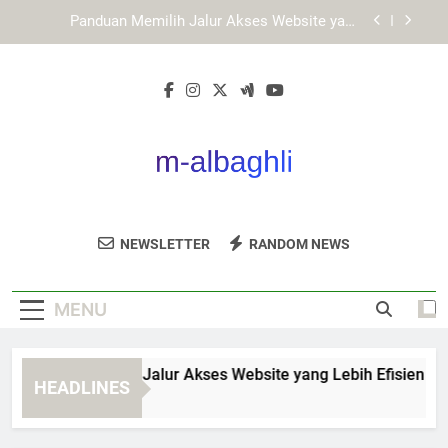
Skip
Cara Menjaga Performa Perangkat saat
to
Mengakses KAYA787 Alternatif
content
Panduan Menjaga Privasi Perangkat saat
Menggunakan KAYA787 Alternatif
Panduan Memilih Jalur Akses Website yang Lebih
Efisien dan Aman
Panduan Memilih Jalur Akses Website yang
Efisien, Stabil, dan Aman
Cara Menjaga Performa Perangkat saat
Mengakses KAYA787 Alternatif
M Albaghli
Dapatkan Produk Kecantikan Berkualitas Di
Panduan Menjaga Privasi Perangkat saat
NEWSLETTER
RANDOM NEWS
Menggunakan KAYA787 Alternatif
M Albaghli.
MENU
nduan Memilih Jalur Akses Website yang Lebih Efisien dan 
HEADLINES
Weeks Ago