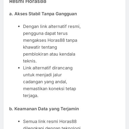
Resmi Horas88
a. Akses Stabil Tanpa Gangguan
Dengan link alternatif resmi,
pengguna dapat terus
mengakses Horas88 tanpa
khawatir tentang
pemblokiran atau kendala
teknis.
Link alternatif dirancang
untuk menjadi jalur
cadangan yang andal,
memastikan koneksi tetap
terjaga.
b. Keamanan Data yang Terjamin
Semua link resmi Horas88
dilengkapi dengan teknologi