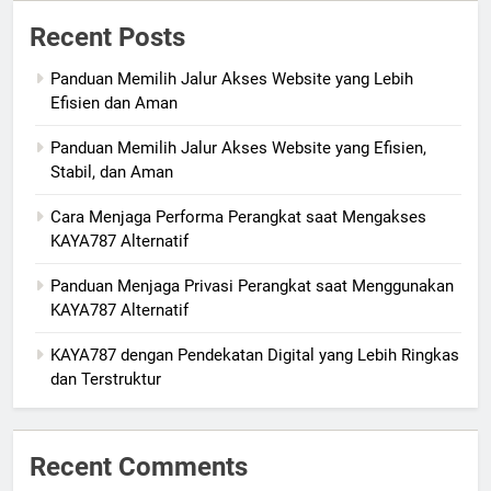
Recent Posts
Panduan Memilih Jalur Akses Website yang Lebih
Efisien dan Aman
Panduan Memilih Jalur Akses Website yang Efisien,
Stabil, dan Aman
Cara Menjaga Performa Perangkat saat Mengakses
KAYA787 Alternatif
Panduan Menjaga Privasi Perangkat saat Menggunakan
KAYA787 Alternatif
KAYA787 dengan Pendekatan Digital yang Lebih Ringkas
dan Terstruktur
Recent Comments