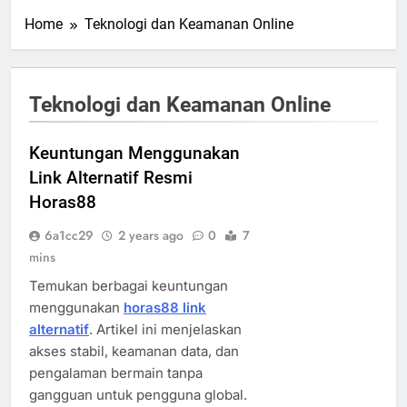
Home
Teknologi dan Keamanan Online
Teknologi dan Keamanan Online
Keuntungan Menggunakan
Link Alternatif Resmi
Horas88
6a1cc29
2 years ago
0
7
mins
Temukan berbagai keuntungan
menggunakan
horas88 link
alternatif
. Artikel ini menjelaskan
akses stabil, keamanan data, dan
pengalaman bermain tanpa
gangguan untuk pengguna global.