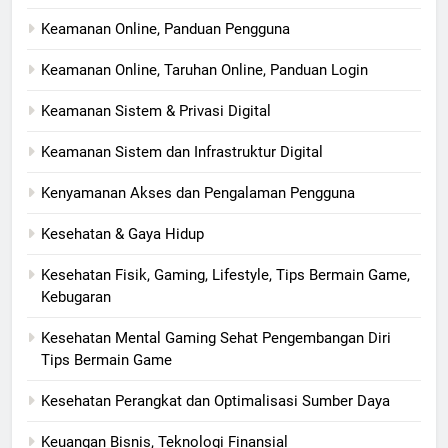
Keamanan Online, Panduan Pengguna
Keamanan Online, Taruhan Online, Panduan Login
Keamanan Sistem & Privasi Digital
Keamanan Sistem dan Infrastruktur Digital
Kenyamanan Akses dan Pengalaman Pengguna
Kesehatan & Gaya Hidup
Kesehatan Fisik, Gaming, Lifestyle, Tips Bermain Game,
Kebugaran
Kesehatan Mental Gaming Sehat Pengembangan Diri
Tips Bermain Game
Kesehatan Perangkat dan Optimalisasi Sumber Daya
Keuangan Bisnis, Teknologi Finansial