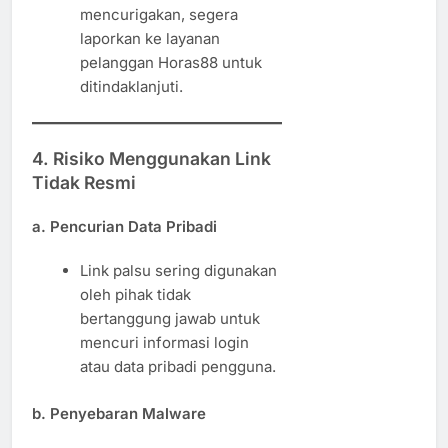
mencurigakan, segera
laporkan ke layanan
pelanggan Horas88 untuk
ditindaklanjuti.
4. Risiko Menggunakan Link
Tidak Resmi
a. Pencurian Data Pribadi
Link palsu sering digunakan
oleh pihak tidak
bertanggung jawab untuk
mencuri informasi login
atau data pribadi pengguna.
b. Penyebaran Malware