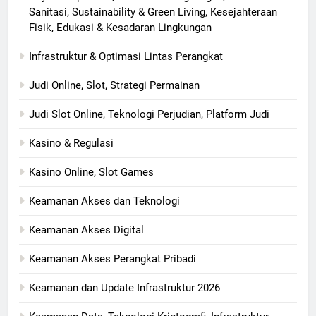
Sanitasi, Sustainability & Green Living, Kesejahteraan
Fisik, Edukasi & Kesadaran Lingkungan
Infrastruktur & Optimasi Lintas Perangkat
Judi Online, Slot, Strategi Permainan
Judi Slot Online, Teknologi Perjudian, Platform Judi
Kasino & Regulasi
Kasino Online, Slot Games
Keamanan Akses dan Teknologi
Keamanan Akses Digital
Keamanan Akses Perangkat Pribadi
Keamanan dan Update Infrastruktur 2026