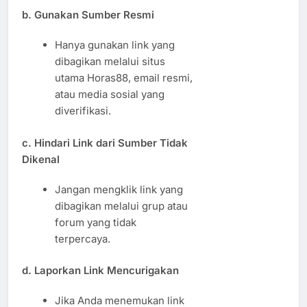
b. Gunakan Sumber Resmi
Hanya gunakan link yang
dibagikan melalui situs
utama Horas88, email resmi,
atau media sosial yang
diverifikasi.
c. Hindari Link dari Sumber Tidak
Dikenal
Jangan mengklik link yang
dibagikan melalui grup atau
forum yang tidak
terpercaya.
d. Laporkan Link Mencurigakan
Jika Anda menemukan link