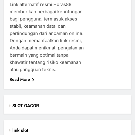
Link alternatif resmi Horas88
memberikan berbagai keuntungan
bagi pengguna, termasuk akses
stabil, keamanan data, dan
perlindungan dari ancaman online.
Dengan memanfaatkan link resmi,
Anda dapat menikmati pengalaman
bermain yang optimal tanpa
khawatir tentang risiko keamanan
atau gangguan teknis.
Read More
SLOT GACOR
link slot