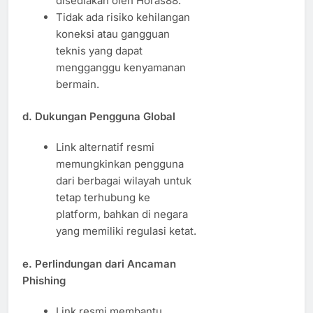
disediakan oleh Horas88.
Tidak ada risiko kehilangan
koneksi atau gangguan
teknis yang dapat
mengganggu kenyamanan
bermain.
d. Dukungan Pengguna Global
Link alternatif resmi
memungkinkan pengguna
dari berbagai wilayah untuk
tetap terhubung ke
platform, bahkan di negara
yang memiliki regulasi ketat.
e. Perlindungan dari Ancaman
Phishing
Link resmi membantu