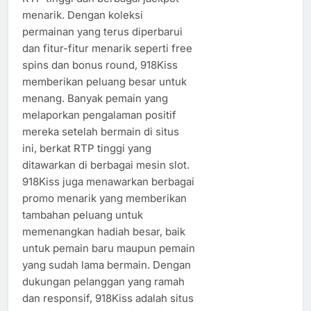
menarik. Dengan koleksi
permainan yang terus diperbarui
dan fitur-fitur menarik seperti free
spins dan bonus round, 918Kiss
memberikan peluang besar untuk
menang. Banyak pemain yang
melaporkan pengalaman positif
mereka setelah bermain di situs
ini, berkat RTP tinggi yang
ditawarkan di berbagai mesin slot.
918Kiss juga menawarkan berbagai
promo menarik yang memberikan
tambahan peluang untuk
memenangkan hadiah besar, baik
untuk pemain baru maupun pemain
yang sudah lama bermain. Dengan
dukungan pelanggan yang ramah
dan responsif, 918Kiss adalah situs