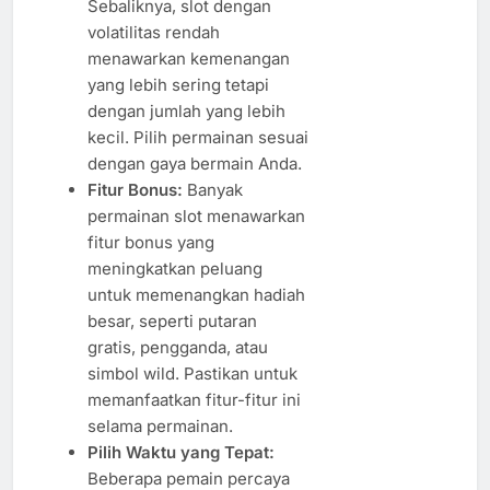
Sebaliknya, slot dengan
volatilitas rendah
menawarkan kemenangan
yang lebih sering tetapi
dengan jumlah yang lebih
kecil. Pilih permainan sesuai
dengan gaya bermain Anda.
Fitur Bonus:
Banyak
permainan slot menawarkan
fitur bonus yang
meningkatkan peluang
untuk memenangkan hadiah
besar, seperti putaran
gratis, pengganda, atau
simbol wild. Pastikan untuk
memanfaatkan fitur-fitur ini
selama permainan.
Pilih Waktu yang Tepat:
Beberapa pemain percaya