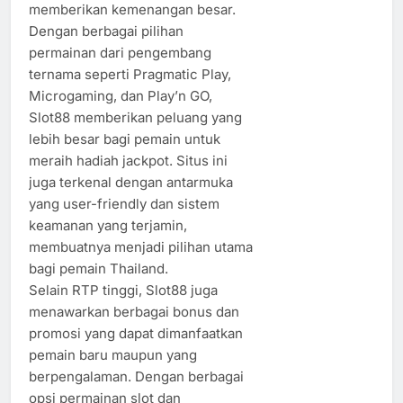
memberikan kemenangan besar.
Dengan berbagai pilihan
permainan dari pengembang
ternama seperti Pragmatic Play,
Microgaming, dan Play’n GO,
Slot88 memberikan peluang yang
lebih besar bagi pemain untuk
meraih hadiah jackpot. Situs ini
juga terkenal dengan antarmuka
yang user-friendly dan sistem
keamanan yang terjamin,
membuatnya menjadi pilihan utama
bagi pemain Thailand.
Selain RTP tinggi, Slot88 juga
menawarkan berbagai bonus dan
promosi yang dapat dimanfaatkan
pemain baru maupun yang
berpengalaman. Dengan berbagai
opsi permainan slot dan