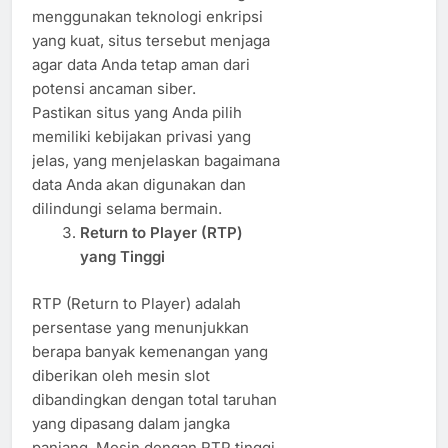
menggunakan teknologi enkripsi
yang kuat, situs tersebut menjaga
agar data Anda tetap aman dari
potensi ancaman siber.
Pastikan situs yang Anda pilih
memiliki kebijakan privasi yang
jelas, yang menjelaskan bagaimana
data Anda akan digunakan dan
dilindungi selama bermain.
Return to Player (RTP)
yang Tinggi
RTP (Return to Player) adalah
persentase yang menunjukkan
berapa banyak kemenangan yang
diberikan oleh mesin slot
dibandingkan dengan total taruhan
yang dipasang dalam jangka
panjang. Mesin dengan RTP tinggi