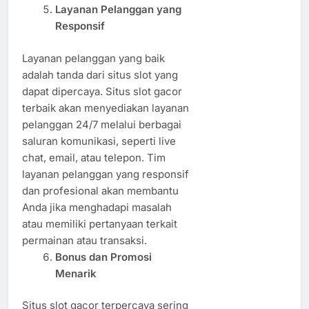
Layanan Pelanggan yang
Responsif
Layanan pelanggan yang baik
adalah tanda dari situs slot yang
dapat dipercaya. Situs slot gacor
terbaik akan menyediakan layanan
pelanggan 24/7 melalui berbagai
saluran komunikasi, seperti live
chat, email, atau telepon. Tim
layanan pelanggan yang responsif
dan profesional akan membantu
Anda jika menghadapi masalah
atau memiliki pertanyaan terkait
permainan atau transaksi.
Bonus dan Promosi
Menarik
Situs slot gacor terpercaya sering