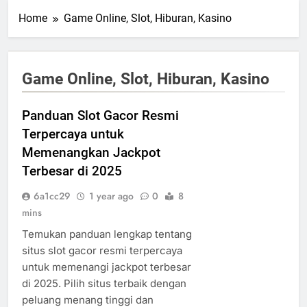
Home
Game Online, Slot, Hiburan, Kasino
Game Online, Slot, Hiburan, Kasino
Panduan Slot Gacor Resmi
Terpercaya untuk
Memenangkan Jackpot
Terbesar di 2025
6a1cc29
1 year ago
0
8
mins
Temukan panduan lengkap tentang
situs slot gacor resmi terpercaya
untuk memenangi jackpot terbesar
di 2025. Pilih situs terbaik dengan
peluang menang tinggi dan