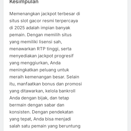
Kesimpulan
Memenangkan jackpot terbesar di
situs slot gacor resmi terpercaya
di 2025 adalah impian banyak
pemain. Dengan memilih situs
yang memiliki lisensi sah,
menawarkan RTP tinggi, serta
menyediakan jackpot progresif
yang menggiurkan, Anda
meningkatkan peluang untuk
meraih kemenangan besar. Selain
itu, manfaatkan bonus dan promosi
yang ditawarkan, kelola bankroll
Anda dengan bijak, dan tetap
bermain dengan sabar dan
konsisten. Dengan pendekatan
yang tepat, Anda bisa menjadi
salah satu pemain yang beruntung