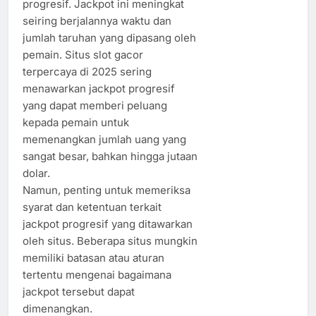
progresif. Jackpot ini meningkat
seiring berjalannya waktu dan
jumlah taruhan yang dipasang oleh
pemain. Situs slot gacor
terpercaya di 2025 sering
menawarkan jackpot progresif
yang dapat memberi peluang
kepada pemain untuk
memenangkan jumlah uang yang
sangat besar, bahkan hingga jutaan
dolar.
Namun, penting untuk memeriksa
syarat dan ketentuan terkait
jackpot progresif yang ditawarkan
oleh situs. Beberapa situs mungkin
memiliki batasan atau aturan
tertentu mengenai bagaimana
jackpot tersebut dapat
dimenangkan.