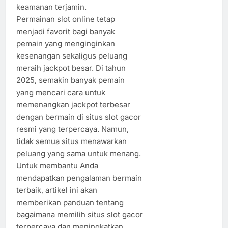
keamanan terjamin.
Permainan slot online tetap
menjadi favorit bagi banyak
pemain yang menginginkan
kesenangan sekaligus peluang
meraih jackpot besar. Di tahun
2025, semakin banyak pemain
yang mencari cara untuk
memenangkan jackpot terbesar
dengan bermain di situs slot gacor
resmi yang terpercaya. Namun,
tidak semua situs menawarkan
peluang yang sama untuk menang.
Untuk membantu Anda
mendapatkan pengalaman bermain
terbaik, artikel ini akan
memberikan panduan tentang
bagaimana memilih situs slot gacor
terpercaya dan meningkatkan