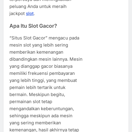
peluang Anda untuk meraih
jackpot
slot
.
Apa Itu Slot Gacor?
“Situs Slot Gacor” mengacu pada
mesin slot yang lebih sering
memberikan kemenangan
dibandingkan mesin lainnya. Mesin
yang dianggap gacor biasanya
memiliki frekuensi pembayaran
yang lebih tinggi, yang membuat
pemain lebih tertarik untuk
bermain. Meskipun begitu,
permainan slot tetap
mengandalkan keberuntungan,
sehingga meskipun ada mesin
yang sering memberikan
kemenangan, hasil akhirnya tetap