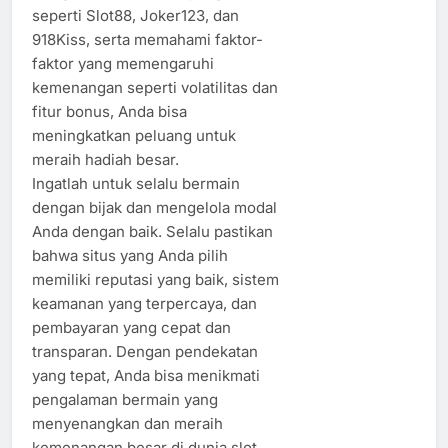
seperti Slot88, Joker123, dan
918Kiss, serta memahami faktor-
faktor yang memengaruhi
kemenangan seperti volatilitas dan
fitur bonus, Anda bisa
meningkatkan peluang untuk
meraih hadiah besar.
Ingatlah untuk selalu bermain
dengan bijak dan mengelola modal
Anda dengan baik. Selalu pastikan
bahwa situs yang Anda pilih
memiliki reputasi yang baik, sistem
keamanan yang terpercaya, dan
pembayaran yang cepat dan
transparan. Dengan pendekatan
yang tepat, Anda bisa menikmati
pengalaman bermain yang
menyenangkan dan meraih
kemenangan besar di dunia slot