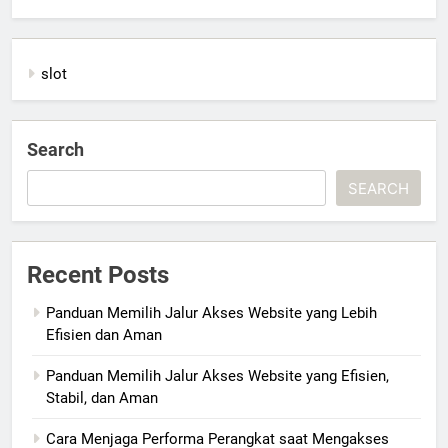
slot
Search
SEARCH
Recent Posts
Panduan Memilih Jalur Akses Website yang Lebih
Efisien dan Aman
Panduan Memilih Jalur Akses Website yang Efisien,
Stabil, dan Aman
Cara Menjaga Performa Perangkat saat Mengakses