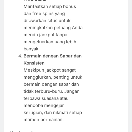
Manfaatkan setiap bonus
dan free spins yang
ditawarkan situs untuk
meningkatkan peluang Anda
meraih jackpot tanpa
mengeluarkan uang lebih
banyak.
Bermain dengan Sabar dan
Konsisten
Meskipun jackpot sangat
menggiurkan, penting untuk
bermain dengan sabar dan
tidak terburu-buru. Jangan
terbawa suasana atau
mencoba mengejar
kerugian, dan nikmati setiap
momen permainan.