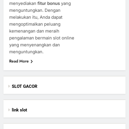
menyediakan
fitur bonus
yang
menguntungkan. Dengan
melakukan itu, Anda dapat
mengoptimalkan peluang
kemenangan dan meraih
pengalaman bermain slot online
yang menyenangkan dan
menguntungkan.
Read More
SLOT GACOR
link slot