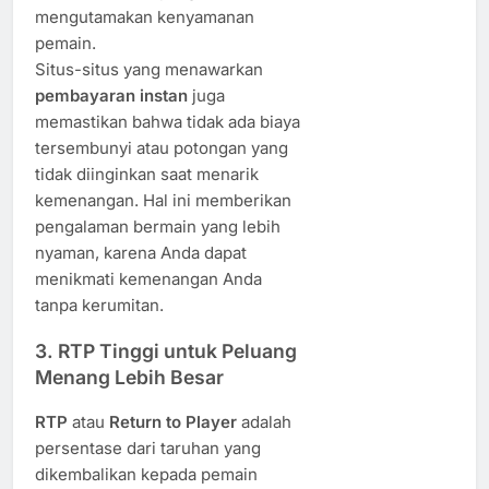
mengutamakan kenyamanan
pemain.
Situs-situs yang menawarkan
pembayaran instan
juga
memastikan bahwa tidak ada biaya
tersembunyi atau potongan yang
tidak diinginkan saat menarik
kemenangan. Hal ini memberikan
pengalaman bermain yang lebih
nyaman, karena Anda dapat
menikmati kemenangan Anda
tanpa kerumitan.
3.
RTP Tinggi untuk Peluang
Menang Lebih Besar
RTP
atau
Return to Player
adalah
persentase dari taruhan yang
dikembalikan kepada pemain