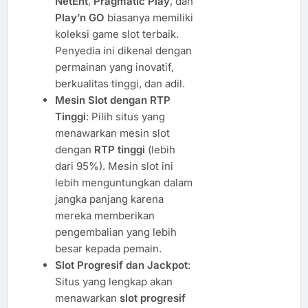
NetEnt
,
Pragmatic Play
, dan
Play’n GO
biasanya memiliki
koleksi game slot terbaik.
Penyedia ini dikenal dengan
permainan yang inovatif,
berkualitas tinggi, dan adil.
Mesin Slot dengan RTP
Tinggi
: Pilih situs yang
menawarkan mesin slot
dengan
RTP tinggi
(lebih
dari 95%). Mesin slot ini
lebih menguntungkan dalam
jangka panjang karena
mereka memberikan
pengembalian yang lebih
besar kepada pemain.
Slot Progresif dan Jackpot
:
Situs yang lengkap akan
menawarkan
slot progresif