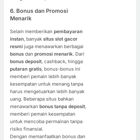
6.
Bonus dan Promosi
Menarik
Selain memberikan
pembayaran
instan
, banyak
situs slot gacor
resmi
juga menawarkan berbagai
bonus
dan
promosi menarik
. Dari
bonus deposit
, cashback, hingga
putaran gratis
, bonus-bonus ini
memberi pemain lebih banyak
kesempatan untuk menang tanpa
harus mengeluarkan lebih banyak
uang. Beberapa situs bahkan
menawarkan
bonus tanpa deposit
,
memberi pemain kesempatan
untuk mencoba permainan tanpa
risiko finansial.
Dengan memanfaatkan bonus dan