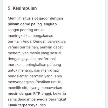
5.
Kesimpulan
Memilih
situs slot gacor dengan
pilihan game paling lengkap
sangat penting untuk
meningkatkan pengalaman
bermain Anda. Dengan banyaknya
variasi permainan, pemain dapat
menemukan mesin yang sesuai
dengan gaya dan preferensi
mereka, meningkatkan peluang
untuk menang, dan menikmati
pengalaman bermain yang lebih
menyenangkan. Pastikan untuk
memilih situs yang menawarkan
mesin dengan RTP tinggi
, bekerja
sama dengan
penyedia perangkat
lunak terpercaya
, dan