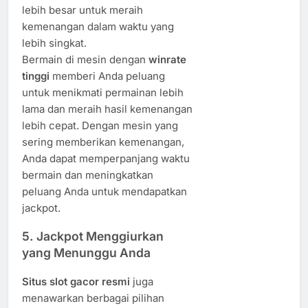
lebih besar untuk meraih
kemenangan dalam waktu yang
lebih singkat.
Bermain di mesin dengan
winrate
tinggi
memberi Anda peluang
untuk menikmati permainan lebih
lama dan meraih hasil kemenangan
lebih cepat. Dengan mesin yang
sering memberikan kemenangan,
Anda dapat memperpanjang waktu
bermain dan meningkatkan
peluang Anda untuk mendapatkan
jackpot.
5.
Jackpot Menggiurkan
yang Menunggu Anda
Situs slot gacor resmi
juga
menawarkan berbagai pilihan