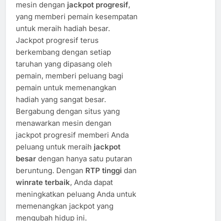
mesin dengan
jackpot progresif
,
yang memberi pemain kesempatan
untuk meraih hadiah besar.
Jackpot progresif terus
berkembang dengan setiap
taruhan yang dipasang oleh
pemain, memberi peluang bagi
pemain untuk memenangkan
hadiah yang sangat besar.
Bergabung dengan situs yang
menawarkan mesin dengan
jackpot progresif memberi Anda
peluang untuk meraih
jackpot
besar
dengan hanya satu putaran
beruntung. Dengan
RTP tinggi
dan
winrate terbaik
, Anda dapat
meningkatkan peluang Anda untuk
memenangkan jackpot yang
mengubah hidup ini.