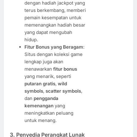
dengan hadiah jackpot yang
terus berkembang, memberi
pemain kesempatan untuk
memenangkan hadiah besar
yang dapat mengubah
hidup.
Fitur Bonus yang Beragam
:
Situs dengan koleksi game
lengkap juga akan
menawarkan
fitur bonus
yang menarik, seperti
putaran gratis
,
wild
symbols
,
scatter symbols
,
dan
pengganda
kemenangan
yang
meningkatkan peluang
untuk menang.
3.
Penyedia Perangkat Lunak