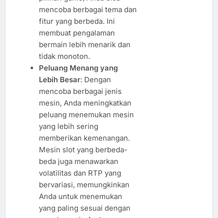
mencoba berbagai tema dan
fitur yang berbeda. Ini
membuat pengalaman
bermain lebih menarik dan
tidak monoton.
Peluang Menang yang
Lebih Besar
: Dengan
mencoba berbagai jenis
mesin, Anda meningkatkan
peluang menemukan mesin
yang lebih sering
memberikan kemenangan.
Mesin slot yang berbeda-
beda juga menawarkan
volatilitas dan RTP yang
bervariasi, memungkinkan
Anda untuk menemukan
yang paling sesuai dengan