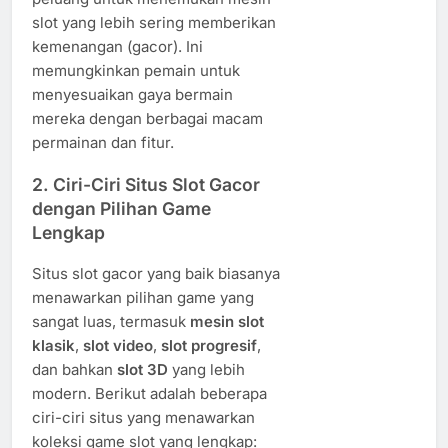
slot yang lebih sering memberikan
kemenangan (gacor). Ini
memungkinkan pemain untuk
menyesuaikan gaya bermain
mereka dengan berbagai macam
permainan dan fitur.
2.
Ciri-Ciri Situs Slot Gacor
dengan Pilihan Game
Lengkap
Situs slot gacor yang baik biasanya
menawarkan pilihan game yang
sangat luas, termasuk
mesin slot
klasik
,
slot video
,
slot progresif
,
dan bahkan
slot 3D
yang lebih
modern. Berikut adalah beberapa
ciri-ciri situs yang menawarkan
koleksi game slot yang lengkap: