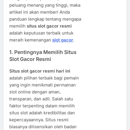
peluang menang yang tinggi, maka
artikel ini akan memberi Anda
panduan lengkap tentang mengapa
memilih
situs slot gacor resmi
adalah keputusan terbaik untuk
meraih kemenangan
slot gacor
.
1.
Pentingnya Memilih Situs
Slot Gacor Resmi
Situs slot gacor resmi hari ini
adalah pilihan terbaik bagi pemain
yang ingin menikmati permainan
slot online dengan aman,
transparan, dan adil. Salah satu
faktor terpenting dalam memilih
situs slot adalah kredibilitas dan
kepercayaannya. Situs resmi
biasanya dilisensikan oleh badan