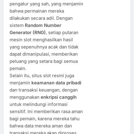
pengatur yang sah, yang menjamin
bahwa permainan mereka
dilakukan secara adil. Dengan
sistem
Random Number
Generator (RNG)
, setiap putaran
mesin slot menghasilkan hasil
yang sepenuhnya acak dan tidak
dapat dimanipulasi, memberikan
peluang yang setara bagi semua
pemain.
Selain itu, situs slot resmi juga
menjamin
keamanan data pribadi
dan transaksi keuangan, dengan
menggunakan
enkripsi canggih
untuk melindungi informasi
sensitif. Ini memberikan rasa aman
bagi pemain, karena mereka tahu
bahwa data mereka aman dan
transaksi mereka akan diproses