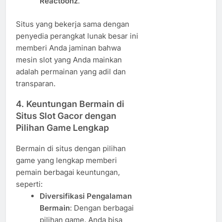
Reactoonz
.
Situs yang bekerja sama dengan
penyedia perangkat lunak besar ini
memberi Anda jaminan bahwa
mesin slot yang Anda mainkan
adalah permainan yang adil dan
transparan.
4.
Keuntungan Bermain di
Situs Slot Gacor dengan
Pilihan Game Lengkap
Bermain di situs dengan pilihan
game yang lengkap memberi
pemain berbagai keuntungan,
seperti:
Diversifikasi Pengalaman
Bermain
: Dengan berbagai
pilihan game, Anda bisa