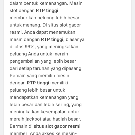
dalam bentuk kemenangan. Mesin
slot dengan
RTP tinggi
memberikan peluang lebih besar
untuk menang. Di situs slot gacor
resmi, Anda dapat menemukan
mesin dengan
RTP tinggi
, biasanya
di atas 96%, yang meningkatkan
peluang Anda untuk meraih
pengembalian yang lebih besar
dari setiap taruhan yang dipasang.
Pemain yang memilih mesin
dengan
RTP tinggi
memiliki
peluang lebih besar untuk
mendapatkan kemenangan yang
lebih besar dan lebih sering, yang
meningkatkan kesempatan untuk
meraih jackpot atau hadiah besar.
Bermain di
situs slot gacor resmi
memberi Anda akses ke mesin-