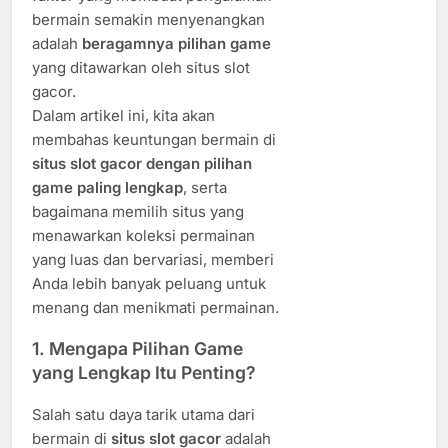
bermain semakin menyenangkan
adalah
beragamnya pilihan game
yang ditawarkan oleh situs slot
gacor.
Dalam artikel ini, kita akan
membahas keuntungan bermain di
situs slot gacor dengan pilihan
game paling lengkap
, serta
bagaimana memilih situs yang
menawarkan koleksi permainan
yang luas dan bervariasi, memberi
Anda lebih banyak peluang untuk
menang dan menikmati permainan.
1.
Mengapa Pilihan Game
yang Lengkap Itu Penting?
Salah satu daya tarik utama dari
bermain di
situs slot gacor
adalah