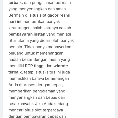
terbaik
, dan pengalaman bermain
yang menyenangkan dan aman.
Bermain di
situs slot gacor resmi
hari ini
memberikan banyak
keuntungan, salah satunya adalah
pembayaran instan
yang menjadi
fitur utama yang dicari oleh banyak
pemain. Tidak hanya menawarkan
peluang untuk memenangkan
hadiah besar dengan mesin yang
memiliki
RTP tinggi
dan
winrate
terbaik
, tetapi situs-situs ini juga
memastikan bahwa kemenangan
Anda diproses dengan cepat,
memberikan pengalaman yang
menyenangkan dan bebas dari
rasa khawatir. Jika Anda sedang
mencari situs slot terpercaya
dengan pembayaran cepat dan