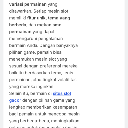
variasi permainan
yang
ditawarkan. Setiap mesin slot
memiliki
fitur unik
,
tema yang
berbeda
, dan
mekanisme
permainan
yang dapat
memengaruhi pengalaman
bermain Anda. Dengan banyaknya
pilihan game, pemain bisa
menemukan mesin slot yang
sesuai dengan preferensi mereka,
baik itu berdasarkan tema, jenis
permainan, atau tingkat volatilitas
yang mereka inginkan.
Selain itu, bermain di
situs slot
gacor
dengan pilihan game yang
lengkap memberikan kesempatan
bagi pemain untuk mencoba mesin
yang berbeda-beda, meningkatkan
peluang untuk menemukan mesin