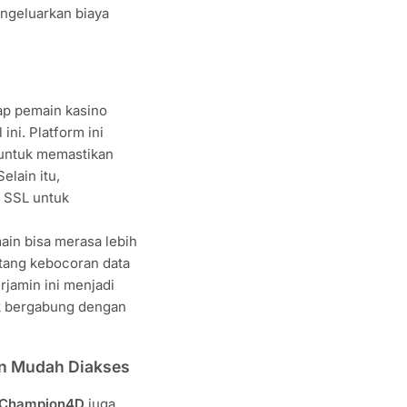
geluarkan biaya
ap pemain kasino
ni. Platform ini
 untuk memastikan
elain itu,
 SSL untuk
in bisa merasa lebih
ntang kebocoran data
jamin ini menjadi
k bergabung dengan
n Mudah Diakses
Champion4D
juga