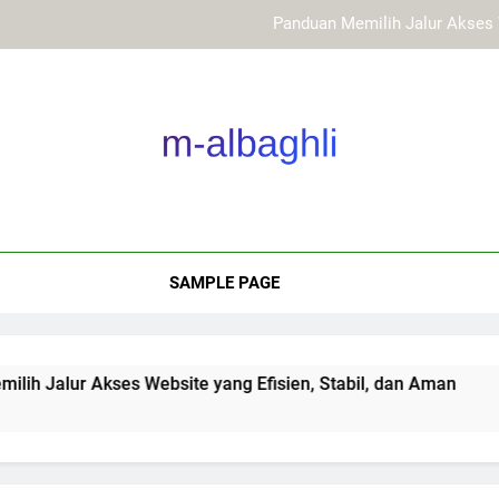
Panduan Memilih Jalur Akses W
Cara Menjaga Performa Perangk
Panduan Menjaga Privasi Perangkat
Panduan Memilih Jalur Akses
lbaghli
Panduan Memilih Jalur Akses W
roduk Kecantikan Berkualitas Di M Albaghli.
Cara Menjaga Performa Perangk
SAMPLE PAGE
Panduan Menjaga Privasi Perangkat
ses Website yang Efisien, Stabil, dan Aman
Cara Menja
3 Weeks Ago