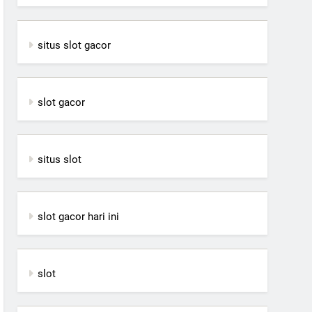
situs slot gacor
slot gacor
situs slot
slot gacor hari ini
slot