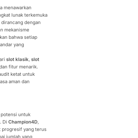
a menawarkan
angkat lunak terkemuka
ni dirancang dengan
 dan mekanisme
ikan bahwa setiap
tandar yang
ari
slot klasik
,
slot
an fitur menarik.
udit ketat untuk
rasa aman dan
 potensi untuk
. Di
Champion4D
,
 progresif yang terus
pai jumlah yang