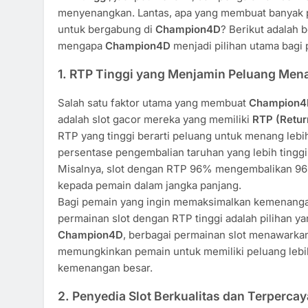
menyenangkan. Lantas, apa yang membuat banyak pe
untuk bergabung di
Champion4D
? Berikut adalah 
mengapa
Champion4D
menjadi pilihan utama bagi 
1.
RTP Tinggi yang Menjamin Peluang Men
Salah satu faktor utama yang membuat
Champion4
adalah slot gacor mereka yang memiliki
RTP (Retur
RTP yang tinggi berarti peluang untuk menang lebi
persentase pengembalian taruhan yang lebih tinggi
Misalnya, slot dengan RTP 96% mengembalikan 96%
kepada pemain dalam jangka panjang.
Bagi pemain yang ingin memaksimalkan kemenanga
permainan slot dengan RTP tinggi adalah pilihan yan
Champion4D
, berbagai permainan slot menawark
memungkinkan pemain untuk memiliki peluang lebi
kemenangan besar.
2.
Penyedia Slot Berkualitas dan Terpercay