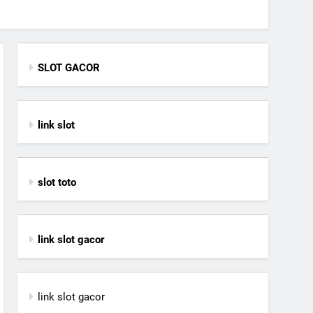
SLOT GACOR
link slot
slot toto
link slot gacor
link slot gacor