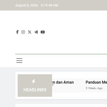
Skip
August 8, 2026
9:19:49 AM
to
content
M A
Dapatkan P
 yang Lebih Efisien dan Aman
Panduan Memilih Jalur Ak
2 Weeks Ago
HEADLINES