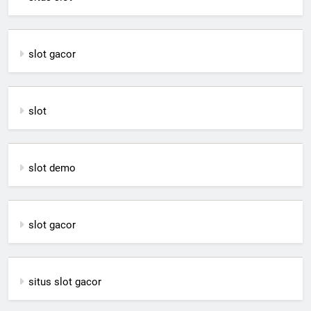
slot gacor
slot
slot demo
slot gacor
situs slot gacor