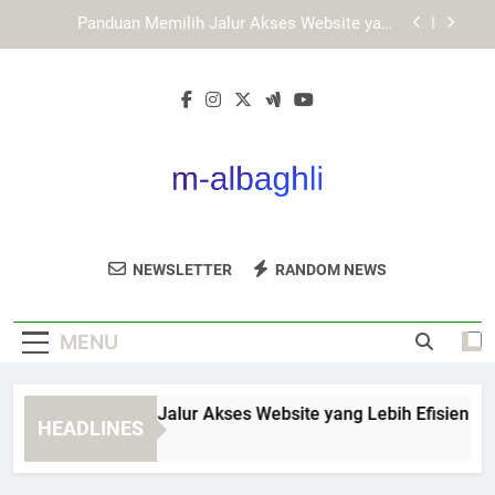
Skip
Cara Menjaga Performa Perangkat saat
to
Mengakses KAYA787 Alternatif
content
Panduan Menjaga Privasi Perangkat saat
Menggunakan KAYA787 Alternatif
Panduan Memilih Jalur Akses Website yang Lebih
Efisien dan Aman
Panduan Memilih Jalur Akses Website yang
Efisien, Stabil, dan Aman
Cara Menjaga Performa Perangkat saat
Mengakses KAYA787 Alternatif
M Albaghli
Dapatkan Produk Kecantikan Berkualitas Di
Panduan Menjaga Privasi Perangkat saat
NEWSLETTER
RANDOM NEWS
Menggunakan KAYA787 Alternatif
M Albaghli.
MENU
nduan Memilih Jalur Akses Website yang Lebih Efisien dan 
HEADLINES
Weeks Ago