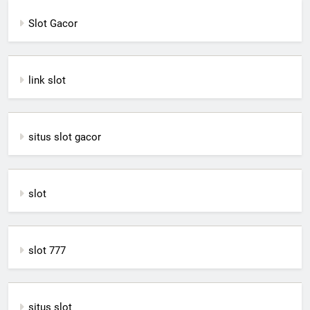
Slot Gacor
link slot
situs slot gacor
slot
slot 777
situs slot