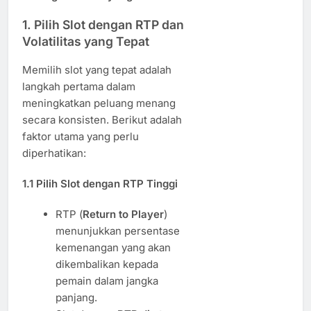
1. Pilih Slot dengan RTP dan
Volatilitas yang Tepat
Memilih slot yang tepat adalah
langkah pertama dalam
meningkatkan peluang menang
secara konsisten. Berikut adalah
faktor utama yang perlu
diperhatikan:
1.1 Pilih Slot dengan RTP Tinggi
RTP (
Return to Player
)
menunjukkan persentase
kemenangan yang akan
dikembalikan kepada
pemain dalam jangka
panjang.