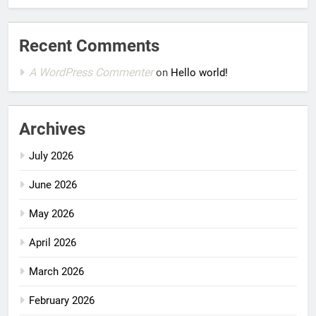
Recent Comments
A WordPress Commenter
on
Hello world!
Archives
July 2026
June 2026
May 2026
April 2026
March 2026
February 2026