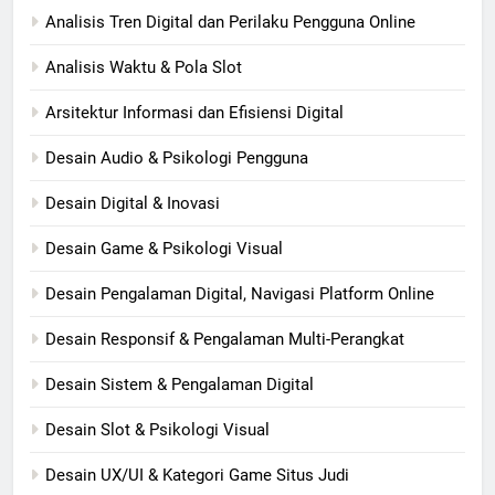
Analisis Tren Digital dan Perilaku Pengguna Online
Analisis Waktu & Pola Slot
Arsitektur Informasi dan Efisiensi Digital
Desain Audio & Psikologi Pengguna
Desain Digital & Inovasi
Desain Game & Psikologi Visual
Desain Pengalaman Digital, Navigasi Platform Online
Desain Responsif & Pengalaman Multi-Perangkat
Desain Sistem & Pengalaman Digital
Desain Slot & Psikologi Visual
Desain UX/UI & Kategori Game Situs Judi