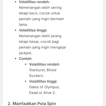
Volatilitas rendah:
Kemenangan lebih sering
tetapi kecil, cocok untuk
pemain yang ingin bermain
lama.
Volatilitas tinggi:
Kemenangan lebih jarang
tetapi besar, cocok bagi
pemain yang ingin mengejar
jackpot.
Contoh:
Volatilitas rendah:
Starburst, Blood
Suckers.
Volatilitas tinggi:
Gates of Olympus,
Dead or Alive 2.
2. Manfaatkan Pola Spin