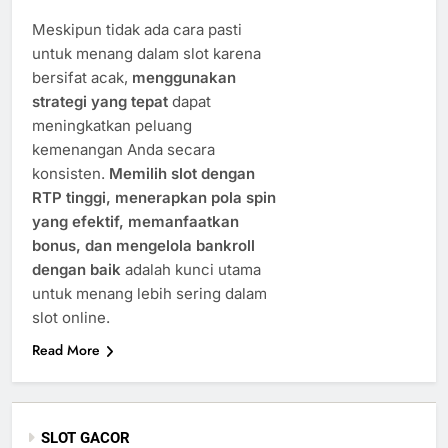
Meskipun tidak ada cara pasti
untuk menang dalam slot karena
bersifat acak,
menggunakan
strategi yang tepat
dapat
meningkatkan peluang
kemenangan Anda secara
konsisten.
Memilih slot dengan
RTP tinggi, menerapkan pola spin
yang efektif, memanfaatkan
bonus, dan mengelola bankroll
dengan baik
adalah kunci utama
untuk menang lebih sering dalam
slot online.
Read More
SLOT GACOR