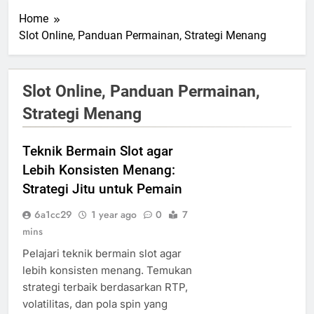
Home
Slot Online, Panduan Permainan, Strategi Menang
Slot Online, Panduan Permainan,
Strategi Menang
Teknik Bermain Slot agar
Lebih Konsisten Menang:
Strategi Jitu untuk Pemain
6a1cc29
1 year ago
0
7
mins
Pelajari teknik bermain slot agar
lebih konsisten menang. Temukan
strategi terbaik berdasarkan RTP,
volatilitas, dan pola spin yang