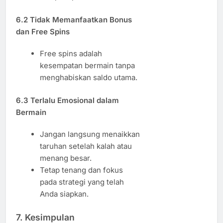
6.2 Tidak Memanfaatkan Bonus
dan Free Spins
Free spins adalah
kesempatan bermain tanpa
menghabiskan saldo utama.
6.3 Terlalu Emosional dalam
Bermain
Jangan langsung menaikkan
taruhan setelah kalah atau
menang besar.
Tetap tenang dan fokus
pada strategi yang telah
Anda siapkan.
7. Kesimpulan