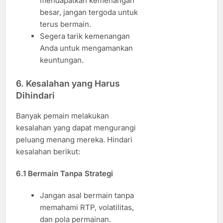
mendapatkan kemenangan
besar, jangan tergoda untuk
terus bermain.
Segera tarik kemenangan
Anda untuk mengamankan
keuntungan.
6. Kesalahan yang Harus
Dihindari
Banyak pemain melakukan
kesalahan yang dapat mengurangi
peluang menang mereka. Hindari
kesalahan berikut:
6.1 Bermain Tanpa Strategi
Jangan asal bermain tanpa
memahami RTP, volatilitas,
dan pola permainan.