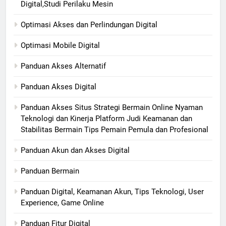
Digital,Studi Perilaku Mesin
Optimasi Akses dan Perlindungan Digital
Optimasi Mobile Digital
Panduan Akses Alternatif
Panduan Akses Digital
Panduan Akses Situs Strategi Bermain Online Nyaman
Teknologi dan Kinerja Platform Judi Keamanan dan
Stabilitas Bermain Tips Pemain Pemula dan Profesional
Panduan Akun dan Akses Digital
Panduan Bermain
Panduan Digital, Keamanan Akun, Tips Teknologi, User
Experience, Game Online
Panduan Fitur Digital