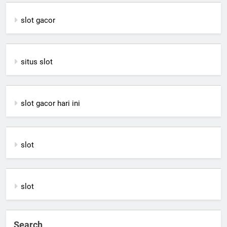
slot gacor
situs slot
slot gacor hari ini
slot
slot
Search