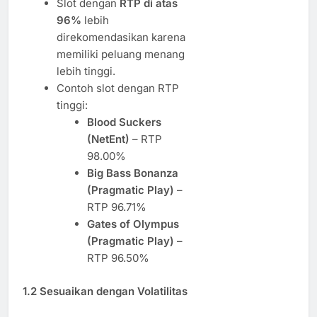
Slot dengan
RTP di atas
96%
lebih
direkomendasikan karena
memiliki peluang menang
lebih tinggi.
Contoh slot dengan RTP
tinggi:
Blood Suckers
(NetEnt)
– RTP
98.00%
Big Bass Bonanza
(Pragmatic Play)
–
RTP 96.71%
Gates of Olympus
(Pragmatic Play)
–
RTP 96.50%
1.2 Sesuaikan dengan Volatilitas