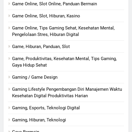
Game Online, Slot Online, Panduan Bermain
Game Online, Slot, Hiburan, Kasino
Game Online, Tips Gaming Sehat, Kesehatan Mental,
Pengelolaan Stres, Hiburan Digital
Game, Hiburan, Panduan, Slot
Game, Produktivitas, Kesehatan Mental, Tips Gaming,
Gaya Hidup Sehat
Gaming / Game Design
Gaming Lifestyle Pengembangan Diri Manajemen Waktu
Kesehatan Digital Produktivitas Harian
Gaming, Esports, Teknologi Digital
Gaming, Hiburan, Teknologi