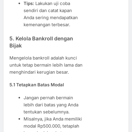
Tips:
Lakukan uji coba
sendiri dan catat kapan
Anda sering mendapatkan
kemenangan terbesar.
5. Kelola Bankroll dengan
Bijak
Mengelola bankroll adalah kunci
untuk tetap bermain lebih lama dan
menghindari kerugian besar.
5.1 Tetapkan Batas Modal
Jangan pernah bermain
lebih dari batas yang Anda
tentukan sebelumnya.
Misalnya, jika Anda memiliki
modal Rp500.000, tetaplah