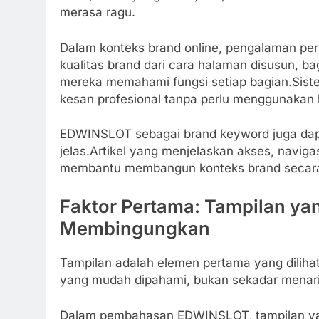
merasa ragu.
Dalam konteks brand online, pengalaman pe
kualitas brand dari cara halaman disusun, 
mereka memahami fungsi setiap bagian.Si
kesan profesional tanpa perlu menggunakan k
EDWINSLOT sebagai brand keyword juga dap
jelas.Artikel yang menjelaskan akses, navi
membantu membangun konteks brand secara l
Faktor Pertama: Tampilan ya
Membingungkan
Tampilan adalah elemen pertama yang dilihat
yang mudah dipahami, bukan sekadar menarik
Dalam pembahasan EDWINSLOT, tampilan yan