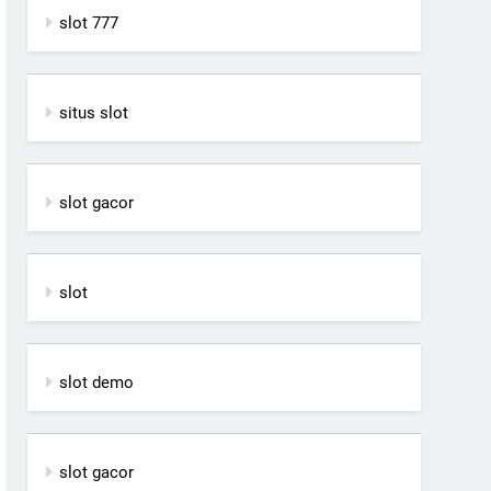
slot 777
situs slot
slot gacor
slot
slot demo
slot gacor