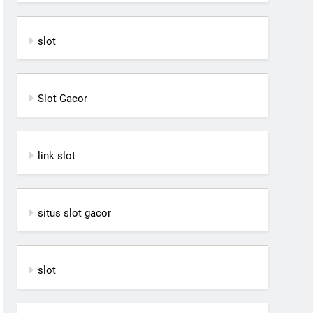
slot
Slot Gacor
link slot
situs slot gacor
slot