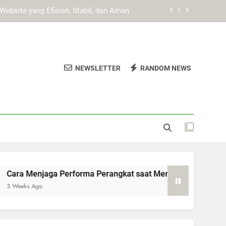
ebsite yang Efisien, Stabil, dan Aman
at saat Mengakses KAYA787 Alternatif
 saat Menggunakan KAYA787 Alternatif
NEWSLETTER
RANDOM NEWS
 Website yang Lebih Efisien dan Aman
ebsite yang Efisien, Stabil, dan Aman
at saat Mengakses KAYA787 Alternatif
 saat Menggunakan KAYA787 Alternatif
aga Performa Perangkat saat Mengakses KAYA787 Alternatif