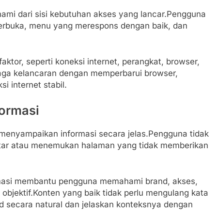
ami dari sisi kebutuhan akses yang lancar.Pengguna
erbuka, menu yang merespons dengan baik, dan
ktor, seperti koneksi internet, perangkat, browser,
ga kelancaran dengan memperbarui browser,
 internet stabil.
formasi
enyampaikan informasi secara jelas.Pengguna tidak
utar atau menemukan halaman yang tidak memberikan
masi membantu pengguna memahami brand, akses,
objektif.Konten yang baik tidak perlu mengulang kata
d secara natural dan jelaskan konteksnya dengan