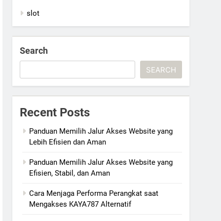
slot
Search
SEARCH
Recent Posts
Panduan Memilih Jalur Akses Website yang
Lebih Efisien dan Aman
Panduan Memilih Jalur Akses Website yang
Efisien, Stabil, dan Aman
Cara Menjaga Performa Perangkat saat
Mengakses KAYA787 Alternatif