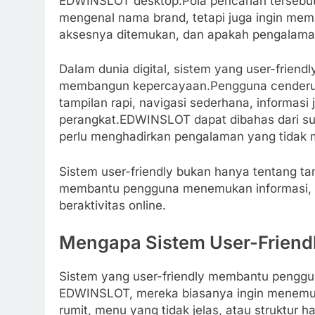
EDWINSLOT desktop.Pola pencarian tersebu
mengenal nama brand, tetapi juga ingin me
aksesnya ditemukan, dan apakah pengalama
Dalam dunia digital, sistem yang user-friendl
membangun kepercayaan.Pengguna cenderun
tampilan rapi, navigasi sederhana, informasi j
perangkat.EDWINSLOT dapat dibahas dari sud
perlu menghadirkan pengalaman yang tidak 
Sistem user-friendly bukan hanya tentang ta
membantu pengguna menemukan informasi, 
beraktivitas online.
Mengapa Sistem User-Friendl
Sistem yang user-friendly membantu peng
EDWINSLOT, mereka biasanya ingin menemuk
rumit, menu yang tidak jelas, atau struktu