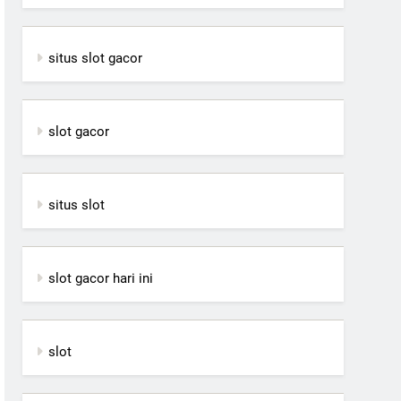
situs slot gacor
slot gacor
situs slot
slot gacor hari ini
slot