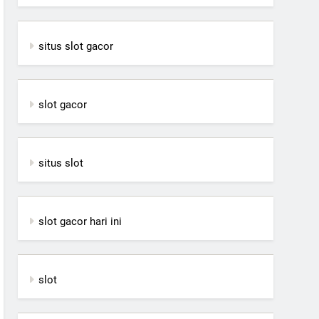
situs slot gacor
slot gacor
situs slot
slot gacor hari ini
slot