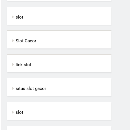
slot
Slot Gacor
link slot
situs slot gacor
slot