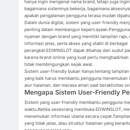
hanya ingin mengenal nama brand, tetapi juga ing
bagaimana sistemnya bekerja, bagaimana aksesnya
apakah pengalaman pengguna terasa mudah dipaha
Dalam dunia digital, sistem yang user-friendly menj
penting dalam membangun kepercayaan.Pengguna 
nyaman dengan brand yang memiliki tampilan rapi, 
informasi jelas, serta akses yang stabil di berbagai
perangkat.EDWINSLOT dapat dibahas dari sudut pa
karena brand online yang kuat perlu menghadirka
tidak membingungkan sejak awal.
Sistem user-friendly bukan hanya tentang tampila
yang baik harus membantu pengguna menemukan 
alur halaman, dan merasa aman saat beraktivitas on
Mengapa Sistem User-Friendly Pe
Sistem yang user-friendly membantu pengguna m
waktu.Ketika seseorang membuka EDWINSLOT, mer
menemukan informasi utama secara cepat.Tampilan
yang tidak jelas, atau struktur halaman yang bera