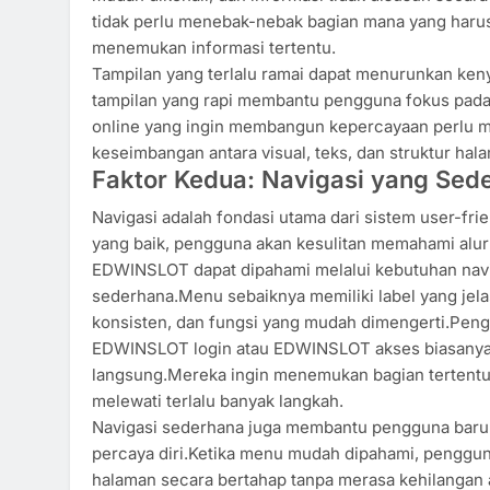
tidak perlu menebak-nebak bagian mana yang haru
menemukan informasi tertentu.
Tampilan yang terlalu ramai dapat menurunkan ken
tampilan yang rapi membantu pengguna fokus pada
online yang ingin membangun kepercayaan perlu 
keseimbangan antara visual, teks, dan struktur hal
Faktor Kedua: Navigasi yang Sed
Navigasi adalah fondasi utama dari sistem user-fri
yang baik, pengguna akan kesulitan memahami alur
EDWINSLOT dapat dipahami melalui kebutuhan nav
sederhana.Menu sebaiknya memiliki label yang jel
konsisten, dan fungsi yang mudah dimengerti.Pen
EDWINSLOT login atau EDWINSLOT akses biasanya 
langsung.Mereka ingin menemukan bagian tertentu
melewati terlalu banyak langkah.
Navigasi sederhana juga membantu pengguna baru
percaya diri.Ketika menu mudah dipahami, penggun
halaman secara bertahap tanpa merasa kehilangan 