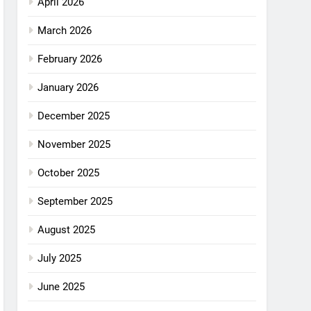
April 2026
March 2026
February 2026
January 2026
December 2025
November 2025
October 2025
September 2025
August 2025
July 2025
June 2025