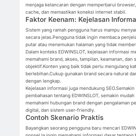
menjaga kelancaran dengan memperbarui browser
cache, dan memastikan koneksi internet stabil.
Faktor Keenam: Kejelasan Informa
Sistem yang ramah pengguna harus mampu menyam
secara jelas.Pengguna tidak ingin membaca penjel
putar atau menemukan halaman yang tidak memberi
Dalam konteks EDWINSLOT, kejelasan informasi 
memahami brand, akses, tampilan, keamanan, dan s
objektif.Konten yang baik tidak perlu mengulang ka
berlebihan.Cukup gunakan brand secara natural da
dengan lengkap.
Kejelasan informasi juga mendukung SEO.Semakin 
pembahasan tentang EDWINSLOT, semakin mudah 
memahami hubungan brand dengan pengalaman pe
digital, dan sistem user-friendly.
Contoh Skenario Praktis
Bayangkan seorang pengguna baru mencari EDWIN
ponsel.Ia ingin memahami informasi dasar tentang