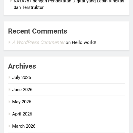
KAYA787 dengan Pendekatan Digital yang Lebih Ringkas
dan Terstruktur
Recent Comments
A WordPress Commenter
on
Hello world!
Archives
July 2026
June 2026
May 2026
April 2026
March 2026