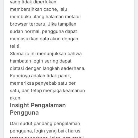
yang tidak diperlukan,
membersihkan cache, lalu
membuka ulang halaman melalui
browser terbaru. Jika tampilan
sudah normal, pengguna dapat
memasukkan data akun dengan
teliti.
Skenario ini menunjukkan bahwa
hambatan login sering dapat
diatasi dengan langkah sederhana.
Kuncinya adalah tidak panik,
memeriksa penyebab satu per
satu, dan tetap menjaga keamanan
akun.
Insight Pengalaman
Pengguna
Dari sudut pandang pengalaman
pengguna, login yang baik harus