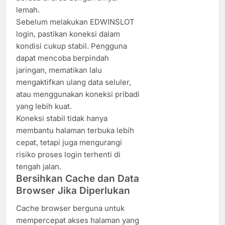
lemah.
Sebelum melakukan EDWINSLOT
login, pastikan koneksi dalam
kondisi cukup stabil. Pengguna
dapat mencoba berpindah
jaringan, mematikan lalu
mengaktifkan ulang data seluler,
atau menggunakan koneksi pribadi
yang lebih kuat.
Koneksi stabil tidak hanya
membantu halaman terbuka lebih
cepat, tetapi juga mengurangi
risiko proses login terhenti di
tengah jalan.
Bersihkan Cache dan Data
Browser Jika Diperlukan
Cache browser berguna untuk
mempercepat akses halaman yang