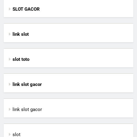
SLOT GACOR
link slot
slot toto
link slot gacor
link slot gacor
slot