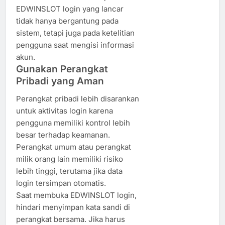
EDWINSLOT login yang lancar
tidak hanya bergantung pada
sistem, tetapi juga pada ketelitian
pengguna saat mengisi informasi
akun.
Gunakan Perangkat
Pribadi yang Aman
Perangkat pribadi lebih disarankan
untuk aktivitas login karena
pengguna memiliki kontrol lebih
besar terhadap keamanan.
Perangkat umum atau perangkat
milik orang lain memiliki risiko
lebih tinggi, terutama jika data
login tersimpan otomatis.
Saat membuka EDWINSLOT login,
hindari menyimpan kata sandi di
perangkat bersama. Jika harus