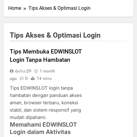
Home
Tips Akses & Optimasi Login
Tips Akses & Optimasi Login
Tips Membuka EDWINSLOT
Login Tanpa Hambatan
6a1cc29
1 month
ago
0
14 mins
Tips EDWINSLOT login tanpa
hambatan dengan panduan akses
aman, browser terbaru, koneksi
stabil, dan sistem responsif yang
mudah dipahami.
Memahami EDWINSLOT
Login dalam Aktivitas