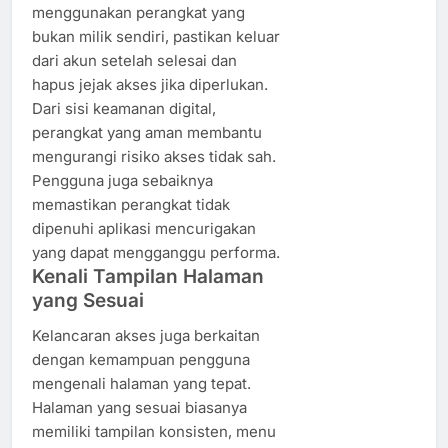
menggunakan perangkat yang
bukan milik sendiri, pastikan keluar
dari akun setelah selesai dan
hapus jejak akses jika diperlukan.
Dari sisi keamanan digital,
perangkat yang aman membantu
mengurangi risiko akses tidak sah.
Pengguna juga sebaiknya
memastikan perangkat tidak
dipenuhi aplikasi mencurigakan
yang dapat mengganggu performa.
Kenali Tampilan Halaman
yang Sesuai
Kelancaran akses juga berkaitan
dengan kemampuan pengguna
mengenali halaman yang tepat.
Halaman yang sesuai biasanya
memiliki tampilan konsisten, menu