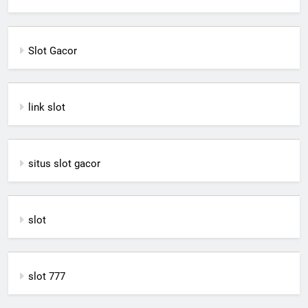
Slot Gacor
link slot
situs slot gacor
slot
slot 777