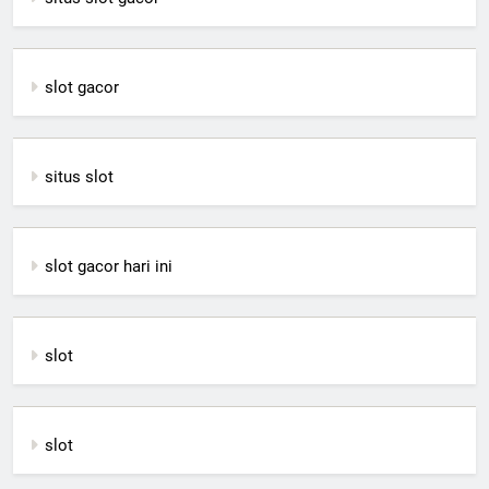
slot gacor
situs slot
slot gacor hari ini
slot
slot