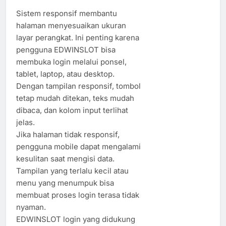
Sistem responsif membantu
halaman menyesuaikan ukuran
layar perangkat. Ini penting karena
pengguna EDWINSLOT bisa
membuka login melalui ponsel,
tablet, laptop, atau desktop.
Dengan tampilan responsif, tombol
tetap mudah ditekan, teks mudah
dibaca, dan kolom input terlihat
jelas.
Jika halaman tidak responsif,
pengguna mobile dapat mengalami
kesulitan saat mengisi data.
Tampilan yang terlalu kecil atau
menu yang menumpuk bisa
membuat proses login terasa tidak
nyaman.
EDWINSLOT login yang didukung