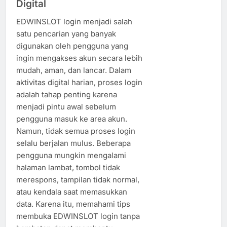
Digital
EDWINSLOT login menjadi salah
satu pencarian yang banyak
digunakan oleh pengguna yang
ingin mengakses akun secara lebih
mudah, aman, dan lancar. Dalam
aktivitas digital harian, proses login
adalah tahap penting karena
menjadi pintu awal sebelum
pengguna masuk ke area akun.
Namun, tidak semua proses login
selalu berjalan mulus. Beberapa
pengguna mungkin mengalami
halaman lambat, tombol tidak
merespons, tampilan tidak normal,
atau kendala saat memasukkan
data. Karena itu, memahami tips
membuka EDWINSLOT login tanpa