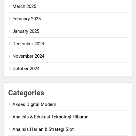
March 2025
February 2025
January 2025
December 2024
November 2024
October 2024
Categories
Akses Digital Modern
Analisis & Edukasi Teknologi Hiburan
Analisis Harian & Strategi Slot