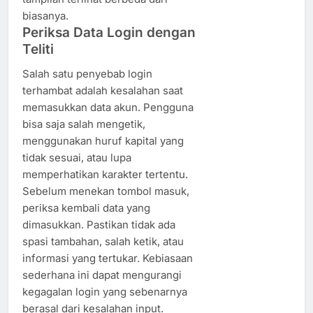
biasanya.
Periksa Data Login dengan
Teliti
Salah satu penyebab login
terhambat adalah kesalahan saat
memasukkan data akun. Pengguna
bisa saja salah mengetik,
menggunakan huruf kapital yang
tidak sesuai, atau lupa
memperhatikan karakter tertentu.
Sebelum menekan tombol masuk,
periksa kembali data yang
dimasukkan. Pastikan tidak ada
spasi tambahan, salah ketik, atau
informasi yang tertukar. Kebiasaan
sederhana ini dapat mengurangi
kegagalan login yang sebenarnya
berasal dari kesalahan input.