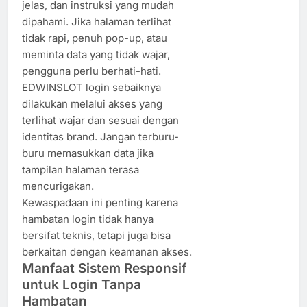
jelas, dan instruksi yang mudah
dipahami. Jika halaman terlihat
tidak rapi, penuh pop-up, atau
meminta data yang tidak wajar,
pengguna perlu berhati-hati.
EDWINSLOT login sebaiknya
dilakukan melalui akses yang
terlihat wajar dan sesuai dengan
identitas brand. Jangan terburu-
buru memasukkan data jika
tampilan halaman terasa
mencurigakan.
Kewaspadaan ini penting karena
hambatan login tidak hanya
bersifat teknis, tetapi juga bisa
berkaitan dengan keamanan akses.
Manfaat Sistem Responsif
untuk Login Tanpa
Hambatan