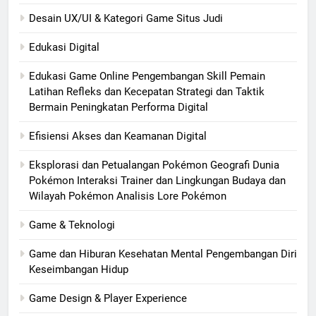
Desain UX/UI & Kategori Game Situs Judi
Edukasi Digital
Edukasi Game Online Pengembangan Skill Pemain
Latihan Refleks dan Kecepatan Strategi dan Taktik
Bermain Peningkatan Performa Digital
Efisiensi Akses dan Keamanan Digital
Eksplorasi dan Petualangan Pokémon Geografi Dunia
Pokémon Interaksi Trainer dan Lingkungan Budaya dan
Wilayah Pokémon Analisis Lore Pokémon
Game & Teknologi
Game dan Hiburan Kesehatan Mental Pengembangan Diri
Keseimbangan Hidup
Game Design & Player Experience