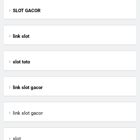
SLOT GACOR
link slot
slot toto
link slot gacor
link slot gacor
slot