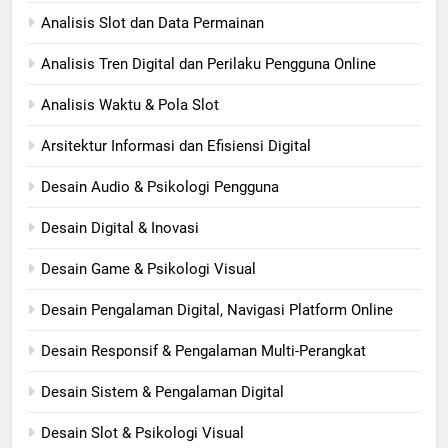
Analisis Slot dan Data Permainan
Analisis Tren Digital dan Perilaku Pengguna Online
Analisis Waktu & Pola Slot
Arsitektur Informasi dan Efisiensi Digital
Desain Audio & Psikologi Pengguna
Desain Digital & Inovasi
Desain Game & Psikologi Visual
Desain Pengalaman Digital, Navigasi Platform Online
Desain Responsif & Pengalaman Multi-Perangkat
Desain Sistem & Pengalaman Digital
Desain Slot & Psikologi Visual