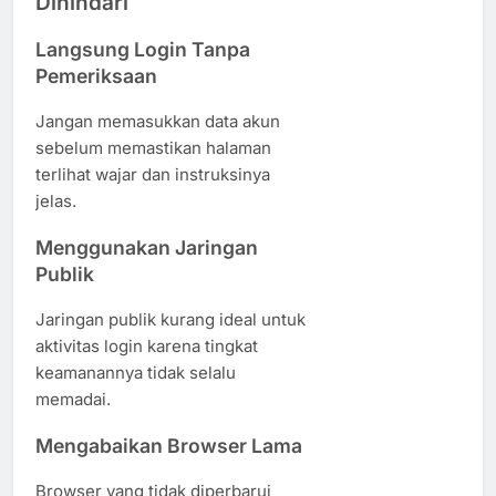
Dihindari
Langsung Login Tanpa
Pemeriksaan
Jangan memasukkan data akun
sebelum memastikan halaman
terlihat wajar dan instruksinya
jelas.
Menggunakan Jaringan
Publik
Jaringan publik kurang ideal untuk
aktivitas login karena tingkat
keamanannya tidak selalu
memadai.
Mengabaikan Browser Lama
Browser yang tidak diperbarui