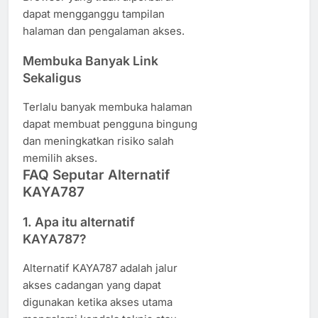
dapat mengganggu tampilan
halaman dan pengalaman akses.
Membuka Banyak Link
Sekaligus
Terlalu banyak membuka halaman
dapat membuat pengguna bingung
dan meningkatkan risiko salah
memilih akses.
FAQ Seputar Alternatif
KAYA787
1. Apa itu alternatif
KAYA787?
Alternatif KAYA787 adalah jalur
akses cadangan yang dapat
digunakan ketika akses utama