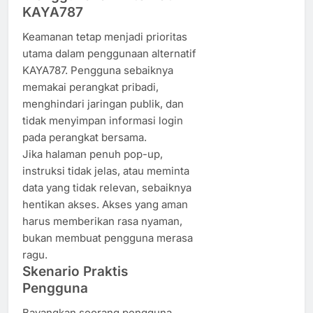
KAYA787
Keamanan tetap menjadi prioritas
utama dalam penggunaan alternatif
KAYA787. Pengguna sebaiknya
memakai perangkat pribadi,
menghindari jaringan publik, dan
tidak menyimpan informasi login
pada perangkat bersama.
Jika halaman penuh pop-up,
instruksi tidak jelas, atau meminta
data yang tidak relevan, sebaiknya
hentikan akses. Akses yang aman
harus memberikan rasa nyaman,
bukan membuat pengguna merasa
ragu.
Skenario Praktis
Pengguna
Bayangkan seorang pengguna