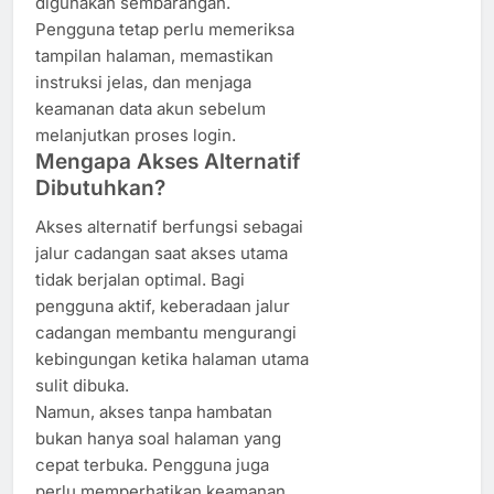
digunakan sembarangan.
Pengguna tetap perlu memeriksa
tampilan halaman, memastikan
instruksi jelas, dan menjaga
keamanan data akun sebelum
melanjutkan proses login.
Mengapa Akses Alternatif
Dibutuhkan?
Akses alternatif berfungsi sebagai
jalur cadangan saat akses utama
tidak berjalan optimal. Bagi
pengguna aktif, keberadaan jalur
cadangan membantu mengurangi
kebingungan ketika halaman utama
sulit dibuka.
Namun, akses tanpa hambatan
bukan hanya soal halaman yang
cepat terbuka. Pengguna juga
perlu memperhatikan keamanan,