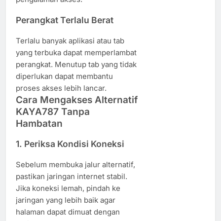
Perangkat Terlalu Berat
Terlalu banyak aplikasi atau tab
yang terbuka dapat memperlambat
perangkat. Menutup tab yang tidak
diperlukan dapat membantu
proses akses lebih lancar.
Cara Mengakses Alternatif
KAYA787 Tanpa
Hambatan
1. Periksa Kondisi Koneksi
Sebelum membuka jalur alternatif,
pastikan jaringan internet stabil.
Jika koneksi lemah, pindah ke
jaringan yang lebih baik agar
halaman dapat dimuat dengan