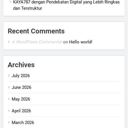
KAYA787 dengan Pendekatan Digital yang Lebih Ringkas
dan Terstruktur
Recent Comments
A WordPress Commenter
on
Hello world!
Archives
July 2026
June 2026
May 2026
April 2026
March 2026