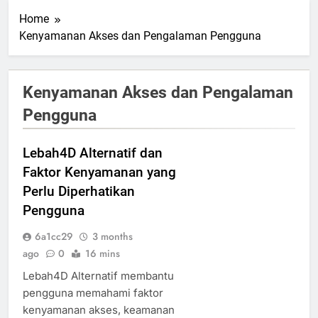
Home
Kenyamanan Akses dan Pengalaman Pengguna
Kenyamanan Akses dan Pengalaman
Pengguna
Lebah4D Alternatif dan
Faktor Kenyamanan yang
Perlu Diperhatikan
Pengguna
6a1cc29
3 months
ago
0
16 mins
Lebah4D Alternatif membantu
pengguna memahami faktor
kenyamanan akses, keamanan