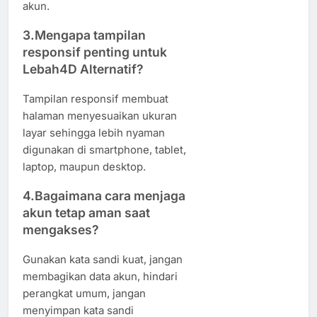
akun.
3.Mengapa tampilan
responsif penting untuk
Lebah4D Alternatif?
Tampilan responsif membuat
halaman menyesuaikan ukuran
layar sehingga lebih nyaman
digunakan di smartphone, tablet,
laptop, maupun desktop.
4.Bagaimana cara menjaga
akun tetap aman saat
mengakses?
Gunakan kata sandi kuat, jangan
membagikan data akun, hindari
perangkat umum, jangan
menyimpan kata sandi