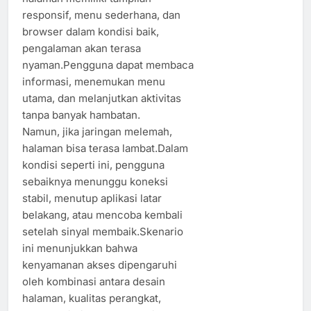
responsif, menu sederhana, dan
browser dalam kondisi baik,
pengalaman akan terasa
nyaman.Pengguna dapat membaca
informasi, menemukan menu
utama, dan melanjutkan aktivitas
tanpa banyak hambatan.
Namun, jika jaringan melemah,
halaman bisa terasa lambat.Dalam
kondisi seperti ini, pengguna
sebaiknya menunggu koneksi
stabil, menutup aplikasi latar
belakang, atau mencoba kembali
setelah sinyal membaik.Skenario
ini menunjukkan bahwa
kenyamanan akses dipengaruhi
oleh kombinasi antara desain
halaman, kualitas perangkat,