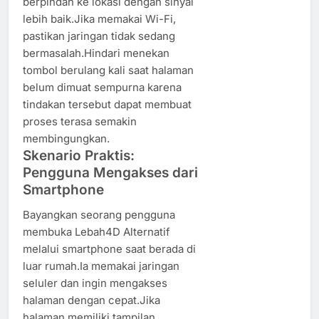
berpindah ke lokasi dengan sinyal
lebih baik.Jika memakai Wi-Fi,
pastikan jaringan tidak sedang
bermasalah.Hindari menekan
tombol berulang kali saat halaman
belum dimuat sempurna karena
tindakan tersebut dapat membuat
proses terasa semakin
membingungkan.
Skenario Praktis:
Pengguna Mengakses dari
Smartphone
Bayangkan seorang pengguna
membuka Lebah4D Alternatif
melalui smartphone saat berada di
luar rumah.Ia memakai jaringan
seluler dan ingin mengakses
halaman dengan cepat.Jika
halaman memiliki tampilan