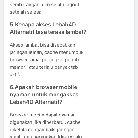
sembarangan, dan selalu logout
setelah selesai.
5.Kenapa akses Lebah4D
Alternatif bisa terasa lambat?
Akses lambat bisa disebabkan
jaringan lemah, cache menumpuk,
browser lama, perangkat penuh
memori, atau terlalu banyak tab
aktif.
6.Apakah browser mobile
nyaman untuk mengakses
Lebah4D Alternatif?
Browser mobile dapat nyaman
digunakan jika diperbarui, cache
dikelola dengan baik, jaringan
stabil, dan perangkat tidak terlalu