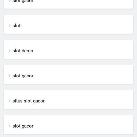
slot gacor
slot
slot demo
slot gacor
situs slot gacor
slot gacor