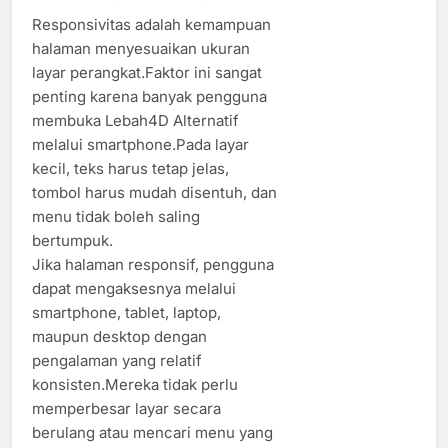
Responsivitas adalah kemampuan
halaman menyesuaikan ukuran
layar perangkat.Faktor ini sangat
penting karena banyak pengguna
membuka Lebah4D Alternatif
melalui smartphone.Pada layar
kecil, teks harus tetap jelas,
tombol harus mudah disentuh, dan
menu tidak boleh saling
bertumpuk.
Jika halaman responsif, pengguna
dapat mengaksesnya melalui
smartphone, tablet, laptop,
maupun desktop dengan
pengalaman yang relatif
konsisten.Mereka tidak perlu
memperbesar layar secara
berulang atau mencari menu yang