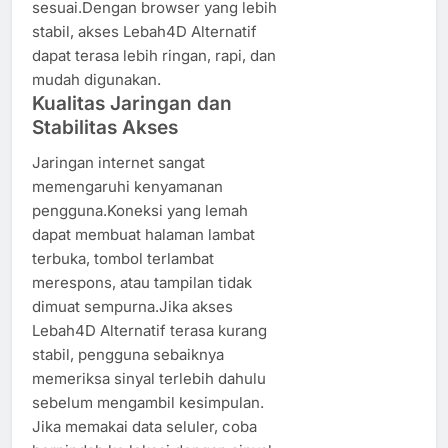
sesuai.Dengan browser yang lebih
stabil, akses Lebah4D Alternatif
dapat terasa lebih ringan, rapi, dan
mudah digunakan.
Kualitas Jaringan dan
Stabilitas Akses
Jaringan internet sangat
memengaruhi kenyamanan
pengguna.Koneksi yang lemah
dapat membuat halaman lambat
terbuka, tombol terlambat
merespons, atau tampilan tidak
dimuat sempurna.Jika akses
Lebah4D Alternatif terasa kurang
stabil, pengguna sebaiknya
memeriksa sinyal terlebih dahulu
sebelum mengambil kesimpulan.
Jika memakai data seluler, coba