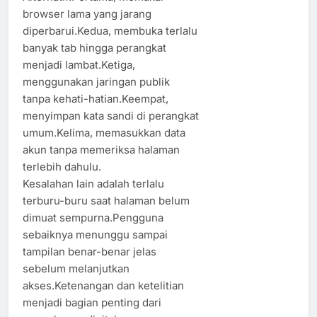
browser lama yang jarang
diperbarui.Kedua, membuka terlalu
banyak tab hingga perangkat
menjadi lambat.Ketiga,
menggunakan jaringan publik
tanpa kehati-hatian.Keempat,
menyimpan kata sandi di perangkat
umum.Kelima, memasukkan data
akun tanpa memeriksa halaman
terlebih dahulu.
Kesalahan lain adalah terlalu
terburu-buru saat halaman belum
dimuat sempurna.Pengguna
sebaiknya menunggu sampai
tampilan benar-benar jelas
sebelum melanjutkan
akses.Ketenangan dan ketelitian
menjadi bagian penting dari