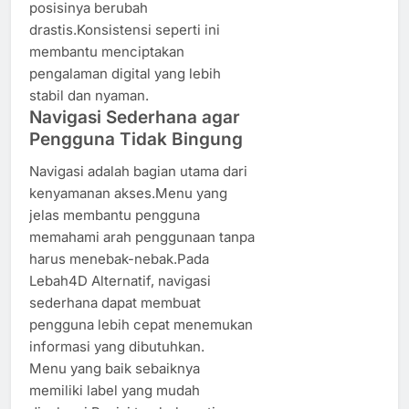
posisinya berubah
drastis.Konsistensi seperti ini
membantu menciptakan
pengalaman digital yang lebih
stabil dan nyaman.
Navigasi Sederhana agar
Pengguna Tidak Bingung
Navigasi adalah bagian utama dari
kenyamanan akses.Menu yang
jelas membantu pengguna
memahami arah penggunaan tanpa
harus menebak-nebak.Pada
Lebah4D Alternatif, navigasi
sederhana dapat membuat
pengguna lebih cepat menemukan
informasi yang dibutuhkan.
Menu yang baik sebaiknya
memiliki label yang mudah