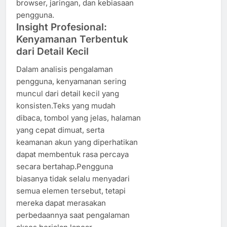
browser, jaringan, dan kebiasaan
pengguna.
Insight Profesional:
Kenyamanan Terbentuk
dari Detail Kecil
Dalam analisis pengalaman
pengguna, kenyamanan sering
muncul dari detail kecil yang
konsisten.Teks yang mudah
dibaca, tombol yang jelas, halaman
yang cepat dimuat, serta
keamanan akun yang diperhatikan
dapat membentuk rasa percaya
secara bertahap.Pengguna
biasanya tidak selalu menyadari
semua elemen tersebut, tetapi
mereka dapat merasakan
perbedaannya saat pengalaman