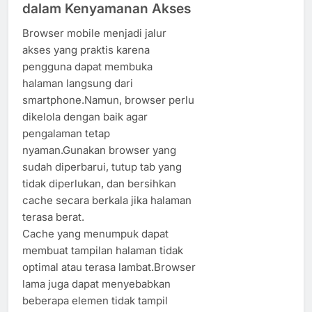
dalam Kenyamanan Akses
Browser mobile menjadi jalur
akses yang praktis karena
pengguna dapat membuka
halaman langsung dari
smartphone.Namun, browser perlu
dikelola dengan baik agar
pengalaman tetap
nyaman.Gunakan browser yang
sudah diperbarui, tutup tab yang
tidak diperlukan, dan bersihkan
cache secara berkala jika halaman
terasa berat.
Cache yang menumpuk dapat
membuat tampilan halaman tidak
optimal atau terasa lambat.Browser
lama juga dapat menyebabkan
beberapa elemen tidak tampil