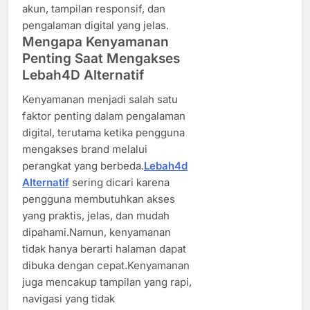
akun, tampilan responsif, dan
pengalaman digital yang jelas.
Mengapa Kenyamanan
Penting Saat Mengakses
Lebah4D Alternatif
Kenyamanan menjadi salah satu
faktor penting dalam pengalaman
digital, terutama ketika pengguna
mengakses brand melalui
perangkat yang berbeda.
Lebah4d
Alternatif
sering dicari karena
pengguna membutuhkan akses
yang praktis, jelas, dan mudah
dipahami.Namun, kenyamanan
tidak hanya berarti halaman dapat
dibuka dengan cepat.Kenyamanan
juga mencakup tampilan yang rapi,
navigasi yang tidak