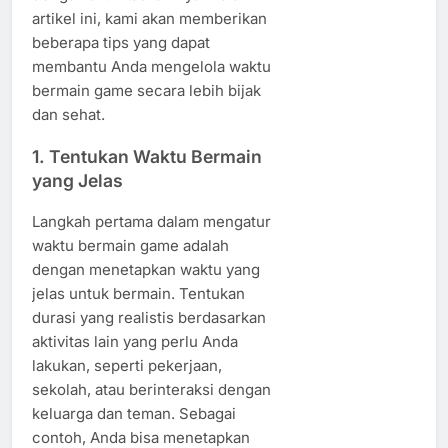
artikel ini, kami akan memberikan
beberapa tips yang dapat
membantu Anda mengelola waktu
bermain game secara lebih bijak
dan sehat.
1. Tentukan Waktu Bermain
yang Jelas
Langkah pertama dalam mengatur
waktu bermain game adalah
dengan menetapkan waktu yang
jelas untuk bermain. Tentukan
durasi yang realistis berdasarkan
aktivitas lain yang perlu Anda
lakukan, seperti pekerjaan,
sekolah, atau berinteraksi dengan
keluarga dan teman. Sebagai
contoh, Anda bisa menetapkan