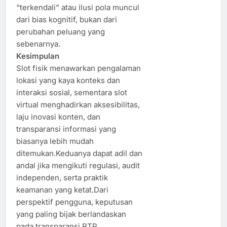
“terkendali” atau ilusi pola muncul
dari bias kognitif, bukan dari
perubahan peluang yang
sebenarnya.
Kesimpulan
Slot fisik menawarkan pengalaman
lokasi yang kaya konteks dan
interaksi sosial, sementara slot
virtual menghadirkan aksesibilitas,
laju inovasi konten, dan
transparansi informasi yang
biasanya lebih mudah
ditemukan.Keduanya dapat adil dan
andal jika mengikuti regulasi, audit
independen, serta praktik
keamanan yang ketat.Dari
perspektif pengguna, keputusan
yang paling bijak berlandaskan
pada transparansi RTP,