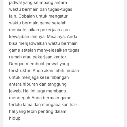
jadwal yang seimbang antara
waktu bermain dan tugas-tugas
lain. Cobalah untuk mengatur
waktu bermain game setelah
menyelesaikan pekerjaan atau
kewajiban lainnya. Misalnya, Anda
bisa menjadwalkan waktu bermain
game setelah menyelesaikan tugas
rumah atau pekerjaan kantor.
Dengan membuat jadwal yang
terstruktur, Anda akan lebih mudah
untuk menjaga keseimbangan
antara hiburan dan tanggung
jawab. Hal ini juga membantu
mencegah Anda bermain game
terlalu lama dan mengabaikan hal-
hal yang lebih penting dalam
hidup.