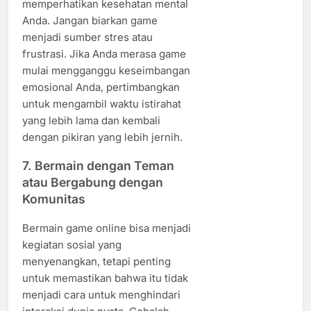
memperhatikan kesehatan mental
Anda. Jangan biarkan game
menjadi sumber stres atau
frustrasi. Jika Anda merasa game
mulai mengganggu keseimbangan
emosional Anda, pertimbangkan
untuk mengambil waktu istirahat
yang lebih lama dan kembali
dengan pikiran yang lebih jernih.
7. Bermain dengan Teman
atau Bergabung dengan
Komunitas
Bermain game online bisa menjadi
kegiatan sosial yang
menyenangkan, tetapi penting
untuk memastikan bahwa itu tidak
menjadi cara untuk menghindari