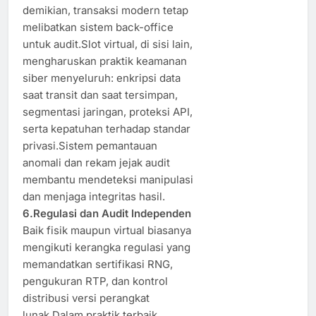
demikian, transaksi modern tetap
melibatkan sistem back-office
untuk audit.Slot virtual, di sisi lain,
mengharuskan praktik keamanan
siber menyeluruh: enkripsi data
saat transit dan saat tersimpan,
segmentasi jaringan, proteksi API,
serta kepatuhan terhadap standar
privasi.Sistem pemantauan
anomali dan rekam jejak audit
membantu mendeteksi manipulasi
dan menjaga integritas hasil.
6.Regulasi dan Audit Independen
Baik fisik maupun virtual biasanya
mengikuti kerangka regulasi yang
memandatkan sertifikasi RNG,
pengukuran RTP, dan kontrol
distribusi versi perangkat
lunak.Dalam praktik terbaik,