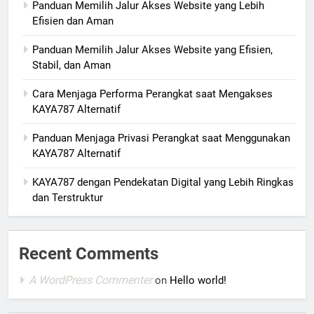
Panduan Memilih Jalur Akses Website yang Lebih
Efisien dan Aman
Panduan Memilih Jalur Akses Website yang Efisien,
Stabil, dan Aman
Cara Menjaga Performa Perangkat saat Mengakses
KAYA787 Alternatif
Panduan Menjaga Privasi Perangkat saat Menggunakan
KAYA787 Alternatif
KAYA787 dengan Pendekatan Digital yang Lebih Ringkas
dan Terstruktur
Recent Comments
A WordPress Commenter
on
Hello world!