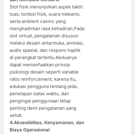
Slot fisik menonjolkan aspek taktil:
tuas, tombol fisik, suara mekanis,
serta ambient casino yang
menghadirkan rasa kehadiran.Pada
slot virtual, pengalaman disusun
melalui desain antarmuka, animasi,
audio spasial, dan respons haptik
di perangkat tertentu.Keduanya
dapat memanfaatkan prinsip
psikologi desain seperti variable
ratio reinforcement; karena itu,
edukasi pengguna tentang jeda,
penetapan batas waktu, dan
pengingat penggunaan tetap
penting demi pengalaman yang
sehat.
4.Aksesibilitas, Kenyamanan, dan
Biaya Operasional