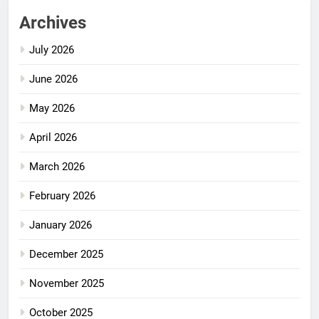
Archives
July 2026
June 2026
May 2026
April 2026
March 2026
February 2026
January 2026
December 2025
November 2025
October 2025