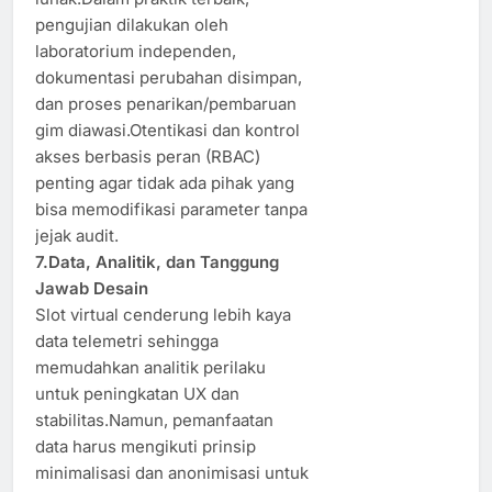
pengujian dilakukan oleh
laboratorium independen,
dokumentasi perubahan disimpan,
dan proses penarikan/pembaruan
gim diawasi.Otentikasi dan kontrol
akses berbasis peran (RBAC)
penting agar tidak ada pihak yang
bisa memodifikasi parameter tanpa
jejak audit.
7.Data, Analitik, dan Tanggung
Jawab Desain
Slot virtual cenderung lebih kaya
data telemetri sehingga
memudahkan analitik perilaku
untuk peningkatan UX dan
stabilitas.Namun, pemanfaatan
data harus mengikuti prinsip
minimalisasi dan anonimisasi untuk