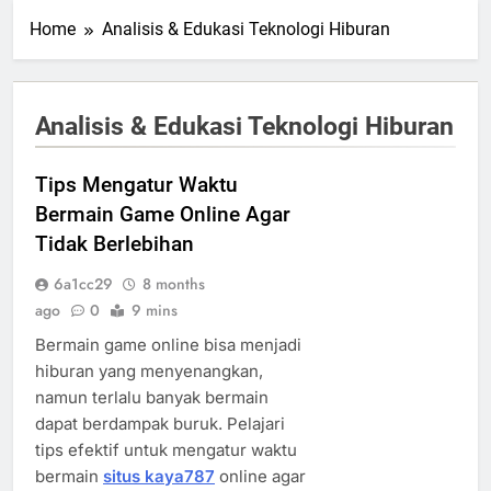
Home
Analisis & Edukasi Teknologi Hiburan
Analisis & Edukasi Teknologi Hiburan
Tips Mengatur Waktu
Bermain Game Online Agar
Tidak Berlebihan
6a1cc29
8 months
ago
0
9 mins
Bermain game online bisa menjadi
hiburan yang menyenangkan,
namun terlalu banyak bermain
dapat berdampak buruk. Pelajari
tips efektif untuk mengatur waktu
bermain
situs kaya787
online agar