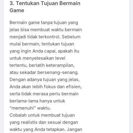
3. Tentukan Tujuan Bermain
Game
Bermain game tanpa tujuan yang
jelas bisa membuat waktu bermain
menjadi tidak terkontrol. Sebelum
mulai bermain, tentukan tujuan
yang ingin Anda capai, apakah itu
untuk menyelesaikan level
tertentu, berlatih keterampilan,
atau sekadar bersenang-senang.
Dengan adanya tujuan yang jelas,
Anda akan lebih fokus dan efisien,
serta tidak merasa perlu bermain
berlama-lama hanya untuk
“memenuhi” waktu.
Cobalah untuk membuat tujuan
yang realistis dan sesuai dengan
waktu yang Anda tetapkan. Jangan