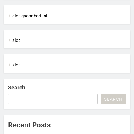
slot gacor hari ini
slot
slot
Search
SEARCH
Recent Posts