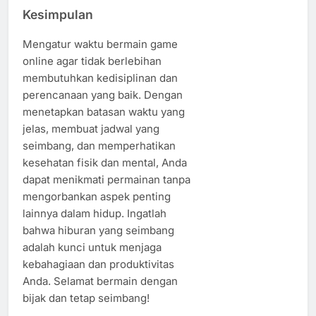
Kesimpulan
Mengatur waktu bermain game
online agar tidak berlebihan
membutuhkan kedisiplinan dan
perencanaan yang baik. Dengan
menetapkan batasan waktu yang
jelas, membuat jadwal yang
seimbang, dan memperhatikan
kesehatan fisik dan mental, Anda
dapat menikmati permainan tanpa
mengorbankan aspek penting
lainnya dalam hidup. Ingatlah
bahwa hiburan yang seimbang
adalah kunci untuk menjaga
kebahagiaan dan produktivitas
Anda. Selamat bermain dengan
bijak dan tetap seimbang!