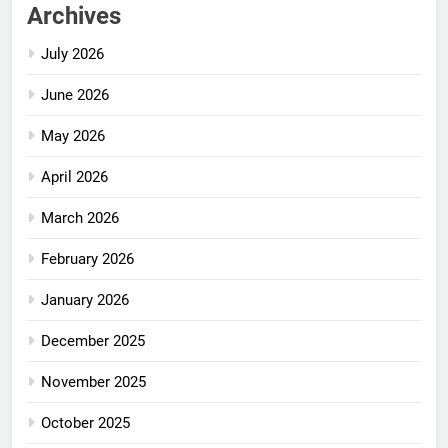
Archives
July 2026
June 2026
May 2026
April 2026
March 2026
February 2026
January 2026
December 2025
November 2025
October 2025