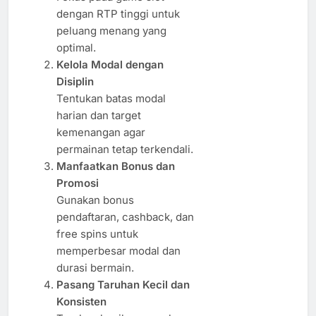
dengan RTP tinggi untuk
peluang menang yang
optimal.
Kelola Modal dengan
Disiplin
Tentukan batas modal
harian dan target
kemenangan agar
permainan tetap terkendali.
Manfaatkan Bonus dan
Promosi
Gunakan bonus
pendaftaran, cashback, dan
free spins untuk
memperbesar modal dan
durasi bermain.
Pasang Taruhan Kecil dan
Konsisten