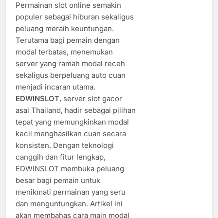
Permainan slot online semakin
populer sebagai hiburan sekaligus
peluang meraih keuntungan.
Terutama bagi pemain dengan
modal terbatas, menemukan
server yang ramah modal receh
sekaligus berpeluang auto cuan
menjadi incaran utama.
EDWINSLOT
, server slot gacor
asal Thailand, hadir sebagai pilihan
tepat yang memungkinkan modal
kecil menghasilkan cuan secara
konsisten. Dengan teknologi
canggih dan fitur lengkap,
EDWINSLOT membuka peluang
besar bagi pemain untuk
menikmati permainan yang seru
dan menguntungkan. Artikel ini
akan membahas cara main modal