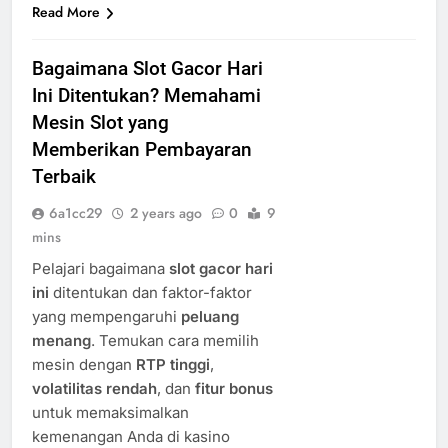
Read More
Bagaimana Slot Gacor Hari
Ini Ditentukan? Memahami
Mesin Slot yang
Memberikan Pembayaran
Terbaik
6a1cc29
2 years ago
0
9
mins
Pelajari bagaimana
slot gacor hari
ini
ditentukan dan faktor-faktor
yang mempengaruhi
peluang
menang
. Temukan cara memilih
mesin dengan
RTP tinggi
,
volatilitas rendah
, dan
fitur bonus
untuk memaksimalkan
kemenangan Anda di kasino