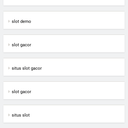
slot demo
slot gacor
situs slot gacor
slot gacor
situs slot