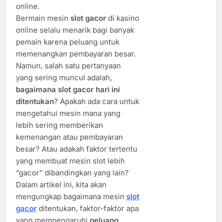
online.
Bermain mesin
slot gacor
di kasino
online selalu menarik bagi banyak
pemain karena peluang untuk
memenangkan pembayaran besar.
Namun, salah satu pertanyaan
yang sering muncul adalah,
bagaimana slot gacor hari ini
ditentukan
? Apakah ada cara untuk
mengetahui mesin mana yang
lebih sering memberikan
kemenangan atau pembayaran
besar? Atau adakah faktor tertentu
yang membuat mesin slot lebih
“gacor” dibandingkan yang lain?
Dalam artikel ini, kita akan
mengungkap bagaimana mesin
slot
gacor
ditentukan, faktor-faktor apa
yang mempengaruhi
peluang