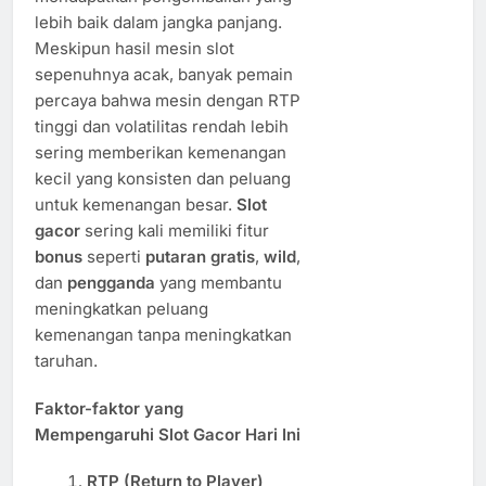
lebih baik dalam jangka panjang.
Meskipun hasil mesin slot
sepenuhnya acak, banyak pemain
percaya bahwa mesin dengan RTP
tinggi dan volatilitas rendah lebih
sering memberikan kemenangan
kecil yang konsisten dan peluang
untuk kemenangan besar.
Slot
gacor
sering kali memiliki fitur
bonus
seperti
putaran gratis
,
wild
,
dan
pengganda
yang membantu
meningkatkan peluang
kemenangan tanpa meningkatkan
taruhan.
Faktor-faktor yang
Mempengaruhi Slot Gacor Hari Ini
RTP (Return to Player)