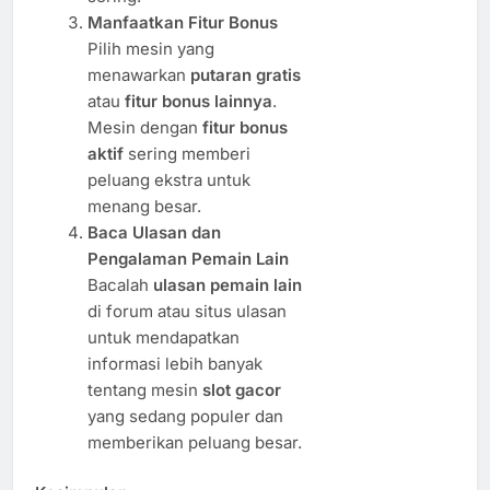
Manfaatkan Fitur Bonus
Pilih mesin yang
menawarkan
putaran gratis
atau
fitur bonus lainnya
.
Mesin dengan
fitur bonus
aktif
sering memberi
peluang ekstra untuk
menang besar.
Baca Ulasan dan
Pengalaman Pemain Lain
Bacalah
ulasan pemain lain
di forum atau situs ulasan
untuk mendapatkan
informasi lebih banyak
tentang mesin
slot gacor
yang sedang populer dan
memberikan peluang besar.