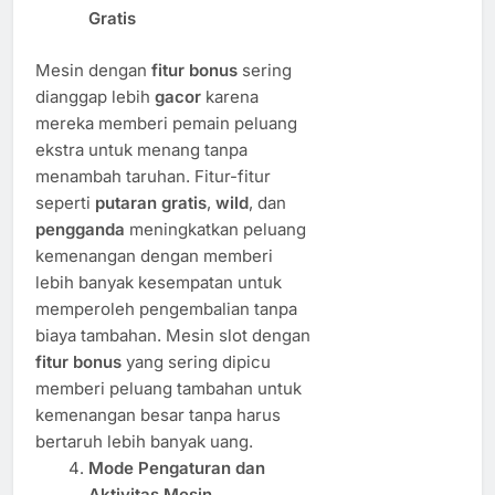
Gratis
Mesin dengan
fitur bonus
sering
dianggap lebih
gacor
karena
mereka memberi pemain peluang
ekstra untuk menang tanpa
menambah taruhan. Fitur-fitur
seperti
putaran gratis
,
wild
, dan
pengganda
meningkatkan peluang
kemenangan dengan memberi
lebih banyak kesempatan untuk
memperoleh pengembalian tanpa
biaya tambahan. Mesin slot dengan
fitur bonus
yang sering dipicu
memberi peluang tambahan untuk
kemenangan besar tanpa harus
bertaruh lebih banyak uang.
Mode Pengaturan dan
Aktivitas Mesin